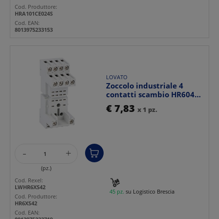
Cod. Produttore:
HRA101CE024S
Cod. EAN:
8013975233153
LOVATO
Zoccolo industriale 4
contatti scambio HR604C
montaggio guida DIN...
€ 7,83
x 1 pz.
-
+
(pz.)
Cod. Rexel:
LWHR6XS42
45 pz.
su Logistico Brescia
Cod. Produttore:
HR6XS42
Cod. EAN: