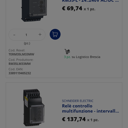
RM35-L - 24..240V AC/DC -
2 NC/NO
€ 69,74
x 1 pz.
-
+
(pz.)
Cod. Rexel:
TERM35LM33MW
3 pz.
su Logistico Brescia
Cod. Produttore:
RM35LM33MW
Cod. EAN:
3389119405232
SCHNEIDER ELECTRIC
Relè controllo
multifunzione - intervallo:
183..528 VAC
€ 137,74
x 1 pz.