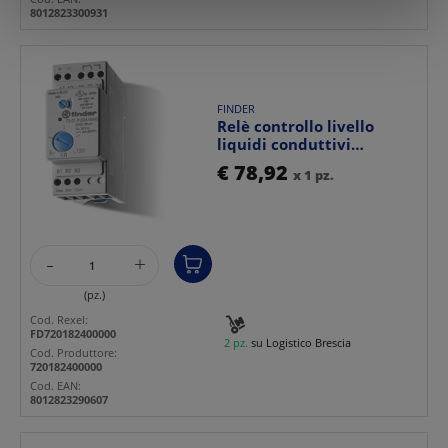
con altre informazioni che ha fornito loro o che hanno
8012823300931
raccolto dal suo utilizzo dei loro servizi.
FINDER
Relè controllo livello
liquidi conduttivi
regolabile 5-150 kΩ 16A...
€ 78,92
x 1 pz.
-
+
(pz.)
Cod. Rexel:
FD720182400000
2 pz.
su Logistico Brescia
Cod. Produttore:
720182400000
Cod. EAN:
8012823290607