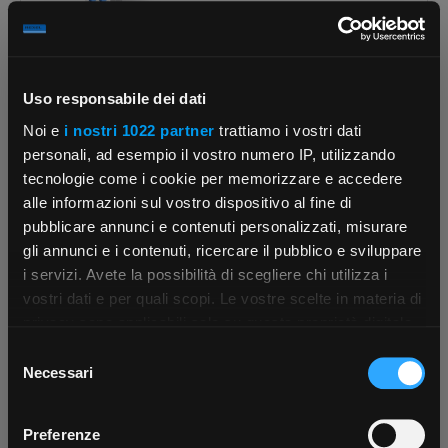
Cod. Rexel:
FD7M2482300010
Cod. Produttore:
Uso responsabile dei dati
7M2482300010
Cod. EAN:
Noi e
i nostri 1022 partner
trattiamo i vostri dati
8012823426723
personali, ad esempio il vostro numero IP, utilizzando
tecnologie come i cookie per memorizzare e accedere
alle informazioni sul vostro dispositivo al fine di
pubblicare annunci e contenuti personalizzati, misurare
FINDER
Controllo tensione trifase
gli annunci e i contenuti, ricercare il pubblico e sviluppare
17,5mm 1CO sequenza e
i servizi. Avete la possibilità di scegliere chi utilizza i
guasto fase per ...
€ 70,16
×
x 1 pz.
vostri dati e per quali scopi. Le vostre scelte in materia di
privacy sono applicabili solo su questa proprietà digitale
in cui avete effettuato le vostre scelte. È possibile
Selezione
modificare o revocare il proprio consenso in qualsiasi
App Rexel Italia
Necessari
-
del
+
momento dalla Dichiarazione sui cookie o facendo clic
consenso
(pz.)
sull'icona di attivazione della privacy.
Scarica e installa la nostra app per accedere
a
Preferenze
Cod. Rexel:
tutti i servizi ovunque tu sia!