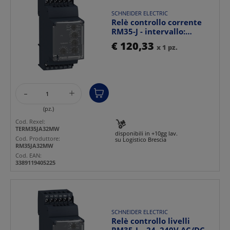
SCHNEIDER ELECTRIC
Relè controllo corrente
RM35-J - intervallo:
0,15..1,5 A
€ 120,33
x 1 pz.
-
+
(pz.)
Cod. Rexel:
TERM35JA32MW
disponibili in +10gg lav.
Cod. Produttore:
su Logistico Brescia
RM35JA32MW
Cod. EAN:
3389119405225
SCHNEIDER ELECTRIC
Relè controllo livelli