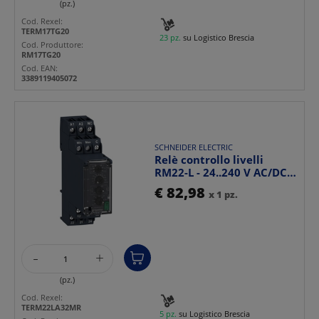
(pz.)
Cod. Rexel:
TERM17TG20
23 pz.
su Logistico Brescia
Cod. Produttore:
RM17TG20
Cod. EAN:
3389119405072
SCHNEIDER ELECTRIC
Relè controllo livelli
RM22-L - 24..240 V AC/DC -
2 C/O
€ 82,98
x 1 pz.
-
+
(pz.)
Cod. Rexel:
TERM22LA32MR
5 pz.
su Logistico Brescia