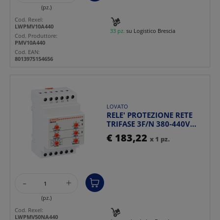
(pz.)
Cod. Rexel:
LWPMV10A440
33 pz.
su Logistico Brescia
Cod. Produttore:
PMV10A440
Cod. EAN:
8013975154656
LOVATO
RELE' PROTEZIONE RETE
TRIFASE 3F/N 380-440V
MULTIFUNZIONE TRIFASE...
€ 183,22
x 1 pz.
-
+
(pz.)
Cod. Rexel:
LWPMV50NA440