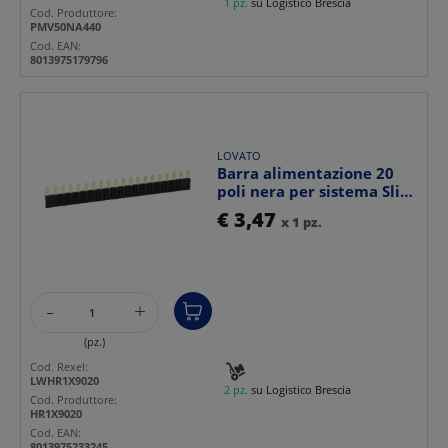
1 pz.
su Logistico Brescia
Cod. Produttore:
PMV50NA440
Cod. EAN:
8013975179796
LOVATO
Barra alimentazione 20
poli nera per sistema Slim
HR1
€ 3,47
x 1 pz.
-
+
(pz.)
Cod. Rexel:
LWHR1X9020
2 pz.
su Logistico Brescia
Cod. Produttore:
HR1X9020
Cod. EAN:
8013975233245