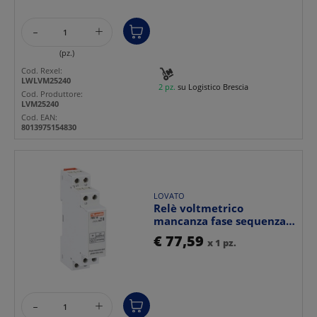
-
+
(pz.)
Cod. Rexel:
LWLVM25240
2 pz.
su Logistico Brescia
Cod. Produttore:
LVM25240
Cod. EAN:
8013975154830
LOVATO
Relè voltmetrico
mancanza fase sequenza
fasi 1 modulo 208-480V
€ 77,59
x 1 pz.
tr...
-
+