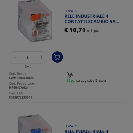
LOVATO
RELE INDUSTRIALE 4
CONTATTI SCAMBIO 5A
24VAC INDICATORE LED
€ 10,71
x 1 pz.
MONTA...
-
+
(pz.)
Cod. Rexel:
LWHR604CA024
83 pz.
su Logistico Brescia
Cod. Produttore:
HR604CA024
Cod. EAN:
8013975233641
LOVATO
RELE INDUSTRIALE 4