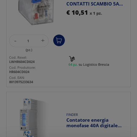
CONTATTI SCAMBIO 5A
24VDC INDICATORE LED
€ 10,51
x 1 pz.
MONTA...
-
+
(pz.)
Cod. Rexel:
LWHR604CD024
64 pz.
su Logistico Brescia
Cod. Produttore:
HR604CD024
Cod. EAN:
8013975233634
FINDER
Contatore energia
monofase 40A digitale
display retroilluminato
m...