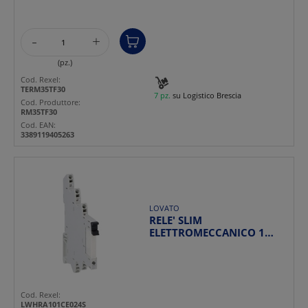
-
+
(pz.)
Cod. Rexel:
TERM35TF30
7 pz.
su Logistico Brescia
Cod. Produttore:
RM35TF30
Cod. EAN:
3389119405263
LOVATO
RELE' SLIM
ELETTROMECCANICO 1
CONTATTO 6A 24VAC/DC
TERMINALI A MO...
Cod. Rexel:
LWHRA101CE024S