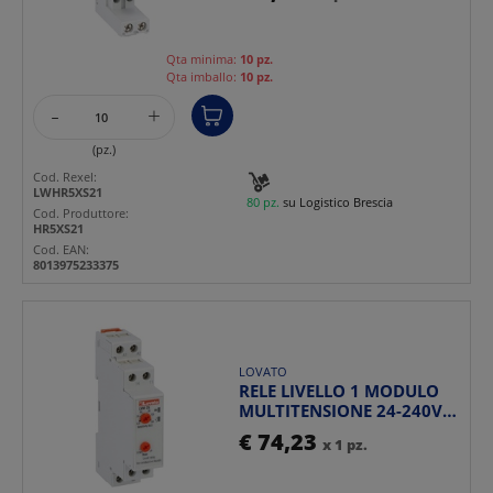
Qta minima:
10 pz.
Qta imballo:
10 pz.
-
+
(pz.)
Cod. Rexel:
LWHR5XS21
80 pz.
su Logistico Brescia
Cod. Produttore:
HR5XS21
Cod. EAN:
8013975233375
LOVATO
RELE LIVELLO 1 MODULO
MULTITENSIONE 24-240V
AC/DC FUNZIONE
€ 74,23
x 1 pz.
SVUOTA...