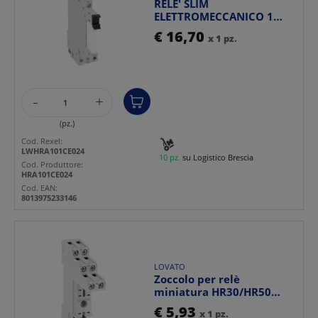
RELE' SLIM
ELETTROMECCANICO 1
CONTATTO SCAMBIO 6A
€ 16,70
x 1 pz.
24VAC/DC TERMIN...
-
+
(pz.)
Cod. Rexel:
LWHRA101CE024
10 pz.
su Logistico Brescia
Cod. Produttore:
HRA101CE024
Cod. EAN:
8013975233146
LOVATO
Zoccolo per relè
miniatura HR30/HR50
montaggio guida DIN
€ 5,93
x 1 pz.
terminal...