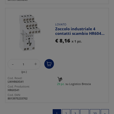
LOVATO
Zoccolo industriale 4
contatti scambio HR604C
montaggio guida DIN...
€ 8,16
x 1 pz.
-
+
(pz.)
Cod. Rexel:
LWHR6XS41
29 pz.
su Logistico Brescia
Cod. Produttore:
HR6XS41
Cod. EAN:
8013975233702
1
2
3
...
20
»