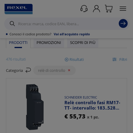
Rexel
/ Prodotti /
Automazione industriale
/
Comando e Protezione
Motore
/
Relè di controllo
•
Conosci il codice prodotto?
Vai all'acquisto rapido
PRODOTTI
PROMOZIONI
SCOPRI DI PIÙ
476 risultati
Risultati
Filtri
Categoria
relè di controllo
Mostra
SCHNEIDER ELECTRIC
Ordina per
Relè controllo fasi RM17-
TT- intervallo: 183..528
VAC
€ 55,73
x 1 pz.