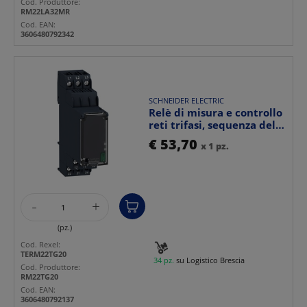
Cod. Produttore:
RM22LA32MR
Cod. EAN:
3606480792342
SCHNEIDER ELECTRIC
Relè di misura e controllo
reti trifasi, sequenza delle
fasi e as...
€ 53,70
x 1 pz.
-
+
(pz.)
Cod. Rexel:
TERM22TG20
34 pz.
su Logistico Brescia
Cod. Produttore:
RM22TG20
Cod. EAN:
3606480792137