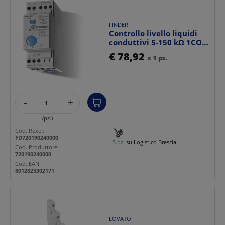
FINDER
Controllo livello liquidi
conduttivi 5-150 kΩ 1CO
24V DC 16A indu...
€ 78,92
x 1 pz.
-
+
(pz.)
Cod. Rexel:
FD720190240000
5 pz.
su Logistico Brescia
Cod. Produttore:
720190240000
Cod. EAN:
8012823302171
LOVATO