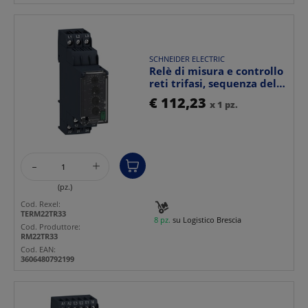
SCHNEIDER ELECTRIC
Relè di misura e controllo
reti trifasi, sequenza delle
fasi, ass...
€ 112,23
x 1 pz.
-
+
(pz.)
Cod. Rexel:
TERM22TR33
8 pz.
su Logistico Brescia
Cod. Produttore:
RM22TR33
Cod. EAN:
3606480792199