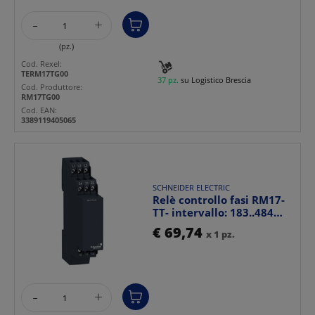
-
+
(pz.)
Cod. Rexel:
TERM17TG00
37 pz.
su Logistico Brescia
Cod. Produttore:
RM17TG00
Cod. EAN:
3389119405065
SCHNEIDER ELECTRIC
Relè controllo fasi RM17-
TT- intervallo: 183..484
VAC
€ 69,74
x 1 pz.
-
+