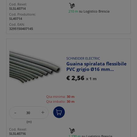
Cod. Rexel:
SLSL40714
210 m
su Logistico Brescia
Cod. Produttore:
SL40714
Cod. EAN:
3295150407145
SCHNEIDER ELECTRIC
Guaina spiralata flessibile
PVC grigio Ø16 mm
protezione IP64 per...
€ 2,56
x 1 m
Qta minima:
30 m
Qta imballo:
30 m
-
+
(m)
Cod. Rexel:
SLSL40716
1.230 m
su Logistico Brescia