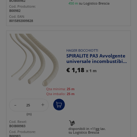
BOB00982
450 m
su Logistico Brescia
Cod. Produttore:
B00982
Cod. EAN:
8015892009828
HAGER BOCCHIOTTI
SPIRALITE PA3 Avvolgente
universale incombustibile
autoestuente H...
€ 1,18
x 1 m
Qta minima:
25 m
Qta imballo:
25 m
-
+
(m)
Cod. Rexel:
BOB00983
disponibili in +11gg lav.
Cod. Produttore:
su Logistico Brescia
B00983