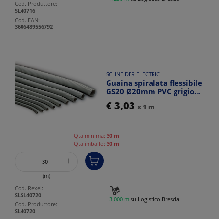
Cod. Produttore:
SL40716
Cod. EAN:
3606489556792
SCHNEIDER ELECTRIC
Guaina spiralata flessibile
GS20 Ø20mm PVC grigio
IP64 resistente...
€ 3,03
x 1 m
Qta minima:
30 m
Qta imballo:
30 m
-
+
(m)
Cod. Rexel:
SLSL40720
3.000 m
su Logistico Brescia
Cod. Produttore:
SL40720