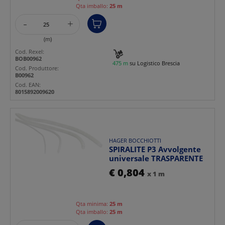
Qta imballo:
25 m
-
+
(m)
Cod. Rexel:
BOB00962
475 m
su Logistico Brescia
Cod. Produttore:
B00962
Cod. EAN:
8015892009620
HAGER BOCCHIOTTI
SPIRALITE P3 Avvolgente
universale TRASPARENTE
€ 0,804
x 1 m
Qta minima:
25 m
Qta imballo:
25 m