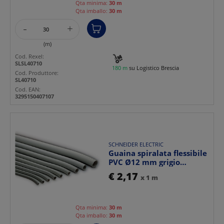
Qta minima:
30 m
Qta imballo:
30 m
-
+
(m)
Cod. Rexel:
SLSL40710
180 m
su Logistico Brescia
Cod. Produttore:
SL40710
Cod. EAN:
3295150407107
SCHNEIDER ELECTRIC
Guaina spiralata flessibile
PVC Ø12 mm grigio
RAL7035, protezione...
€ 2,17
x 1 m
Qta minima:
30 m
Qta imballo:
30 m