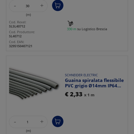
-
+
(m)
Cod. Rexel:
SLSL40712
330 m
su Logistico Brescia
Cod. Produttore:
SL40712
Cod. EAN:
3295150407121
SCHNEIDER ELECTRIC
Guaina spiralata flessibile
PVC grigio Ø14mm IP64
resistente fuoc...
€ 2,33
x 1 m
-
+
(m)