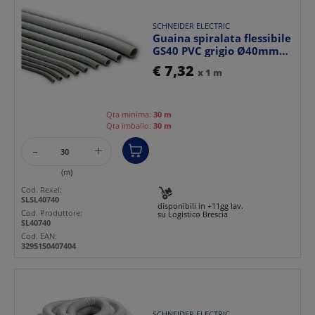
SCHNEIDER ELECTRIC
Guaina spiralata flessibile
GS40 PVC grigio Ø40mm
IP64 resistente...
€ 7,32
x 1 m
Qta minima:
30 m
Qta imballo:
30 m
-
+
(m)
Cod. Rexel:
SLSL40740
disponibili in +11gg lav.
Cod. Produttore:
su Logistico Brescia
SL40740
Cod. EAN:
3295150407404
SCHNEIDER ELECTRIC