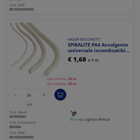
Cod. EAN:
8015892009835
HAGER BOCCHIOTTI
SPIRALITE PA4 Avvolgente
universale incombustibile
autoestuente H...
€ 1,68
x 1 m
Qta minima:
20 m
Qta imballo:
20 m
-
+
(m)
Cod. Rexel:
BOB00984
80 m
su Logistico Brescia
Cod. Produttore:
B00984
Cod. EAN:
8015892009842