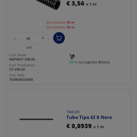
50m protezione cavi...
€ 3,56
x 1 m
Qta minima:
50 m
Qta imballo:
50 m
-
+
(m)
Cod. Rexel:
MEPMCF-29B.50
100 m
su Logistico Brescia
Cod. Produttore:
CF-29B.50
Cod. EAN:
7630030226465
TEAFLEX
Tubo Tipo Gl 8 Nero
€ 0,8939
x 1 m