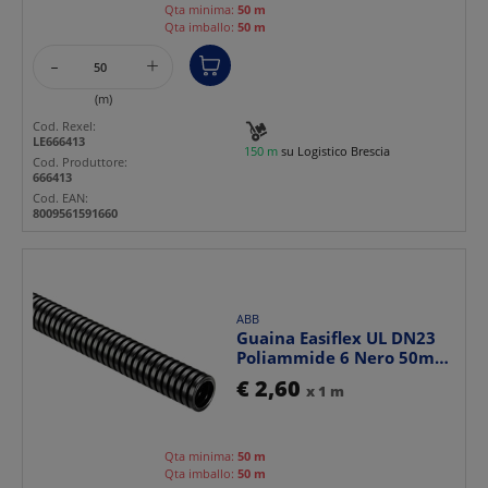
Qta minima:
50 m
Qta imballo:
50 m
-
+
(m)
Cod. Rexel:
LE666413
150 m
su Logistico Brescia
Cod. Produttore:
666413
Cod. EAN:
8009561591660
ABB
Guaina Easiflex UL DN23
Poliammide 6 Nero 50m
Protezione cavi ele...
€ 2,60
x 1 m
Qta minima:
50 m
Qta imballo:
50 m