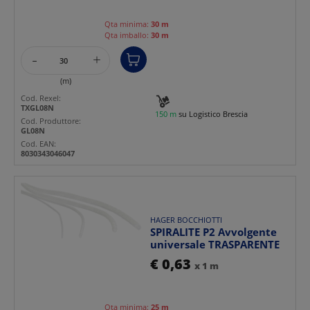
Qta minima:
30 m
Qta imballo:
30 m
-
+
(m)
Cod. Rexel:
TXGL08N
150 m
su Logistico Brescia
Cod. Produttore:
GL08N
Cod. EAN:
8030343046047
HAGER BOCCHIOTTI
SPIRALITE P2 Avvolgente
universale TRASPARENTE
€ 0,63
x 1 m
Qta minima:
25 m