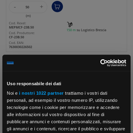
-
+
(m)
Cod. Rexel:
MEPMCF-23B.50
150 m
su Logistico Brescia
Cod. Produttore:
CF-23B.50
Cod. EAN:
7630030226502
ABB
Raccordo diritto PA6
Uso responsabile dei dati
M20x1.5 NW10 IP66 nero
Noi e
i nostri 1022 partner
trattiamo i vostri dati
per tubi corrugati el...
personali, ad esempio il vostro numero IP, utilizzando
tecnologie come i cookie per memorizzare e accedere
alle informazioni sul vostro dispositivo al fine di
Cod. Rexel:
MEPMBVND-M200GT
pubblicare annunci e contenuti personalizzati, misurare
Cod. Produttore:
gli annunci e i contenuti, ricercare il pubblico e sviluppare
BVND-M200GT