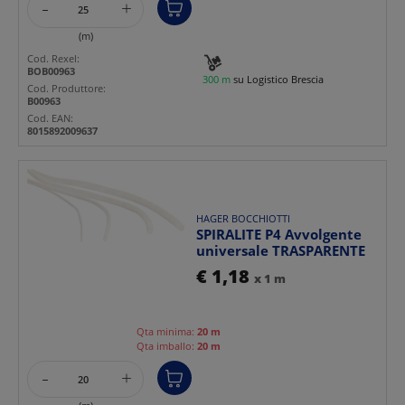
-
+
(m)
Cod. Rexel:
BOB00963
300 m
su Logistico Brescia
Cod. Produttore:
B00963
Cod. EAN:
8015892009637
HAGER BOCCHIOTTI
SPIRALITE P4 Avvolgente
universale TRASPARENTE
€ 1,18
x 1 m
Qta minima:
20 m
Qta imballo:
20 m
-
+