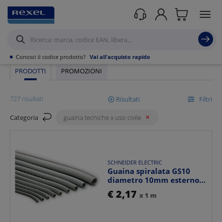
Rexel
/ Prodotti /
Canalizzazioni
/
Canalizzazioni Rettangolari e
guaine civili in PVC
/
Guaina tecniche x uso civile
•
Conosci il codice prodotto?
Vai all'acquisto rapido
PRODOTTI
PROMOZIONI
727 risultati
Risultati
Filtri
Categoria
guaina tecniche x uso civile
Mostra
SCHNEIDER ELECTRIC
Ordina per
Guaina spiralata GS10
diametro 10mm esterno
14,7mm tipo 2311 per ...
€ 2,17
x 1 m