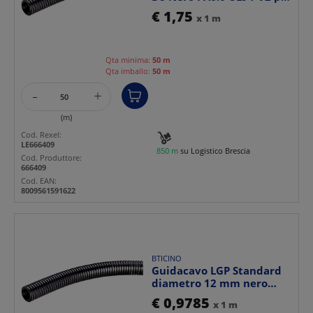
gestione cavi pr...
€ 1,75
x 1 m
Qta minima:
50 m
Qta imballo:
50 m
-
+
(m)
Cod. Rexel:
LE666409
850 m
su Logistico Brescia
Cod. Produttore:
666409
Cod. EAN:
8009561591622
BTICINO
Guidacavo LGP Standard
diametro 12 mm nero
materiale PA6.6 antinc...
€ 0,9785
x 1 m