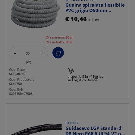
Guaina spiralata flessibile
PVC grigio Ø50mm
resistente fuoco IP6...
€ 10,46
x 1 m
Qta minima:
30 m
Qta imballo:
30 m
-
+
(m)
Cod. Rexel:
SLSL40750
disponibili in +11gg lav.
Cod. Produttore:
su Logistico Brescia
SL40750
Cod. EAN:
3295150407503
BTICINO
Guidacavo LGP Standard
D8 Nero PA6.6 UL94-V2 per