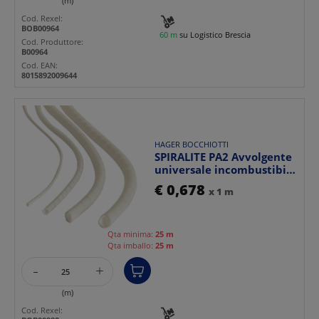
(m)
Cod. Rexel:
BOB00964
60 m
su Logistico Brescia
Cod. Produttore:
B00964
Cod. EAN:
8015892009644
HAGER BOCCHIOTTI
SPIRALITE PA2 Avvolgente
universale incombustibile
autoestuente H...
€ 0,678
x 1 m
Qta minima:
25 m
Qta imballo:
25 m
-
+
(m)
Cod. Rexel: