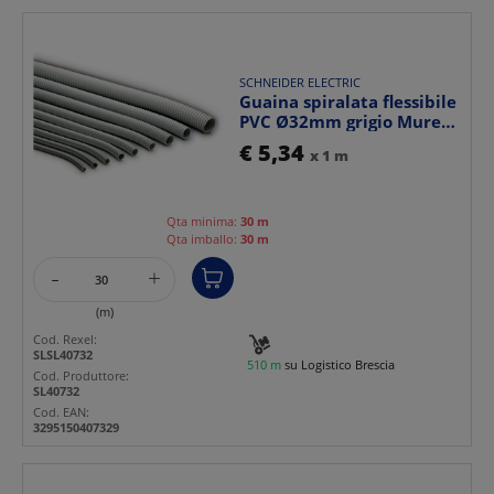
SCHNEIDER ELECTRIC
Guaina spiralata flessibile
PVC Ø32mm grigio Mureva
per installaz...
€ 5,34
x 1 m
Qta minima:
30 m
Qta imballo:
30 m
-
+
(m)
Cod. Rexel:
SLSL40732
510 m
su Logistico Brescia
Cod. Produttore:
SL40732
Cod. EAN:
3295150407329