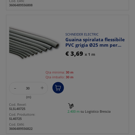
Cod. EAN:
3606489556808
SCHNEIDER ELECTRIC
Guaina spiralata flessibile
PVC grigia Ø25 mm per
installazione c...
€ 3,69
x 1 m
Qta minima:
30 m
Qta imballo:
30 m
-
+
(m)
Cod. Rexel:
SLSL40725
2.400 m
su Logistico Brescia
Cod. Produttore:
SL40725
Cod. EAN:
3606489556822