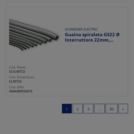
SCHNEIDER ELECTRIC
Guaina spiralata GS22 Ø
Interruttore 22mm,
esterno 27,7mm - class...
Cod. Rexel:
SLSL40722
Cod. Produttore:
SL40722
Cod. EAN:
3606489556815
1
2
3
...
30
»