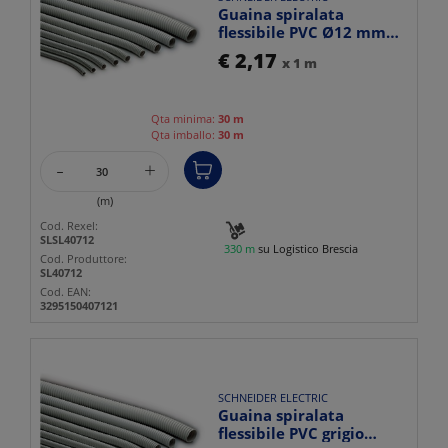
Guaina spiralata
flessibile PVC Ø12 mm
grigio RAL7035,
€ 2,17
x 1 m
protezione...
Qta minima:
30 m
Qta imballo:
30 m
-
+
(m)
Cod. Rexel:
SLSL40712
330 m
su Logistico Brescia
Cod. Produttore:
SL40712
Cod. EAN:
3295150407121
SCHNEIDER ELECTRIC
Guaina spiralata
flessibile PVC grigio