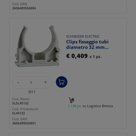
Cod. EAN:
3606489556884
SCHNEIDER ELECTRIC
Clips fissaggio tubi
diametro 32 mm
confezione 100 pezzi uso
€ 0,409
x 1 pz.
tecn...
-
+
(pz.)
Cod. Rexel:
SLSL45132
1.136 pz.
su Logistico Brescia
Cod. Produttore:
SL45132
Cod. EAN:
3606489556891