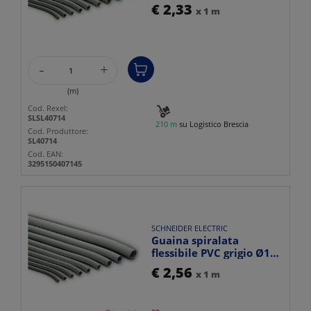
Ø14mm IP64 resistente
€ 2,33
x 1 m
fuoc...
-
+
(m)
Cod. Rexel:
SLSL40714
210 m
su Logistico Brescia
Cod. Produttore:
SL40714
Cod. EAN:
3295150407145
SCHNEIDER ELECTRIC
Guaina spiralata
flessibile PVC grigio Ø16
mm protezione IP64
€ 2,56
x 1 m
per...