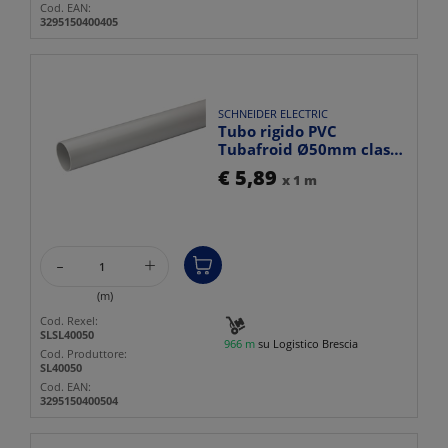
Cod. EAN:
3295150400405
SCHNEIDER ELECTRIC
Tubo rigido PVC
Tubafroid Ø50mm classe
3321 resistente fuoco
€ 5,89
x 1 m
per ...
-
+
(m)
Cod. Rexel:
SLSL40050
966 m
su Logistico Brescia
Cod. Produttore:
SL40050
Cod. EAN:
3295150400504