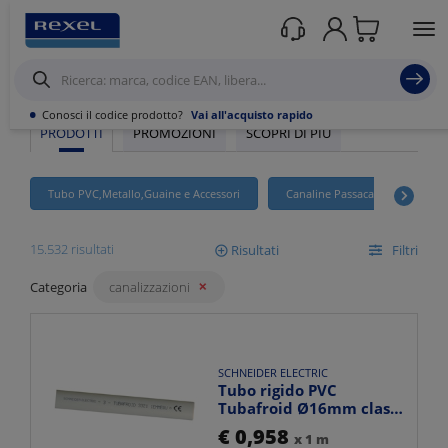
Rexel
/ Prodotti /
Canalizzazioni
•
Conosci il codice prodotto?
Vai all'acquisto rapido
PRODOTTI
PROMOZIONI
SCOPRI DI PIÙ
Tubo PVC,Metallo,Guaine e Accessori
Canaline Passacavi Industriali i
15.532 risultati
Risultati
Filtri
Categoria
canalizzazioni
Mostra
SCHNEIDER ELECTRIC
Ordina per
Tubo rigido PVC
Tubafroid Ø16mm classe
3321 resistente fuoco
€ 0,958
x 1 m
inst...