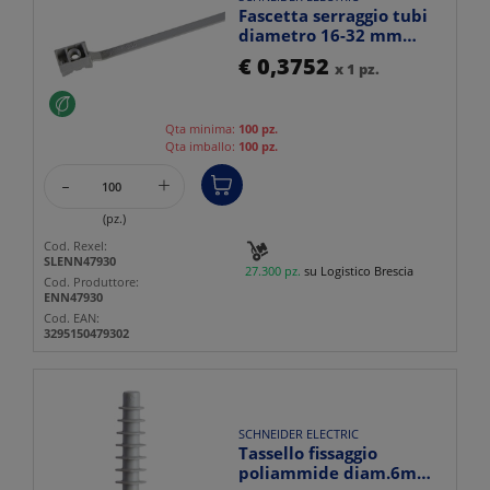
Fascetta serraggio tubi
diametro 16-32 mm
grigia per installazion...
€ 0,3752
x 1 pz.
Qta minima:
100 pz.
Qta imballo:
100 pz.
-
+
(pz.)
Cod. Rexel:
SLENN47930
27.300 pz.
su Logistico Brescia
Cod. Produttore:
ENN47930
Cod. EAN:
3295150479302
SCHNEIDER ELECTRIC
Tassello fissaggio
poliammide diam.6mm