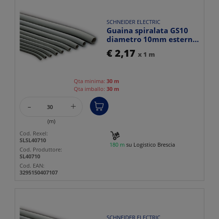
SCHNEIDER ELECTRIC
Guaina spiralata GS10
diametro 10mm esterno
14,7mm tipo 2311 per ...
€ 2,17
x 1 m
Qta minima:
30 m
Qta imballo:
30 m
-
+
(m)
Cod. Rexel:
SLSL40710
180 m
su Logistico Brescia
Cod. Produttore:
SL40710
Cod. EAN:
3295150407107
SCHNEIDER ELECTRIC