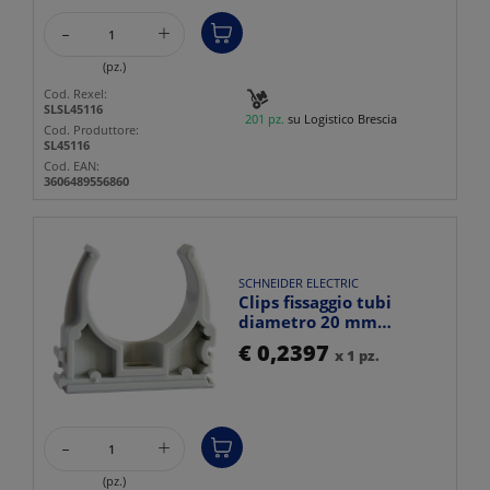
-
+
(pz.)
Cod. Rexel:
SLSL45116
201 pz.
su Logistico Brescia
Cod. Produttore:
SL45116
Cod. EAN:
3606489556860
SCHNEIDER ELECTRIC
Clips fissaggio tubi
diametro 20 mm
confezione 100 pezzi uso
€ 0,2397
x 1 pz.
idra...
-
+
(pz.)