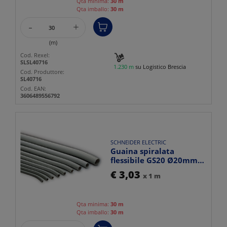
Qta minima:
30 m
Qta imballo:
30 m
-
+
(m)
Cod. Rexel:
SLSL40716
1.230 m
su Logistico Brescia
Cod. Produttore:
SL40716
Cod. EAN:
3606489556792
SCHNEIDER ELECTRIC
Guaina spiralata
flessibile GS20 Ø20mm
PVC grigio IP64
€ 3,03
x 1 m
resistente...
Qta minima:
30 m
Qta imballo:
30 m