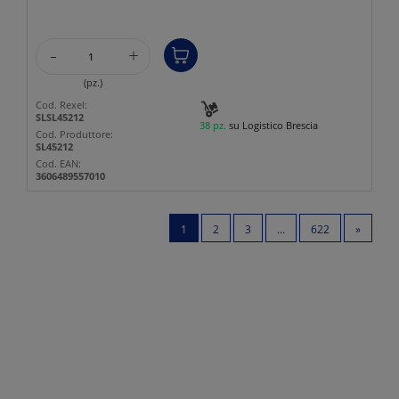
-
+
(pz.)
Cod. Rexel:
SLSL45212
38 pz.
su Logistico Brescia
Cod. Produttore:
SL45212
Cod. EAN:
3606489557010
1
2
3
...
622
»