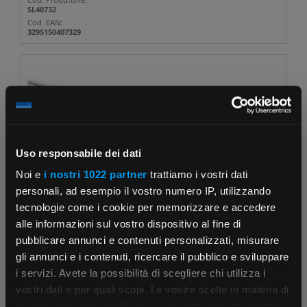
SL40732
Cod. EAN:
3295150407329
SCHNEIDER ELECTRIC
Guaina spiralata
flessibile GS40 PVC grigio
Ø40mm IP64 resistente...
€ 7,32
x 1 m
Uso responsabile dei dati
Noi e
i nostri 1022 partner
trattiamo i vostri dati
Qta minima:
30 m
Qta imballo:
30 m
personali, ad esempio il vostro numero IP, utilizzando
-
tecnologie come i cookie per memorizzare e accedere
+
alle informazioni sul vostro dispositivo al fine di
(m)
pubblicare annunci e contenuti personalizzati, misurare
Cod. Rexel:
gli annunci e i contenuti, ricercare il pubblico e sviluppare
SLSL40740
120 m
su Logistico Brescia
i servizi. Avete la possibilità di scegliere chi utilizza i
Cod. Produttore:
SL40740
×
vostri dati e per quali scopi. Le vostre scelte in materia di
Cod. EAN:
privacy sono applicabili solo su questa proprietà digitale
3295150407404