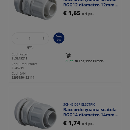
RGG12 diametro 12mm
passo GAS 3/8" IP64 p...
€ 1,65
x 1 pz.
-
+
(pz.)
Cod. Rexel:
SLSL45211
71 pz.
su Logistico Brescia
Cod. Produttore:
SL45211
Cod. EAN:
3295150452114
SCHNEIDER ELECTRIC
Raccordo guaina-scatola
RGG14 diametro 14mm
passo GAS 1/2" IP64 u...
€ 1,74
x 1 pz.