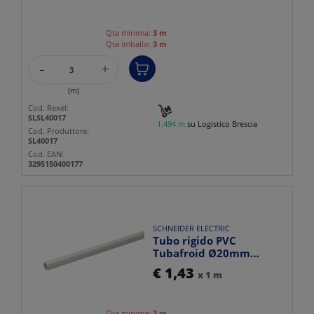
Qta minima:
3 m
Qta imballo:
3 m
-
+
(m)
Cod. Rexel:
SLSL40017
1.494 m
su Logistico Brescia
Cod. Produttore:
SL40017
Cod. EAN:
3295150400177
SCHNEIDER ELECTRIC
Tubo rigido PVC
Tubafroid Ø20mm
resistente fuoco e
€ 1,43
x 1 m
isolamento per...
Qta minima:
3 m