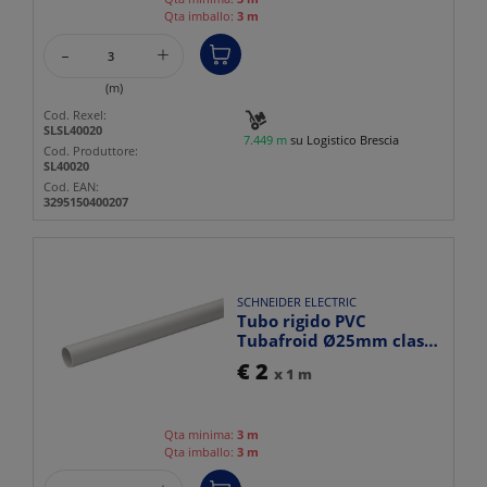
Qta imballo:
3 m
-
+
(m)
Cod. Rexel:
SLSL40020
7.449 m
su Logistico Brescia
Cod. Produttore:
SL40020
Cod. EAN:
3295150400207
SCHNEIDER ELECTRIC
Tubo rigido PVC
Tubafroid Ø25mm classe
3321 resistente fuoco
€ 2
x 1 m
per ...
Qta minima:
3 m
Qta imballo:
3 m