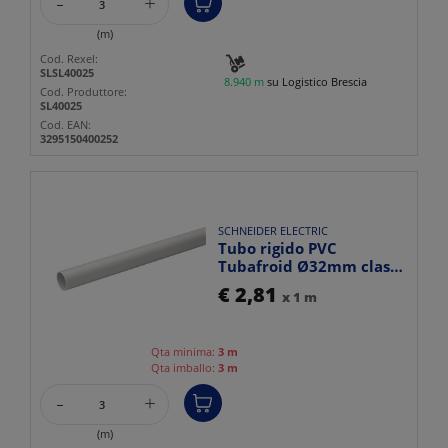
-
+
(m)
Cod. Rexel:
SLSL40025
8.940 m
su Logistico Brescia
Cod. Produttore:
SL40025
Cod. EAN:
3295150400252
SCHNEIDER ELECTRIC
Tubo rigido PVC
Tubafroid Ø32mm classe
3321 resistente fuoco
€ 2,81
x 1 m
per ...
Qta minima:
3 m
Qta imballo:
3 m
-
+
(m)