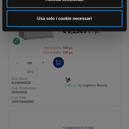
annunci, per fornire funzionalità dei social media e per
analizzare il nostro traffico. Condividiamo inoltre
SCHNEIDER ELECTRIC
Fascetta riapribile tubi
informazioni sul modo in cui utilizza il nostro sito con i
Usa solo i cookie necessari
diam.16-20 mm per
nostri partner che si occupano di analisi dei dati web,
installazioni interne ...
€ 0,2369
x 1 pz.
pubblicità e social media, i quali potrebbero combinarle
con altre informazioni che ha fornito loro o che hanno
raccolto dal suo utilizzo dei loro servizi.
Qta minima:
100 pz.
Qta imballo:
100 pz.
-
+
(pz.)
Cod. Rexel:
SLENN45020
2.000 pz.
su Logistico Brescia
Cod. Produttore:
ENN45020
Cod. EAN:
3295150450202
SCHNEIDER ELECTRIC