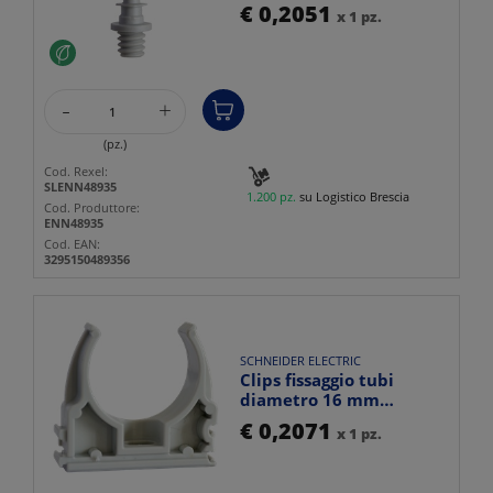
filettatura M8 cemento
€ 0,2051
x 1 pz.
gri...
-
+
(pz.)
Cod. Rexel:
SLENN48935
1.200 pz.
su Logistico Brescia
Cod. Produttore:
ENN48935
Cod. EAN:
3295150489356
SCHNEIDER ELECTRIC
Clips fissaggio tubi
diametro 16 mm
confezione 100 pezzi uso
€ 0,2071
x 1 pz.
idra...