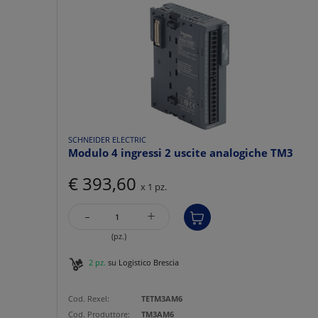
SCHNEIDER ELECTRIC
Modulo 4 ingressi 2 uscite analogiche TM3
€ 393,60
x 1 pz.
-
+
(pz.)
2 pz.
su Logistico Brescia
Cod. Rexel:
TETM3AM6
Cod. Produttore:
TM3AM6