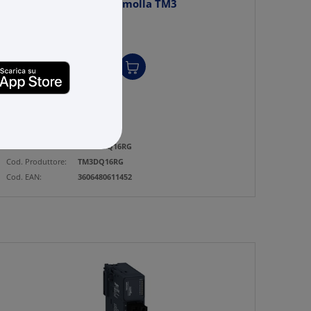
Modulo 16 uscite relè molla TM3
€ 309,60
x 1 pz.
-
+
(pz.)
20 pz.
su Logistico Brescia
Cod. Rexel:
TETM3DQ16RG
Cod. Produttore:
TM3DQ16RG
Cod. EAN:
3606480611452