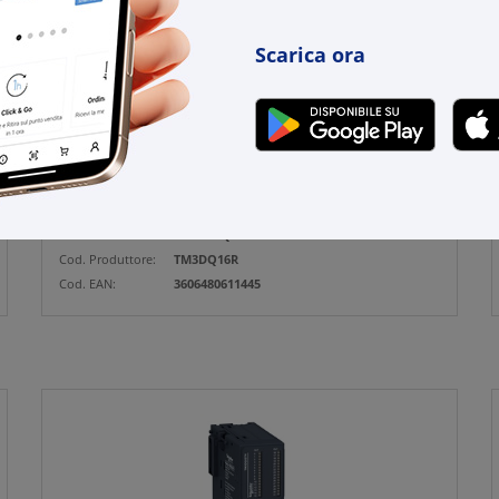
Modulo 16 uscite relè TM3
€ 309,60
Scarica ora
x 1 pz.
-
+
(pz.)
11 pz.
su Logistico Brescia
Cod. Rexel:
TETM3DQ16R
Cod. Produttore:
TM3DQ16R
Cod. EAN:
3606480611445