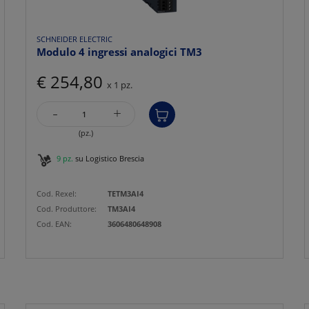
SCHNEIDER ELECTRIC
Modulo 4 ingressi analogici TM3
€ 254,80
x 1 pz.
-
+
(pz.)
9 pz.
su Logistico Brescia
Cod. Rexel:
TETM3AI4
Cod. Produttore:
TM3AI4
Cod. EAN:
3606480648908