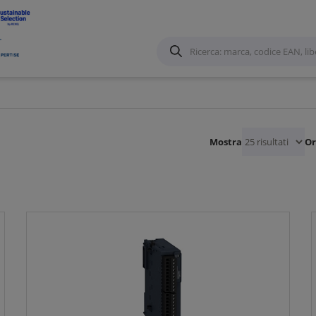
ammabili - Terminali Operatore
/
Mostra
Or