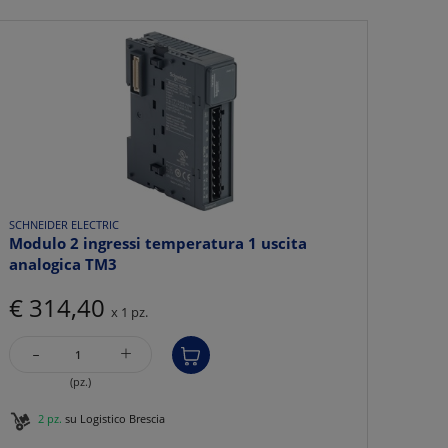
SCHNEIDER ELECTRIC
Modulo 2 ingressi temperatura 1 uscita
analogica TM3
€ 314,40
x 1 pz.
-
+
(pz.)
2 pz.
su Logistico Brescia