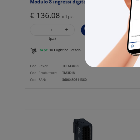
Modulo 8 ingressi digitali TM3
€ 136,08
x 1 pz.
-
+
(pz.)
34 pz.
su Logistico Brescia
Cod. Rexel:
TETM3DI8
Cod. Produttore:
TM3DI8
Cod. EAN:
3606480611360