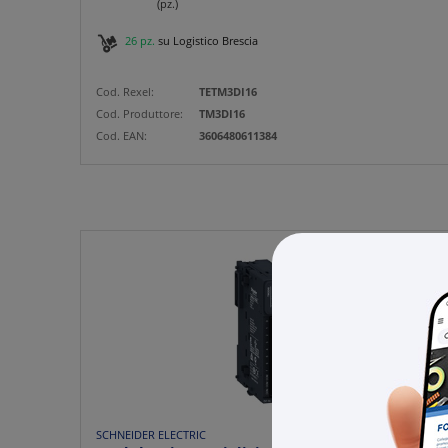
(pz.)
26 pz.
su Logistico Brescia
Cod. Rexel:
TETM3DI16
Cod. Produttore:
TM3DI16
Cod. EAN:
3606480611384
SCHNEIDER ELECTRIC