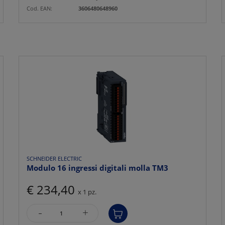
Cod. EAN:
3606480648960
SCHNEIDER ELECTRIC
Modulo 16 ingressi digitali molla TM3
€ 234,40
x 1 pz.
-
+