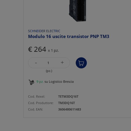
SCHNEIDER ELECTRIC
Modulo 16 uscite transistor PNP TM3
€ 264
x 1 pz.
-
+
(pz.)
9 pz.
su Logistico Brescia
Cod. Rexel:
TETM3DQ16T
Cod. Produttore:
TM3DQ16T
Cod. EAN:
3606480611483