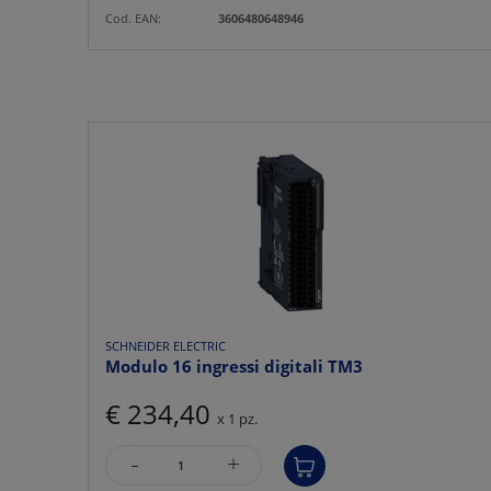
Cod. EAN:
3606480648946
SCHNEIDER ELECTRIC
Modulo 16 ingressi digitali TM3
€ 234,40
x 1 pz.
-
+