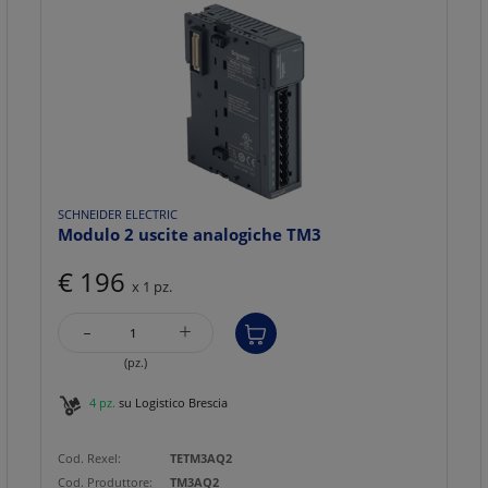
SCHNEIDER ELECTRIC
Modulo 2 uscite analogiche TM3
€ 196
x 1 pz.
-
+
(pz.)
4 pz.
su Logistico Brescia
Cod. Rexel:
TETM3AQ2
Cod. Produttore:
TM3AQ2