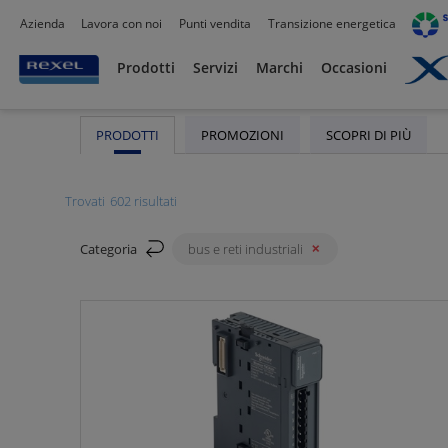
Azienda
Lavora con noi
Punti vendita
Transizione energetica
Rexel
/ Prodotti /
Automazione industriale
/
Controllori Progr
Bus e Reti Industriali
Prodotti
Servizi
Marchi
Occasioni
PRODOTTI
PROMOZIONI
SCOPRI DI PIÙ
Trovati
602 risultati
Categoria
bus e reti industriali