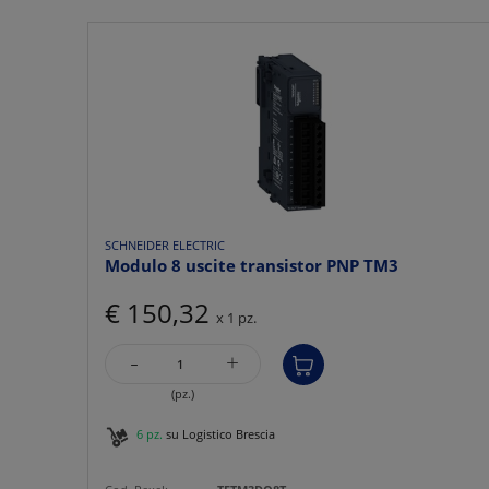
SCHNEIDER ELECTRIC
Modulo 8 uscite transistor PNP TM3
€ 150,32
x 1 pz.
-
+
(pz.)
6 pz.
su Logistico Brescia