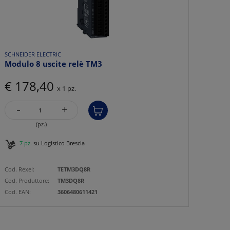
SCHNEIDER ELECTRIC
Modulo 8 uscite relè TM3
€ 178,40
x 1 pz.
-
+
(pz.)
7 pz.
su Logistico Brescia
Cod. Rexel:
TETM3DQ8R
Cod. Produttore:
TM3DQ8R
Cod. EAN:
3606480611421