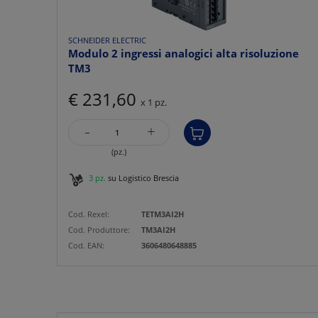
SCHNEIDER ELECTRIC
Modulo 2 ingressi analogici alta risoluzione
TM3
€ 231,60
x 1 pz.
-
+
(pz.)
3 pz.
su Logistico Brescia
Cod. Rexel:
TETM3AI2H
Cod. Produttore:
TM3AI2H
Cod. EAN:
3606480648885