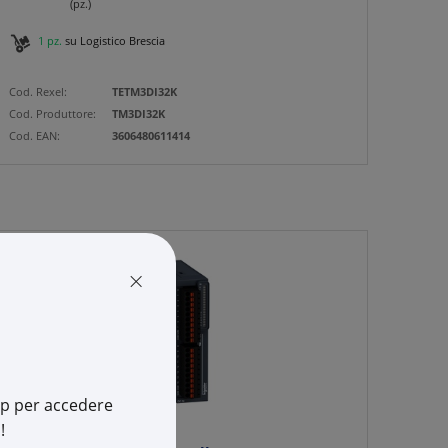
(pz.)
1 pz.
su Logistico Brescia
Cod. Rexel:
TETM3DI32K
Cod. Produttore:
TM3DI32K
Cod. EAN:
3606480611414
×
app per accedere
!
SCHNEIDER ELECTRIC