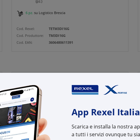
(pz.)
6 pz.
su Logistico Brescia
Cod. Rexel:
TETM3DI16G
Cod. Produttore:
TM3DI16G
Cod. EAN:
3606480611391
App Rexel Italia
Scarica e installa la nostra 
a tutti i servizi ovunque tu sia
SCHNEIDER ELECTRIC