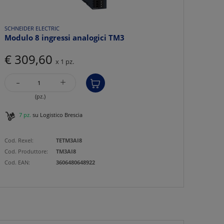
SCHNEIDER ELECTRIC
Modulo 8 ingressi analogici TM3
€ 309,60
x 1 pz.
-
+
(pz.)
7 pz.
su Logistico Brescia
Cod. Rexel:
TETM3AI8
Cod. Produttore:
TM3AI8
Cod. EAN:
3606480648922