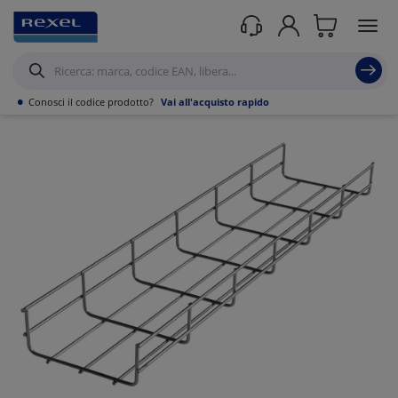
Prodotti /
Canalizzazioni
/
Canaline Passacavi Industriali in Metallo
/
Canale in
Filo Metallico ed accessori
/
•
Conosci il codice prodotto?
Vai all'acquisto rapido