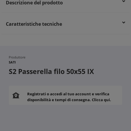
Descrizione del prodotto
Distribuzione uniforme del carico per maggiore sicurezza
Supporto efficiente per impianti elettrici con risparmio
energetico
Caratteristiche tecniche
Produttore
SATI
S2 Passerella filo 50x55 IX
Registrati o accedi al tuo account e verifica
disponibilità e tempi di consegna. Clicca qui.