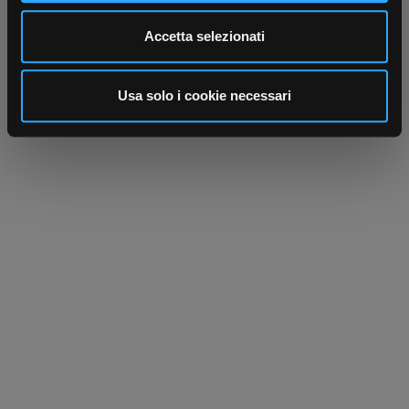
Utilizziamo i cookie per personalizzare contenuti ed
Accetta selezionati
annunci, per fornire funzionalità dei social media e per
analizzare il nostro traffico. Condividiamo inoltre
informazioni sul modo in cui utilizza il nostro sito con i
Usa solo i cookie necessari
nostri partner che si occupano di analisi dei dati web,
pubblicità e social media, i quali potrebbero combinarle
con altre informazioni che ha fornito loro o che hanno
raccolto dal suo utilizzo dei loro servizi.