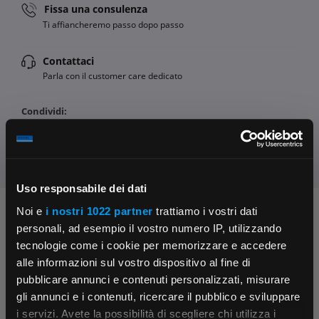
Fissa una consulenza
Ti affiancheremo passo dopo passo
Contattaci
Parla con il customer care dedicato
Condividi:
Uso responsabile dei dati
Noi e
i nostri 1022 partner
trattiamo i vostri dati
Chiedi ai nostri tecnici
personali, ad esempio il vostro numero IP, utilizzando
tecnologie come i cookie per memorizzare e accedere
alle informazioni sul vostro dispositivo al fine di
pubblicare annunci e contenuti personalizzati, misurare
gli annunci e i contenuti, ricercare il pubblico e sviluppare
i servizi. Avete la possibilità di scegliere chi utilizza i