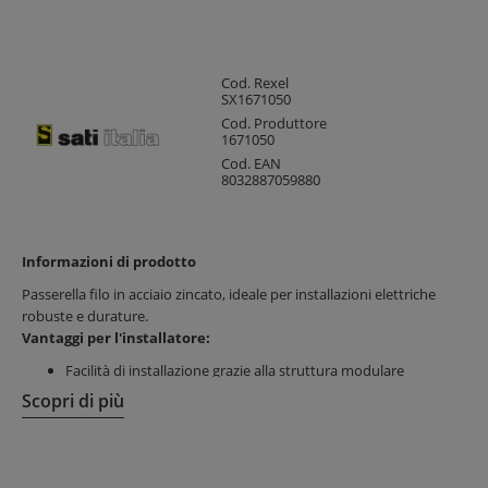
Cod. Rexel
SX1671050
Cod. Produttore
1671050
Cod. EAN
8032887059880
Informazioni di prodotto
Passerella filo in acciaio zincato, ideale per installazioni elettriche
robuste e durature.
Vantaggi per l'installatore:
Facilità di installazione grazie alla struttura modulare
Risparmio di tempo con fissaggi rapidi e sicuri
Scopri di più
Gestione ordinata dei cavi per manutenzione agevolata
Vantaggi per il cliente finale:
Elevata resistenza e durabilità nel tempo