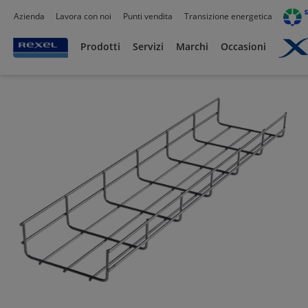
Azienda
Lavora con noi
Punti vendita
Transizione energetica
Prodotti /
Canalizzazioni
/
Canaline Passacavi Industriali in Metallo
/
Canale in Fil
Prodotti
Servizi
Marchi
Occasioni