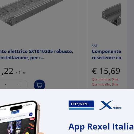
SATI
to elettrico SX1010205 robusto,
Componente elett
installazione, per i...
resistente con prot
1,22
€ 15,69
x 1 m
x 1 m
Qta minima:
3 m
+
Qta imballo:
3 m
-
+
(m)
(m)
onibili in +10gg lav.
ogistico Brescia
disponibili in +10gg l
su Logistico Brescia
App Rexel Italia
l:
SX1010205
uttore:
1010205
Cod. Rexel:
SX10