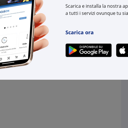
:
8032887001421
Scarica e installa la nostra 
Cod. Produttore:
1020
Cod. EAN:
8032
a tutti i servizi ovunque tu sia
Scarica ora