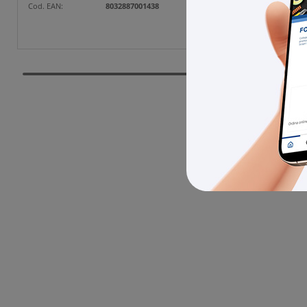
Cod. EAN:
8032887001438
Cod. EAN