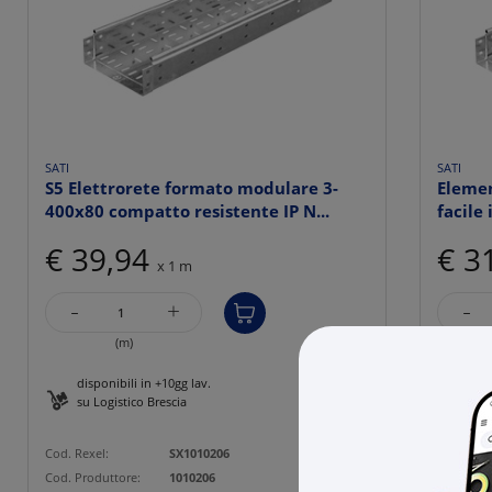
SATI
SATI
S5 Elettrorete formato modulare 3-
Elemen
400x80 compatto resistente IP N...
facile 
€ 39,94
€ 3
x 1 m
-
-
+
(m)
disponibili in +10gg lav.
disp
su Logistico Brescia
su L
Cod. Rexel:
SX1010206
Cod. Rexe
Cod. Produttore:
1010206
Cod. Prod