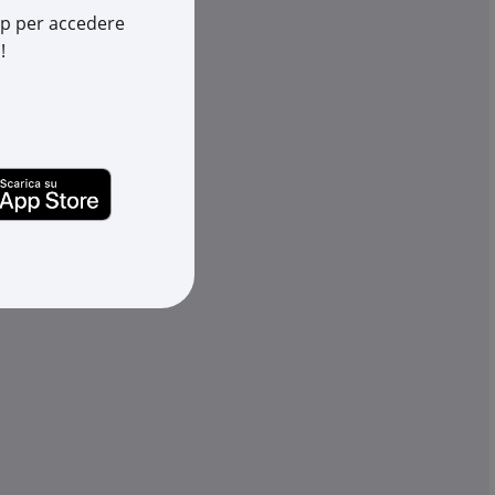
Cod. EAN:
8032887001391
app per accedere
202
887001636
!