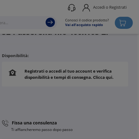
Accedi o Registrati
Produttore
SATI
Conosci il codice prodotto?
Vai all'acquisto rapido
S2 Passerella filo 400x105 ZF
Disponibilità:
Registrati o accedi al tuo account e verifica
disponibilità e tempi di consegna. Clicca qui.
Fissa una consulenza
Ti affiancheremo passo dopo passo