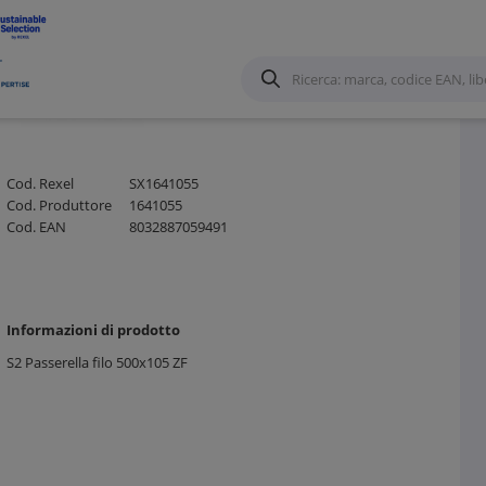
o Metallico ed accessori
/
Cod. Rexel
SX1641055
Cod. Produttore
1641055
Cod. EAN
8032887059491
Informazioni di prodotto
S2 Passerella filo 500x105 ZF