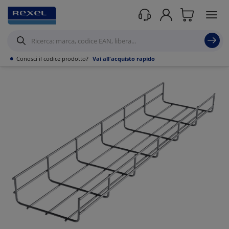
Prodotti /
Canalizzazioni
/
Canaline Passacavi Industriali in Metallo
/
Canale in
Filo Metallico ed accessori
/
•
Conosci il codice prodotto?
Vai all'acquisto rapido