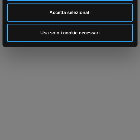
Utilizziamo i cookie per personalizzare contenuti ed
Accetta selezionati
annunci, per fornire funzionalità dei social media e per
analizzare il nostro traffico. Condividiamo inoltre
informazioni sul modo in cui utilizza il nostro sito con i
Usa solo i cookie necessari
nostri partner che si occupano di analisi dei dati web,
pubblicità e social media, i quali potrebbero combinarle
con altre informazioni che ha fornito loro o che hanno
raccolto dal suo utilizzo dei loro servizi.