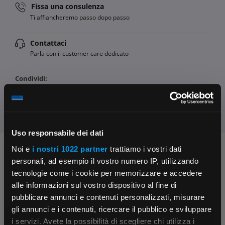
Fissa una consulenza
Ti affiancheremo passo dopo passo
Contattaci
Parla con il customer care dedicato
Condividi:
Uso responsabile dei dati
Noi e
i nostri 1022 partner
trattiamo i vostri dati
Chiedi ai nostri tecnici
personali, ad esempio il vostro numero IP, utilizzando
tecnologie come i cookie per memorizzare e accedere
alle informazioni sul vostro dispositivo al fine di
pubblicare annunci e contenuti personalizzati, misurare
gli annunci e i contenuti, ricercare il pubblico e sviluppare
i servizi. Avete la possibilità di scegliere chi utilizza i