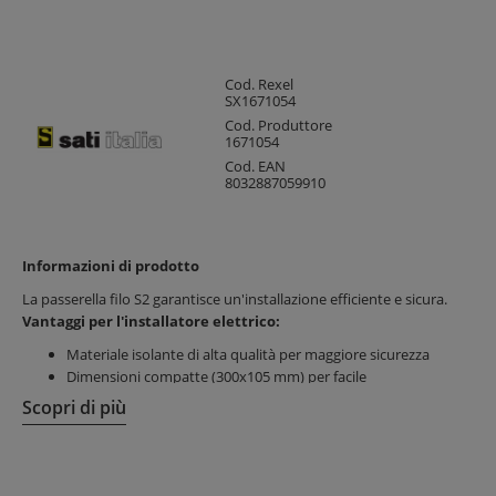
Cod. Rexel
SX1671054
Cod. Produttore
1671054
Cod. EAN
8032887059910
Informazioni di prodotto
La passerella filo S2 garantisce un'installazione efficiente e sicura.
Vantaggi per l'installatore elettrico:
Materiale isolante di alta qualità per maggiore sicurezza
Dimensioni compatte (300x105 mm) per facile
posizionamento anche in spazi ristretti
Scopri di più
Installazione rapida e ordinata per risparmio di tempo
Vantaggi per il cliente finale:
Gestione ordinata dei cavi per impianto più efficiente