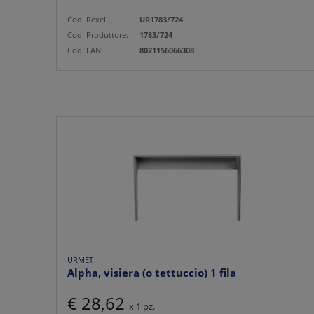
Cod. Rexel:
UR1783/724
Cod. Produttore:
1783/724
Cod. EAN:
8021156066308
URMET
Alpha, visiera (o tettuccio) 1 fila
€ 28,62
x 1 pz.