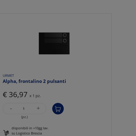
URMET
Alpha, frontalino 2 pulsanti
€ 36,97
x 1 pz.
-
+
(pz.)
disponibili in +10gg lav.
su Logistico Brescia