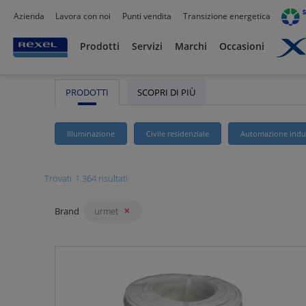
Azienda
Lavora con noi
Punti vendita
Transizione energetica
Rexel
/ Prodotti /
Urmet
Prodotti
Servizi
Marchi
Occasioni
PRODOTTI
SCOPRI DI PIÙ
Illuminazione
Civile residenziale
Automazione indus
Trovati
1.364 risultati
Brand
urmet