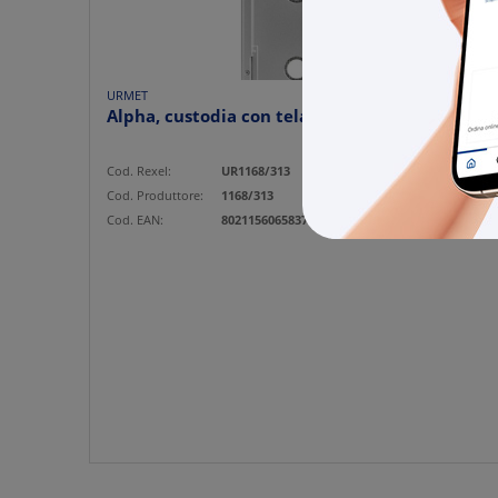
URMET
Alpha, custodia con telaio 1 fila 3 moduli
Cod. Rexel:
UR1168/313
Cod. Produttore:
1168/313
Cod. EAN:
8021156065837