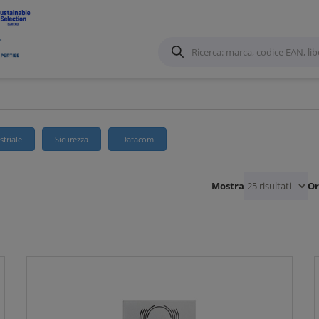
triale
Sicurezza
Datacom
Mostra
Or