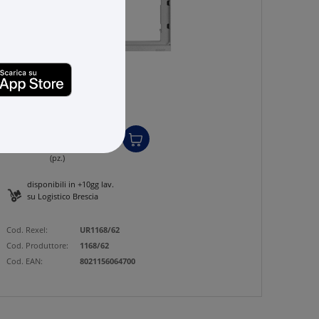
URMET
Alpha, telaio 2 moduli
€ 75,38
x 1 pz.
-
+
(pz.)
disponibili in +10gg lav.
su Logistico Brescia
Cod. Rexel:
UR1168/62
Cod. Produttore:
1168/62
Cod. EAN:
8021156064700