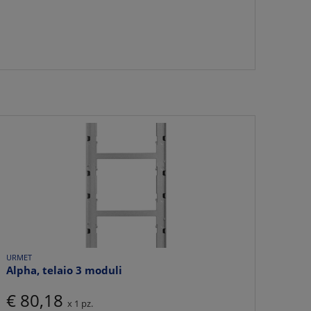
URMET
Alpha, telaio 3 moduli
€ 80,18
x 1 pz.