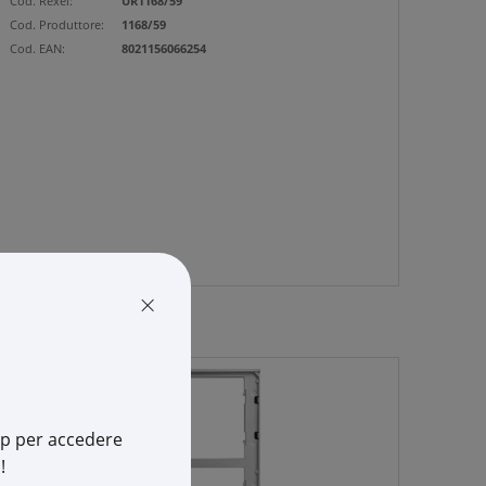
Cod. Rexel:
UR1168/59
Cod. Produttore:
1168/59
Cod. EAN:
8021156066254
×
app per accedere
!