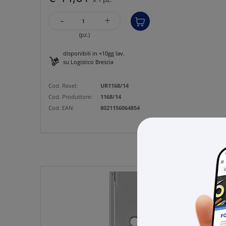
-
+
(pz.)
disponibili in +10gg lav.
su Logistico Brescia
Cod. Rexel:
UR1168/14
Cod. Produttore:
1168/14
Cod. EAN:
8021156064854