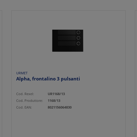
URMET
Alpha, frontalino 3 pulsanti
Cod. Rexel:
UR1168/13
Cod. Produttore:
1168/13
Cod. EAN:
8021156064830