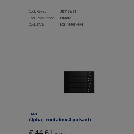
Cod. Rexel:
UR1168/61
Cod. Produttore:
1168/61
Cod. EAN:
8021156064694
URMET
Alpha, frontalino 4 pulsanti
€ 44,61
x 1 pz.