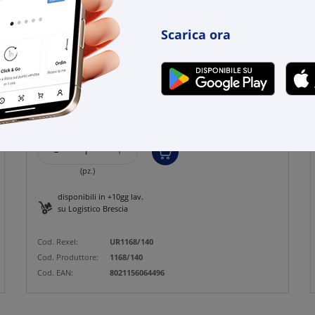
Scarica ora
URMET
Alpha, frontalino per VPE (audio e video)
senza pulsanti e DDA
€ 63,80
x 1 pz.
-
+
(pz.)
disponibili in +10gg lav.
su Logistico Brescia
Cod. Rexel:
UR1168/140
Cod. Produttore:
1168/140
Cod. EAN:
8021156064496