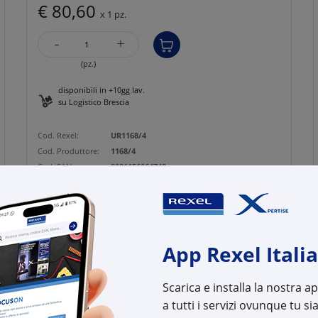
€ 80,60
x 1 pz.
-
+
(pz.)
disponibili in +10gg lav.
su Logistico Brescia
Cod. Rexel:
UR1168/4
Cod. Produttore:
1168/4
Cod. EAN:
8021156064748
App Rexel Italia
Scarica e installa la nostra 
a tutti i servizi ovunque tu sia