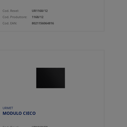
Cod. Rexel:
UR1168/12
Cod. Produttore:
1168/12
Cod. EAN:
8021156064816
URMET
MODULO CIECO