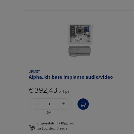
URMET
Alpha, kit base impianto audio/video
€ 392,43
x 1 pz.
-
+
(pz.)
disponibili in +10gg lav.
su Logistico Brescia