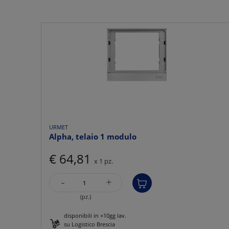
URMET
Alpha, telaio 1 modulo
€ 64,81
x 1 pz.
-
+
(pz.)
disponibili in +10gg lav.
su Logistico Brescia