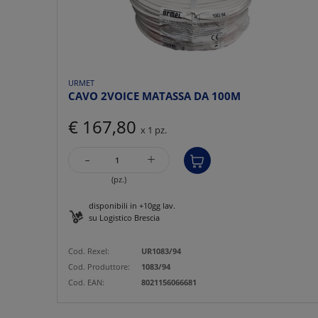
URMET
CAVO 2VOICE MATASSA DA 100M
€ 167,80
x 1 pz.
-
+
(pz.)
disponibili in +10gg lav.
su Logistico Brescia
Cod. Rexel:
UR1083/94
Cod. Produttore:
1083/94
Cod. EAN:
8021156066681