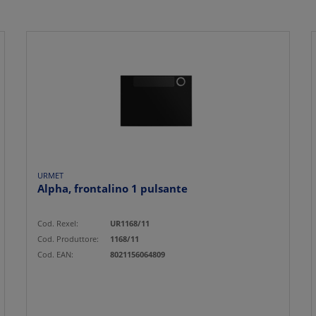
URMET
Alpha, frontalino 1 pulsante
Cod. Rexel:
UR1168/11
Cod. Produttore:
1168/11
Cod. EAN:
8021156064809