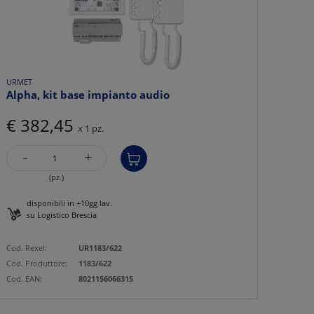
URMET
Alpha, kit base impianto audio
€ 382,45
x 1 pz.
-
+
(pz.)
disponibili in +10gg lav.
su Logistico Brescia
Cod. Rexel:
UR1183/622
Cod. Produttore:
1183/622
Cod. EAN:
8021156066315