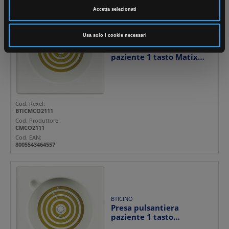
Accetta selezionati
Usa solo i cookie necessari
BTICINO
Presa pulsantiera
paziente 1 tasto Matix
bianco antibatterico con...
Cod. Rexel:
BTICMCO2111
Cod. Produttore:
CMCO2111
Cod. EAN:
8005543464557
BTICINO
Presa pulsantiera
paziente 1 tasto
Livinglight antracite