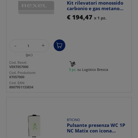
Kit rilevatori monossido
carbonio e gas metano
parete bianco per ...
€ 194,47
x 1 pz.
-
+
(pz.)
Cod. Rexel:
VEKT057000
5 pz.
su Logistico Brescia
Cod. Produttore:
KT057000
Cod. EAN:
8007951133834
BTICINO
Pulsante presenza WC 1P
NC Matix con icona
infermiera verde per a...