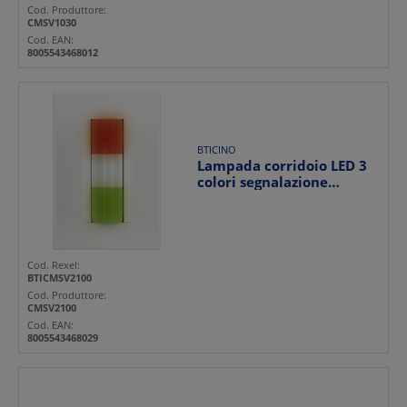
Cod. Produttore:
CMSV1030
Cod. EAN:
8005543468012
BTICINO
Lampada corridoio LED 3
colori segnalazione
chiamata bagno presen...
Cod. Rexel:
BTICMSV2100
Cod. Produttore:
CMSV2100
Cod. EAN:
8005543468029