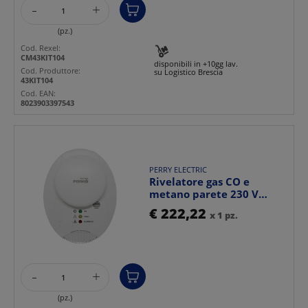
-
+
(pz.)
Cod. Rexel:
CM43KIT104
disponibili in +10gg lav.
Cod. Produttore:
su Logistico Brescia
43KIT104
Cod. EAN:
8023903397543
PERRY ELECTRIC
Rivelatore gas CO e
metano parete 230 V
sicurezza domestica e
€ 222,22
x 1 pz.
ind...
-
+
(pz.)