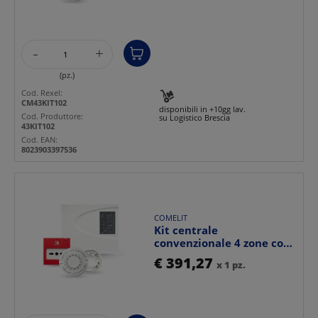
-
+
(pz.)
Cod. Rexel:
CM43KIT102
disponibili in +10gg lav.
Cod. Produttore:
su Logistico Brescia
43KIT102
Cod. EAN:
8023903397536
COMELIT
Kit centrale
convenzionale 4 zone con
rivelatore fumo e
€ 391,27
x 1 pz.
pulsante ...