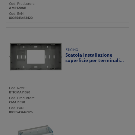
Cod. Produttore:
AM5120AB
Cod. EAN:
8005543463420
BTICINO
Scatola installazione
superficie per terminali
camera moduli audi...
Cod. Rexel:
BTICMAI1020
Cod. Produttore:
CMAI1020
Cod. EAN:
8005543446126