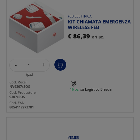
FEB ELETTRICA
KIT CHIAMATA EMERGENZA
WIRELESS FEB
€ 86,39
x 1 pz.
-
+
(pz.)
Cod. Rexel:
NV9307/SOS
16 pz.
su Logistico Brescia
Cod. Produttore:
9307/SOS
Cod. EAN:
8054117273781
VEMER