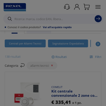
Rexel
/ Prodotti /
Sicurezza
/
Allarmi Tecnici
•
Conosci il codice prodotto?
Vai all'acquisto rapido
PRODOTTI
PROMOZIONI
Centrali per Allarmi Tecnici
Segnalazione Ospedaliera
Varie Ges
138 risultati
Risultati
Filtri
Categoria
allarmi tecnici
Mostra
COMELIT
Ordina per
Kit centrale
convenzionale 2 zone con
rivelatore fumo, pulsante
€ 335,41
x 1 pz.
a...