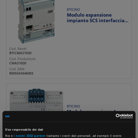
BTICINO
Modulo espansione
impianto SCS interfaccia
BUS 4 moduli DIN per o...
Cod. Rexel:
BTICMAS1020
Cod. Produttore:
CMAS1020
Cod. EAN:
8005543446003
BTICINO
Modulo espansione 4
pulsantiere per terminali
camera CMTE1100 CMT...
Uso responsabile dei dati
Noi e
i nostri 1022 partner
trattiamo i vostri dati personali, ad esempio il vostro