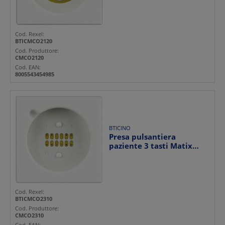
connetto...
Cod. Rexel:
BTICMCO2120
Cod. Produttore:
CMCO2120
Cod. EAN:
8005543454985
BTICINO
Presa pulsantiera
paziente 3 tasti Matix
bianca con connettore
ma...
Cod. Rexel:
BTICMCO2310
Cod. Produttore:
CMCO2310
Cod. EAN: