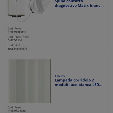
Spina contatto
diagnostico Matix bianca
2 alveoli 3mm per
sistemi...
Cod. Rexel:
BTICMCO3110
Cod. Produttore:
CMCO3110
Cod. EAN:
8005543464571
BTICINO
Lampada corridoio 2
moduli luce bianca LED
segnalazione esterno c...
Cod. Rexel:
BTICMSV1030