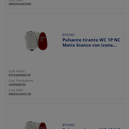
8005543463369
BTICINO
Pulsante tirante WC 1P NC
Matix bianco con icona
infermiera per r...
Cod. Rexel:
BTIAM5006CM
Cod. Produttore:
AM5006CM
Cod. EAN:
8005543455135
BTICINO