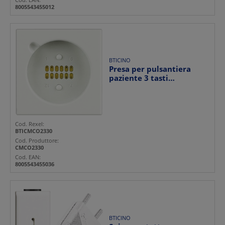
8005543455012
BTICINO
Presa per pulsantiera
paziente 3 tasti
Livinglight bianco
connett...
Cod. Rexel:
BTICMCO2330
Cod. Produttore:
CMCO2330
Cod. EAN:
8005543455036
BTICINO