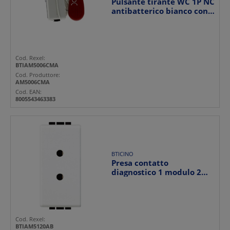
Pulsante tirante WC 1P NC
antibatterico bianco con
icona infermie...
Cod. Rexel:
BTIAM5006CMA
Cod. Produttore:
AM5006CMA
Cod. EAN:
8005543463383
BTICINO
Presa contatto
diagnostico 1 modulo 2
alveoli 3mm interasse
13mm ...
Cod. Rexel:
BTIAM5120AB