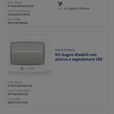
Cod. Rexel:
PY1GA50916/CHCO
4 pz.
su Logistico Brescia
Cod. Produttore:
1GA50916/CHCO
Cod. EAN:
8019108180646
FEB ELETTRICA
Kit bagno disabili con
placca e segnalatore LED
Cod. Rexel:
NVKIT/BAGNO/22
Cod. Produttore:
KIT/BAGNO/22
Cod. EAN:
8054117271374