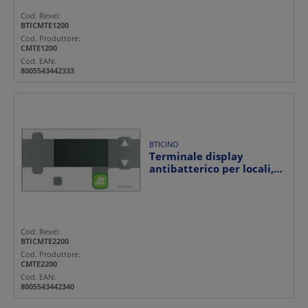
Cod. Rexel:
BTICMTE1200
Cod. Produttore:
CMTE1200
Cod. EAN:
8005543442333
BTICINO
Terminale display
antibatterico per locali,
montaggio su guida DI...
Cod. Rexel:
BTICMTE2200
Cod. Produttore:
CMTE2200
Cod. EAN:
8005543442340