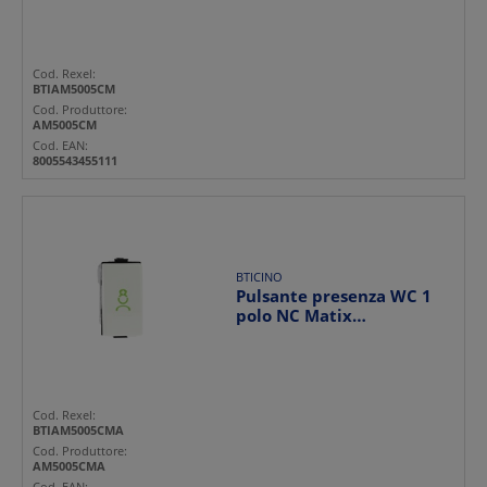
Cod. Rexel:
BTIAM5005CM
Cod. Produttore:
AM5005CM
Cod. EAN:
8005543455111
BTICINO
Pulsante presenza WC 1
polo NC Matix
antibatterico icona verde
pe...
Cod. Rexel:
BTIAM5005CMA
Cod. Produttore:
AM5005CMA
Cod. EAN: