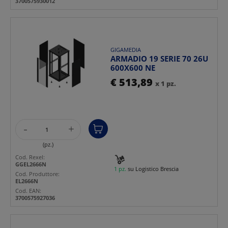
3700575930012
GIGAMEDIA
ARMADIO 19 SERIE 70 26U
600X600 NE
€ 513,89
x 1 pz.
-
+
(pz.)
Cod. Rexel:
GGEL2666N
1 pz.
su Logistico Brescia
Cod. Produttore:
EL2666N
Cod. EAN:
3700575927036