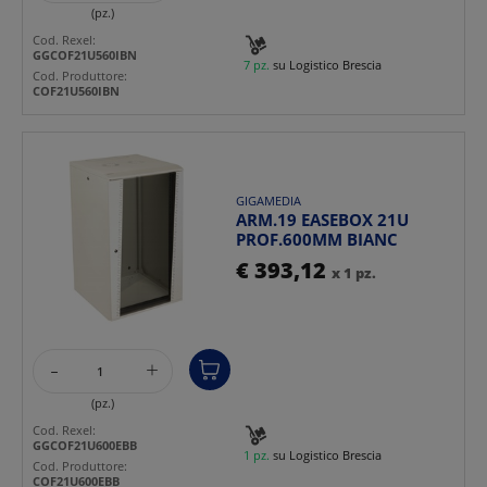
(pz.)
Cod. Rexel:
GGCOF21U560IBN
7 pz.
su Logistico Brescia
Cod. Produttore:
COF21U560IBN
GIGAMEDIA
ARM.19 EASEBOX 21U
PROF.600MM BIANC
€ 393,12
x 1 pz.
-
+
(pz.)
Cod. Rexel:
GGCOF21U600EBB
1 pz.
su Logistico Brescia
Cod. Produttore:
COF21U600EBB