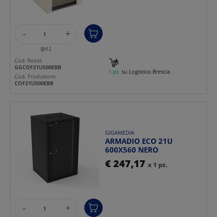
-
+
(pz.)
Cod. Rexel:
GGCOF21U500EBB
1 pz.
su Logistico Brescia
Cod. Produttore:
COF21U500EBB
GIGAMEDIA
ARMADIO ECO 21U
600X560 NERO
€ 247,17
x 1 pz.
-
+