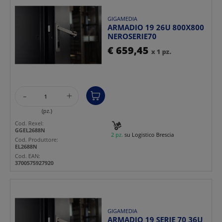
GIGAMEDIA
ARMADIO 19 26U 800X800
NEROSERIE70
€ 659,45
x 1 pz.
-
+
(pz.)
Cod. Rexel:
GGEL2688N
2 pz.
su Logistico Brescia
Cod. Produttore:
EL2688N
Cod. EAN:
3700575927920
GIGAMEDIA
ARMADIO 19 SERIE 70 36U