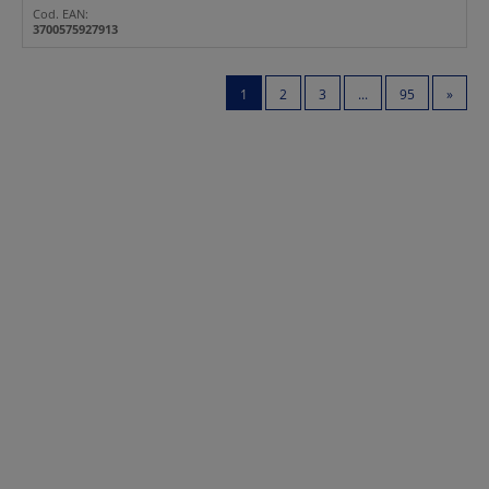
Cod. EAN:
3700575927913
1
2
3
...
95
»