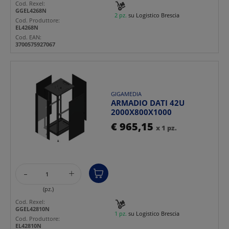
Cod. Rexel:
GGEL4268N
2 pz.
su Logistico Brescia
Cod. Produttore:
EL4268N
Cod. EAN:
3700575927067
GIGAMEDIA
ARMADIO DATI 42U
2000X800X1000
€ 965,15
x 1 pz.
-
+
(pz.)
Cod. Rexel:
GGEL42810N
1 pz.
su Logistico Brescia
Cod. Produttore:
EL42810N