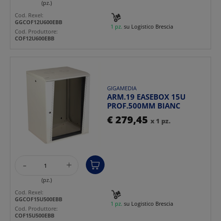
(pz.)
Cod. Rexel:
GGCOF12U600EBB
1 pz.
su Logistico Brescia
Cod. Produttore:
COF12U600EBB
GIGAMEDIA
ARM.19 EASEBOX 15U
PROF.500MM BIANC
€ 279,45
x 1 pz.
-
+
(pz.)
Cod. Rexel:
GGCOF15U500EBB
1 pz.
su Logistico Brescia
Cod. Produttore:
COF15U500EBB