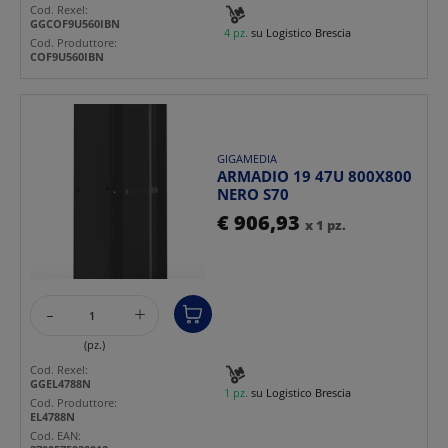
Cod. Rexel:
GGCOF9U560IBN
4 pz.
su Logistico Brescia
Cod. Produttore:
COF9U560IBN
GIGAMEDIA
ARMADIO 19 47U 800X800
NERO S70
€ 906,93
x 1 pz.
-
+
(pz.)
Cod. Rexel:
GGEL4788N
1 pz.
su Logistico Brescia
Cod. Produttore:
EL4788N
Cod. EAN: