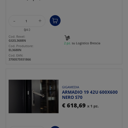
-
+
(pz.)
Cod. Rexel:
GGEL3688N
2 pz.
su Logistico Brescia
Cod. Produttore:
EL3688N
Cod. EAN:
3700575931866
GIGAMEDIA
ARMADIO 19 42U 600X600
NERO S70
€ 618,69
x 1 pz.