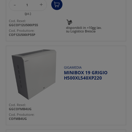
-
+
(pz.)
Cod. Rexel:
GGCOF12U500IP55
disponibili in +10gg lav.
Cod. Produttore:
su Logistico Brescia
COF12U500IP55P
GIGAMEDIA
MINIBOX 19 GRIGIO
H500XL540XP220
Cod. Rexel:
GGCOFMB4UG
Cod. Produttore:
COFMB4UG