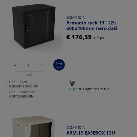
GIGAMEDIA
Armadio rack 19" 12U
600x400mm nero dati
€ 176,59
x 1 pz.
-
+
(pz.)
Cod. Rexel:
GGCOF12U400IBN
13 pz.
su Logistico Brescia
Cod. Produttore:
COF12U400IBN
GIGAMEDIA
ARM.19 EASEBOX 12U