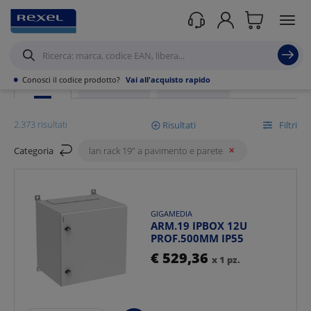
Rexel
/ Prodotti /
Datacom
/
Armadi e cassette rack
/
Lan rack 19" a pavimento e parete
•
Conosci il codice prodotto?
Vai all'acquisto rapido
PRODOTTI
PROMOZIONI
SCOPRI DI PIÙ
2.373 risultati
Risultati
Filtri
Categoria
lan rack 19" a pavimento e parete
Mostra
GIGAMEDIA
Ordina per
ARM.19 IPBOX 12U
PROF.500MM IP55
€ 529,36
x 1 pz.