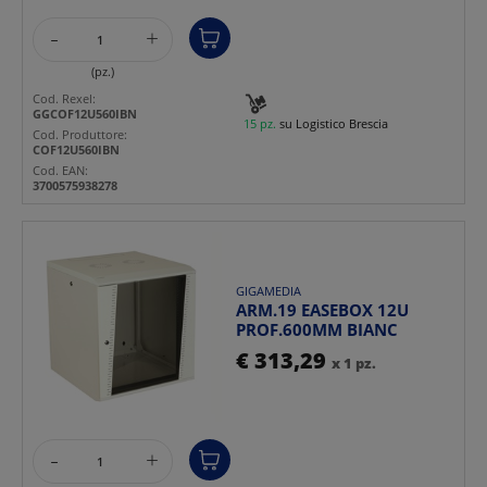
-
+
(pz.)
Cod. Rexel:
GGCOF12U560IBN
15 pz.
su Logistico Brescia
Cod. Produttore:
COF12U560IBN
Cod. EAN:
3700575938278
GIGAMEDIA
ARM.19 EASEBOX 12U
PROF.600MM BIANC
€ 313,29
x 1 pz.
-
+