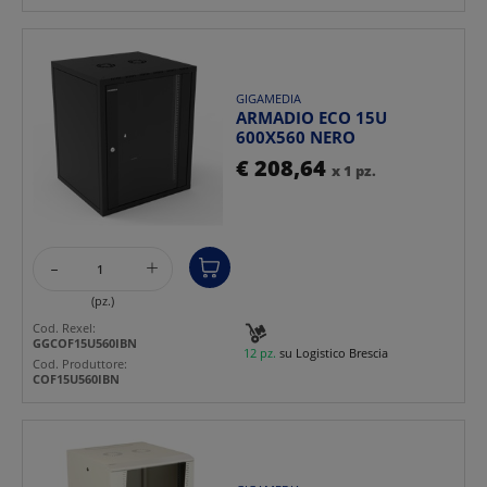
GIGAMEDIA
ARMADIO ECO 15U
600X560 NERO
€ 208,64
x 1 pz.
-
+
(pz.)
Cod. Rexel:
GGCOF15U560IBN
12 pz.
su Logistico Brescia
Cod. Produttore:
COF15U560IBN