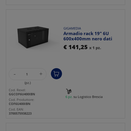
GIGAMEDIA
Armadio rack 19" 6U
600x400mm nero dati
€ 141,25
x 1 pz.
-
+
(pz.)
Cod. Rexel:
GGCOF6U400IBN
6 pz.
su Logistico Brescia
Cod. Produttore:
COF6U400IBN
Cod. EAN:
3700575938223