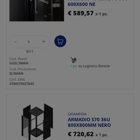
600X600 NE
€ 589,57
x 1 pz.
-
+
(pz.)
Cod. Rexel:
GGEL3666N
1 pz.
su Logistico Brescia
Cod. Produttore:
EL3666N
Cod. EAN:
3700575927043
GIGAMEDIA
ARMADIO S70 36U
800X800MM NERO
€ 720,62
x 1 pz.