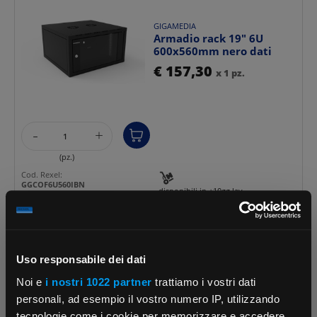
GIGAMEDIA
Armadio rack 19" 6U
600x560mm nero dati
€ 157,30
x 1 pz.
-
+
(pz.)
Cod. Rexel:
GGCOF6U560IBN
disponibili in +10gg lav.
Cod. Produttore:
su Logistico Brescia
COF6U560IBN
Cod. EAN:
3700575938254
Uso responsabile dei dati
Noi e
i nostri 1022 partner
trattiamo i vostri dati
personali, ad esempio il vostro numero IP, utilizzando
GIGAMEDIA
Armadio rack 19" 9U
tecnologie come i cookie per memorizzare e accedere