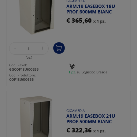
GIGAMEDIA
ARM.19 EASEBOX 18U
PROF.600MM BIANC
€ 365,60
x 1 pz.
-
+
(pz.)
Cod. Rexel:
GGCOF18U600EBB
1 pz.
su Logistico Brescia
Cod. Produttore:
COF18U600EBB
GIGAMEDIA
ARM.19 EASEBOX 21U
PROF.500MM BIANC
€ 322,36
x 1 pz.