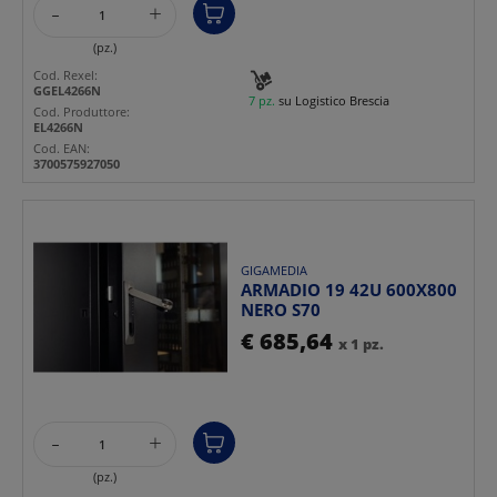
-
+
(pz.)
Cod. Rexel:
GGEL4266N
7 pz.
su Logistico Brescia
Cod. Produttore:
EL4266N
Cod. EAN:
3700575927050
GIGAMEDIA
ARMADIO 19 42U 600X800
NERO S70
€ 685,64
x 1 pz.
-
+
(pz.)