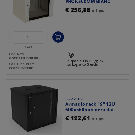
PROF.500MM BIANC
€ 256,88
x 1 pz.
-
+
(pz.)
Cod. Rexel:
GGCOF12U500EBB
disponibili in +10gg lav.
Cod. Produttore:
su Logistico Brescia
COF12U500EBB
GIGAMEDIA
Armadio rack 19" 12U
600x560mm nero dati
€ 192,61
x 1 pz.