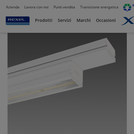
Azienda
Lavora con noi
Punti vendita
Transizione energetica
Prodotti /
Illuminazione
/
Illuminazione Tecnica
/
Apparecchi stagni
/
Prodotti
Servizi
Marchi
Occasioni