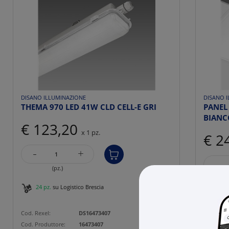
DISANO ILLUMINAZIONE
DISANO 
THEMA 970 LED 41W CLD CELL-E GRI
PANEL
BIANC
€ 123,20
x 1 pz.
€ 2
-
+
-
(pz.)
24 pz.
su Logistico Brescia
51 p
Cod. Rexel:
DS16473407
Cod. Rexe
Cod. Produttore:
16473407