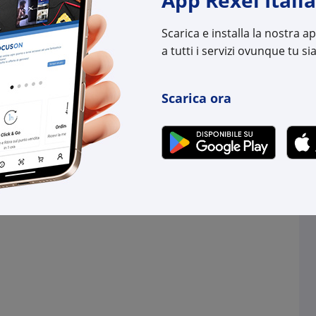
uttore:
15023200
Cod. Produttore:
1502
:
8012952159103
Cod. EAN:
8012
Scarica e installa la nostra 
a tutti i servizi ovunque tu sia
Scarica ora