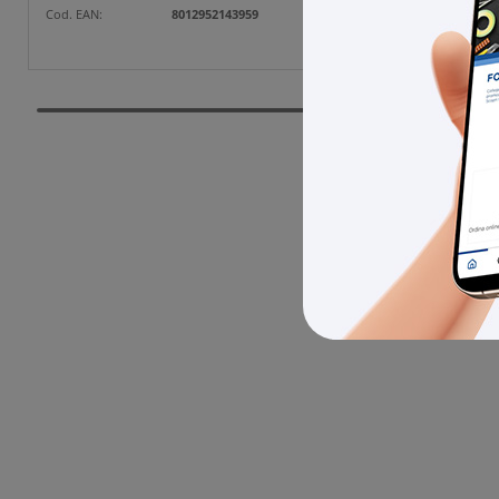
Cod. Prod
Cod. EAN:
8012952143959
Cod. EAN