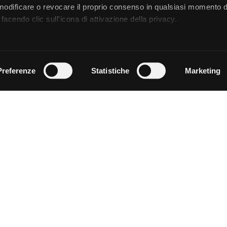
 modificare o revocare il proprio consenso in qualsiasi momento d
facendo clic sull'icona di attivazione della privacy.
remmo anche:
zioni sulla tua posizione geografica, con un'approssimazione di
Preferenze
Statistiche
Marketing
dispositivo, scansionandolo attivamente alla ricerca di caratteristi
 elaborati i tuoi dati personali e imposta le tue preferenze nell
 ritirare il tuo consenso in qualsiasi momento dalla Dichiarazion
rsonalizzare contenuti ed annunci, per fornire funzionalità dei so
ffico. Condividiamo inoltre informazioni sul modo in cui utilizza il 
 occupano di analisi dei dati web, pubblicità e social media, i qual
azioni che ha fornito loro o che hanno raccolto dal suo utilizzo d