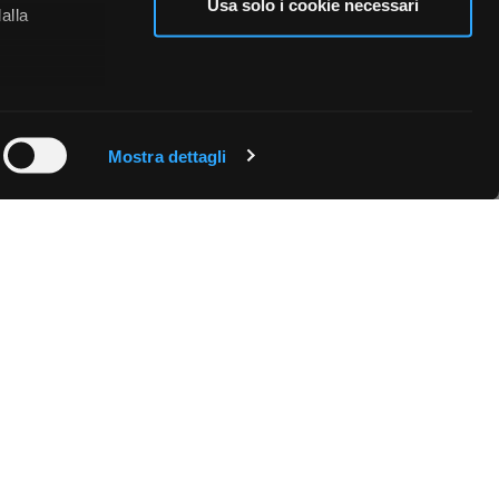
Usa solo i cookie necessari
alla
 qualche
Mostra dettagli
che specifiche
a
sezione
e sui cookie.
cial media e
nostro sito
i potrebbero
ei loro
Fissa una consulenza
Ti affiancheremo passo dopo passo