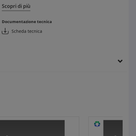
Risparmio di tempo durante il montaggio
Scopri di più
Compatibilità con tecnologie di ultima generazione
Vantaggi per il cliente finale:
Documentazione tecnica
Elevato risparmio energetico
Scheda tecnica
Design raffinato e moderno
Rispetto delle normative ambientali