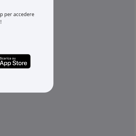
4200
Cod. Produttore:
1502420041
952164503
Cod. EAN:
8012952165906
app per accedere
!