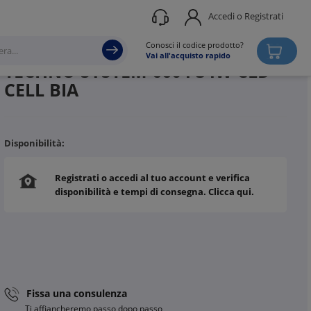
Accedi o Registrati
Produttore
DISANO ILLUMINAZIONE
Conosci il codice prodotto?
Vai all'acquisto rapido
TECHNO SYSTEM 6604 34W CLD
CELL BIA
Disponibilità:
Registrati o accedi al tuo account e verifica
disponibilità e tempi di consegna. Clicca qui.
Fissa una consulenza
Ti affiancheremo passo dopo passo