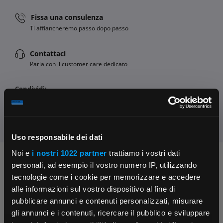
Fissa una consulenza
Ti affiancheremo passo dopo passo
Contattaci
Parla con il customer care dedicato
Condividi:
Uso responsabile dei dati
Noi e
i nostri 1022 partner
trattiamo i vostri dati
Chiedi ai nostri tecnici
personali, ad esempio il vostro numero IP, utilizzando
tecnologie come i cookie per memorizzare e accedere
alle informazioni sul vostro dispositivo al fine di
pubblicare annunci e contenuti personalizzati, misurare
gli annunci e i contenuti, ricercare il pubblico e sviluppare