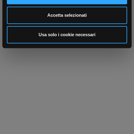
Utilizziamo i cookie per personalizzare contenuti ed
Accetta selezionati
annunci, per fornire funzionalità dei social media e per
analizzare il nostro traffico. Condividiamo inoltre
informazioni sul modo in cui utilizza il nostro sito con i
Usa solo i cookie necessari
nostri partner che si occupano di analisi dei dati web,
pubblicità e social media, i quali potrebbero combinarle
con altre informazioni che ha fornito loro o che hanno
raccolto dal suo utilizzo dei loro servizi.