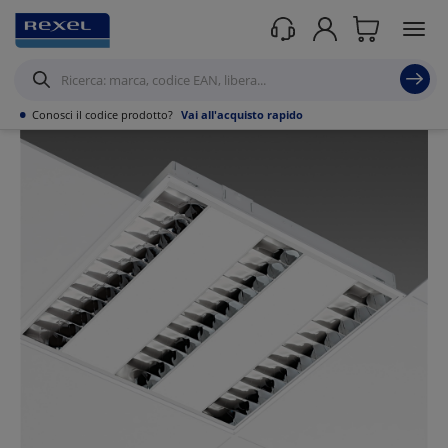
Prodotti /
Illuminazione
/
Illuminazione Tecnica
/
Panel led
/
•
Conosci il codice prodotto?
Vai all'acquisto rapido