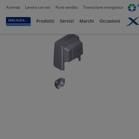
Azienda
Lavora con noi
Punti vendita
Transizione energetica
Prodotti /
Civile residenziale
/
Domotica e Building Automation
/
Domotica
/
Prodotti
Servizi
Marchi
Occasioni