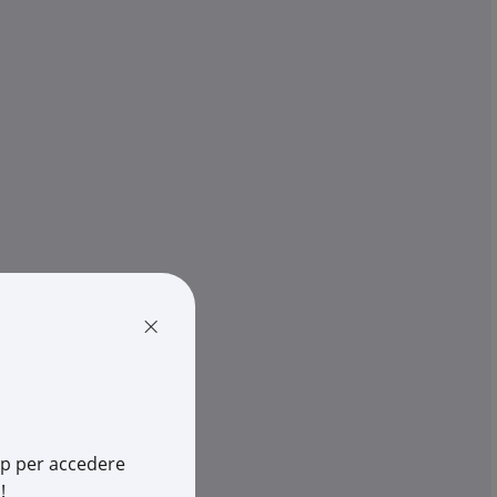
CAME
 230V BKS12AGS per
Motore scorrevole 230V 800kg
g con sch...
scheda elettronica e decodifica 
€ 725,04
pz.
x 1 pz.
-
+
(pz.)
av.
disponibili in +10gg lav.
su Logistico Brescia
×
1MS-0080
Cod. Rexel:
CJ801MS-0030
S-0080
Cod. Produttore:
801MS-0030
456067609
Cod. EAN:
8050456067548
app per accedere
!