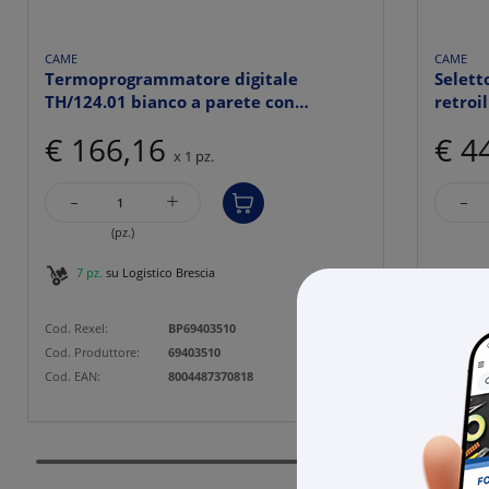
CAME
CAME
Termoprogrammatore digitale
Selett
TH/124.01 bianco a parete con
retroi
program...
€ 166,16
€ 4
x 1 pz.
-
-
+
(pz.)
7 pz.
su Logistico Brescia
disp
su L
Cod. Rexel:
BP69403510
Cod. Rexe
Cod. Produttore:
69403510
Cod. Prod
Cod. EAN:
8004487370818
Cod. EAN