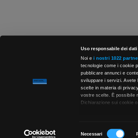
Uso responsabile dei dati
Noi e
i nostri 1022 partne
tecnologie come i cookie p
pubblicare annunci e conten
sviluppare i servizi. Avete l
scelte in materia di privacy
vostre scelte. È possibile
Dichiarazione sui cookie o 
Con il tuo consenso, vor
raccogliere informa
Selezione
metro,
Necessari
del