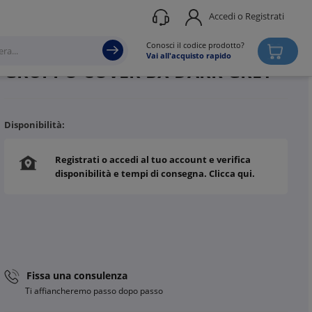
Accedi o Registrati
Produttore
CAME
Conosci il codice prodotto?
Vai all'acquisto rapido
GRUPPO COVER BX DARK GREY
Disponibilità:
Registrati o accedi al tuo account e verifica
disponibilità e tempi di consegna. Clicca qui.
Fissa una consulenza
Ti affiancheremo passo dopo passo