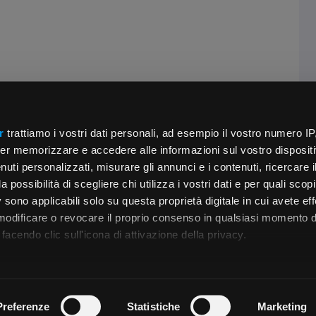
r
trattiamo i vostri dati personali, ad esempio il vostro numero IP
er memorizzare e accedere alle informazioni sul vostro dispositiv
uti personalizzati, misurare gli annunci e i contenuti, ricercare i
a possibilità di scegliere chi utilizza i vostri dati e per quali scop
 sono applicabili solo su questa proprietà digitale in cui avete eff
 modificare o revocare il proprio consenso in qualsiasi momento d
facendo clic sull'icona di attivazione della privacy.
remmo anche:
zioni sulla tua posizione geografica, con un'approssimazione di
Preferenze
Statistiche
Marketing