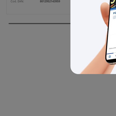
Cod. Prod
Cod. EAN:
8012952143959
Cod. EAN