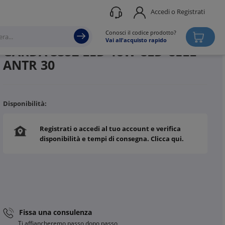
Accedi o Registrati
Produttore
DISANO ILLUMINAZIONE
Conosci il codice prodotto?
Vai all'acquisto rapido
GARDA 3352 LED 18W CLD CELL
ANTR 30
Disponibilità:
Registrati o accedi al tuo account e verifica
disponibilità e tempi di consegna. Clicca qui.
Fissa una consulenza
Ti affiancheremo passo dopo passo