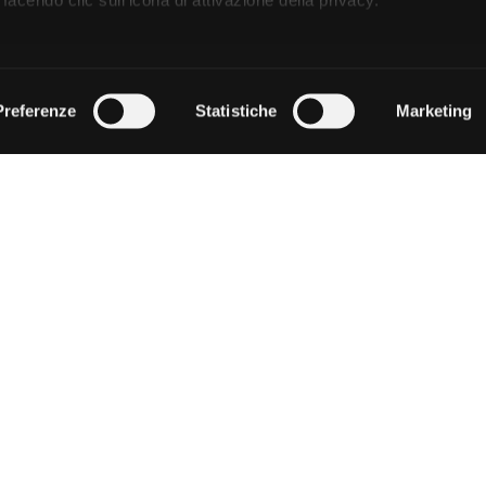
facendo clic sull'icona di attivazione della privacy.
remmo anche:
zioni sulla tua posizione geografica, con un'approssimazione di
Preferenze
Statistiche
Marketing
dispositivo, scansionandolo attivamente alla ricerca di caratteristi
 elaborati i tuoi dati personali e imposta le tue preferenze nell
 ritirare il tuo consenso in qualsiasi momento dalla Dichiarazion
rsonalizzare contenuti ed annunci, per fornire funzionalità dei so
ffico. Condividiamo inoltre informazioni sul modo in cui utilizza il 
 occupano di analisi dei dati web, pubblicità e social media, i qual
azioni che ha fornito loro o che hanno raccolto dal suo utilizzo d