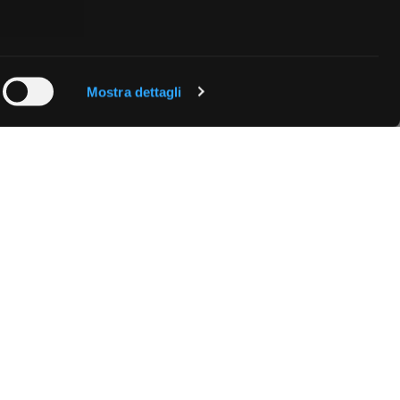
 qualche
Mostra dettagli
che specifiche
a
sezione
e sui cookie.
cial media e
nostro sito
i potrebbero
ei loro
Fissa una consulenza
Ti affiancheremo passo dopo passo