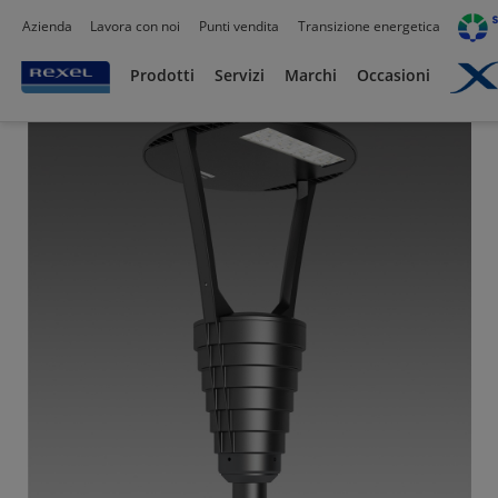
Azienda
Lavora con noi
Punti vendita
Transizione energetica
Prodotti /
Illuminazione
/
Illuminazione per esterni
/
Illuminazione residenziale
/
Prodotti
Servizi
Marchi
Occasioni