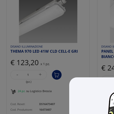
DISANO ILLUMINAZIONE
DISANO 
THEMA 970 LED 41W CLD CELL-E GRI
PANEL
BIANC
€ 123,20
x 1 pz.
€ 2
-
+
-
(pz.)
24 pz.
su Logistico Brescia
51 p
Cod. Rexel:
DS16473407
Cod. Rexe
Cod. Produttore:
16473407