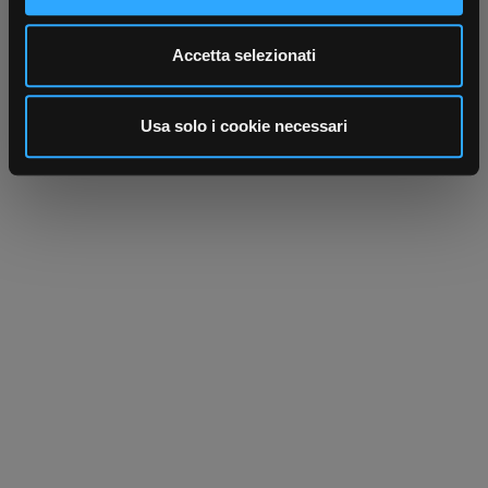
Utilizziamo i cookie per personalizzare contenuti ed
Accetta selezionati
annunci, per fornire funzionalità dei social media e per
analizzare il nostro traffico. Condividiamo inoltre
informazioni sul modo in cui utilizza il nostro sito con i
Usa solo i cookie necessari
nostri partner che si occupano di analisi dei dati web,
pubblicità e social media, i quali potrebbero combinarle
con altre informazioni che ha fornito loro o che hanno
raccolto dal suo utilizzo dei loro servizi.