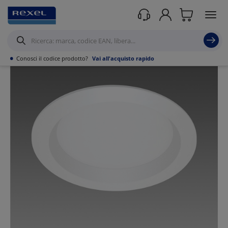
Prodotti /
Illuminazione
/
Illuminazione Tecnica
/
Panel led
/
•
Conosci il codice prodotto?
Vai all'acquisto rapido