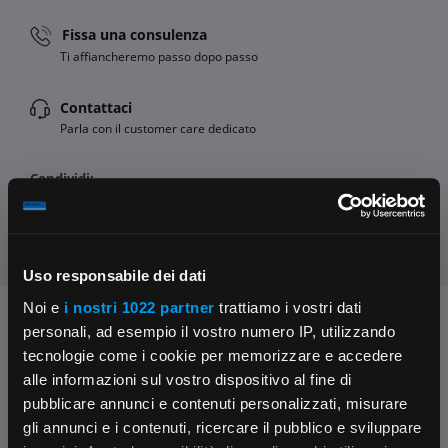
Fissa una consulenza
Ti affiancheremo passo dopo passo
Contattaci
Parla con il customer care dedicato
Condividi:
Uso responsabile dei dati
Noi e
i nostri 1022 partner
trattiamo i vostri dati
Chiedi ai nostri tecnici
personali, ad esempio il vostro numero IP, utilizzando
tecnologie come i cookie per memorizzare e accedere
alle informazioni sul vostro dispositivo al fine di
pubblicare annunci e contenuti personalizzati, misurare
gli annunci e i contenuti, ricercare il pubblico e sviluppare