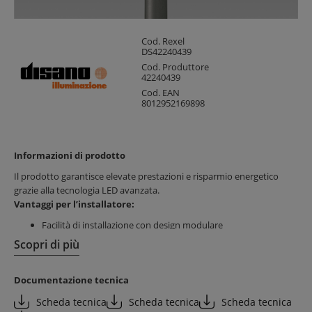
Cod. Rexel
DS42240439
Cod. Produttore
42240439
Cod. EAN
8012952169898
Informazioni di prodotto
Il prodotto garantisce elevate prestazioni e risparmio energetico
grazie alla tecnologia LED avanzata.
Vantaggi per l’installatore:
Facilità di installazione con design modulare
Riduzione dei tempi di montaggio
Scopri di più
Compatibilità con diverse soluzioni di illuminazione pubblica
Vantaggi per il cliente finale:
Documentazione tecnica
Consumo energetico ridotto con LED da 11W
Scheda tecnica
Scheda tecnica
Scheda tecnica
Luce calda a 3000K per comfort visivo