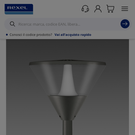
Prodotti /
Illuminazione
/
Illuminazione Tecnica
/
Apparecchi stagni
/
•
Conosci il codice prodotto?
Vai all'acquisto rapido