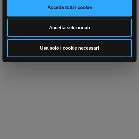
modificare o ritirare il tuo consenso in qualsiasi momento
Accetta tutti i cookie
dalla Dichiarazione sui cookie.
Utilizziamo i cookie per personalizzare contenuti ed
Accetta selezionati
annunci, per fornire funzionalità dei social media e per
analizzare il nostro traffico. Condividiamo inoltre
informazioni sul modo in cui utilizza il nostro sito con i
Usa solo i cookie necessari
nostri partner che si occupano di analisi dei dati web,
pubblicità e social media, i quali potrebbero combinarle
con altre informazioni che ha fornito loro o che hanno
raccolto dal suo utilizzo dei loro servizi.