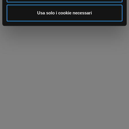
analizzare il nostro traffico. Condividiamo inoltre
informazioni sul modo in cui utilizza il nostro sito con i
Usa solo i cookie necessari
nostri partner che si occupano di analisi dei dati web,
pubblicità e social media, i quali potrebbero combinarle
con altre informazioni che ha fornito loro o che hanno
raccolto dal suo utilizzo dei loro servizi.