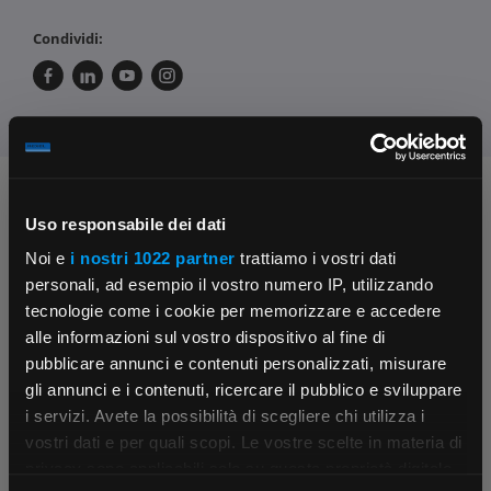
Condividi:
Chiedi ai nostri tecnici
Uso responsabile dei dati
Noi e
i nostri 1022 partner
trattiamo i vostri dati
personali, ad esempio il vostro numero IP, utilizzando
tecnologie come i cookie per memorizzare e accedere
alle informazioni sul vostro dispositivo al fine di
pubblicare annunci e contenuti personalizzati, misurare
gli annunci e i contenuti, ricercare il pubblico e sviluppare
Contattaci
Fissa una consulenza
i servizi. Avete la possibilità di scegliere chi utilizza i
Parla con il customer care dedicato
Ti affiancheremo passo dopo passo
×
vostri dati e per quali scopi. Le vostre scelte in materia di
privacy sono applicabili solo su questa proprietà digitale