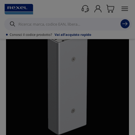
Prodotti /
•
Conosci il codice prodotto?
Vai all'acquisto rapido