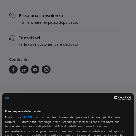
Fissa una consulenza
Ti affiancheremo passo dopo passo
Contattaci
Parla con il customer care dedicato
Condividi:
Chiedi ai nostri tecnici
Uso responsabile dei dati
Noi e
i nostri 1022 partner
trattiamo i vostri dati personali, ad esempio il vostro
numero IP, utilizzando tecnologie come i cookie per memorizzare e accedere alle
informazioni sul vostro dispositivo al fine di pubblicare annunci e contenuti
personalizzati, misurare gli annunci e i contenuti, ricercare il pubblico e sviluppare i
servizi. Avete la possibilità di scegliere chi utilizza i vostri dati e per quali scopi. Le