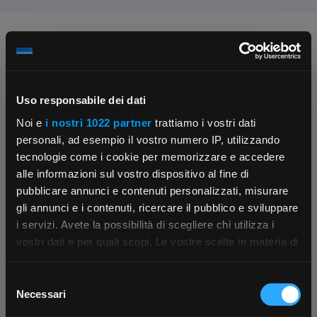
Chiedi ai nostri tecnici
Uso responsabile dei dati
Noi e
i nostri 1022 partner
trattiamo i vostri dati
personali, ad esempio il vostro numero IP, utilizzando
tecnologie come i cookie per memorizzare e accedere
Contattaci
Fissa una consulenza
alle informazioni sul vostro dispositivo al fine di
Parla con il customer care dedicato
Ti affiancheremo passo dopo passo
pubblicare annunci e contenuti personalizzati, misurare
gli annunci e i contenuti, ricercare il pubblico e sviluppare
i servizi. Avete la possibilità di scegliere chi utilizza i
×
vostri dati e per quali scopi. Le vostre scelte in materia di
privacy sono applicabili solo su questa proprietà digitale
in cui avete effettuato le vostre scelte. È possibile
Selezione
App Rexel Italia
modificare o revocare il proprio consenso in qualsiasi
Necessari
del
momento dalla Dichiarazione sui cookie o facendo clic
consenso