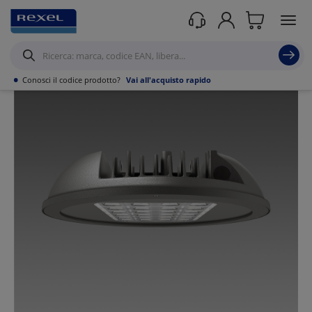
Prodotti /
Illuminazione
/
Illuminazione Tecnica
/
Sospensioni industriali
/
•
Conosci il codice prodotto?
Vai all'acquisto rapido