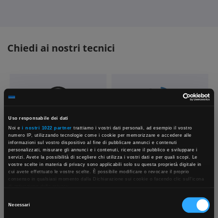
Chiedi ai nostri tecnici
Uso responsabile dei dati
Noi e
i nostri 1022 partner
trattiamo i vostri dati personali, ad esempio il vostro
Contattaci
Fissa una consulenza
numero IP, utilizzando tecnologie come i cookie per memorizzare e accedere alle
Parla con il customer care dedicato
Ti affiancheremo passo dopo passo
informazioni sul vostro dispositivo al fine di pubblicare annunci e contenuti
personalizzati, misurare gli annunci e i contenuti, ricercare il pubblico e sviluppare i
servizi. Avete la possibilità di scegliere chi utilizza i vostri dati e per quali scopi. Le
vostre scelte in materia di privacy sono applicabili solo su questa proprietà digitale in
×
cui avete effettuato le vostre scelte. È possibile modificare o revocare il proprio
consenso in qualsiasi momento dalla Dichiarazione sui cookie o facendo clic sull'icona
di attivazione della privacy.
Selezione
Con il tuo consenso, vorremmo anche:
Necessari
App Rexel Italia
raccogliere informazioni sulla tua posizione geografica, con un'approssimazione di
del
qualche metro,