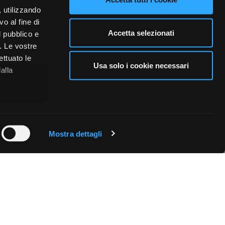
, utilizzando
o al fine di
Accetta selezionati
l pubblico e
i. Le vostre
ettuato le
Usa solo i cookie necessari
alla
 qualche
Mostra dettagli
che specifiche
a
sezione
e sui cookie.
cial media e
nostro sito