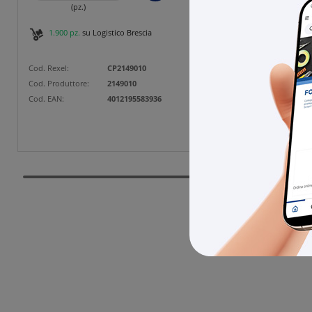
(pz.)
1.900 pz.
su Logistico Brescia
2.50
Cod. Rexel:
CP2149010
Cod. Rexe
Cod. Produttore:
2149010
Cod. Prod
Cod. EAN:
4012195583936
Cod. EAN