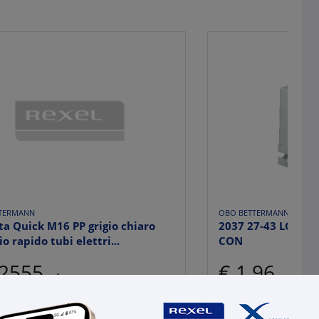
TERMANN
OBO BETTERMANN
ta Quick M16 PP grigio chiaro
2037 27-43 LGR M
io rapido tubi elettri...
CON
,2555
€ 1,96
x 1 pz.
x 1 pz.
Qta minima:
25 pz.
+
Qta imballo:
25 pz.