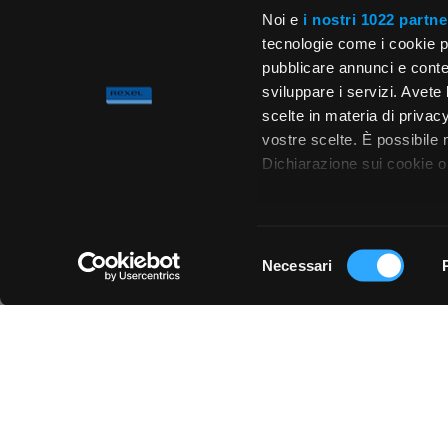
Noi e
i nostri 1022 partne
tecnologie come i cookie p
pubblicare annunci e conten
sviluppare i servizi. Avete l
scelte in materia di privacy
vostre scelte. È possibile
Dichiarazione sui cookie o 
Con il tuo consenso, vor
raccogliere informa
Selezione
metro,
Necessari
del
Chiedi ai nostri tecnici
Identificare il tuo 
consenso
(impronte digitali).
Approfondisci come vengono
dettagli
. Puoi modificare o
Utilizziamo i cookie per pe
per analizzare il nostro tra