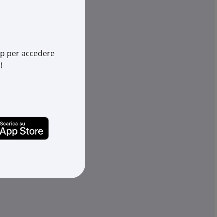
-
+
(pz.)
av.
disponibili in +10gg lav.
su Logistico Brescia
app per accedere
!
50438
Cod. Rexel:
CP2250306
438
Cod. Produttore:
2250306
195221593
Cod. EAN:
4012195221531