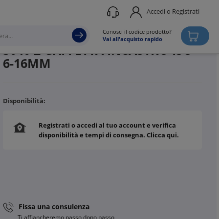
Accedi o Registrati
Produttore
OBO BETTERMANN
Conosci il codice prodotto?
Vai all'acquisto rapido
3040 2 GAFFETTA INCASTRO ISO
6-16MM
Disponibilità:
Registrati o accedi al tuo account e verifica
disponibilità e tempi di consegna. Clicca qui.
Fissa una consulenza
Ti affiancheremo passo dopo passo