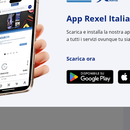
-
+
(pz.)
(pz.)
0 pz.
su Logistico Brescia
App Rexel Italia
disponibili in +10gg l
l:
CP2149004
su Logistico Brescia
Scarica e installa la nostra 
uttore:
2149004
a tutti i servizi ovunque tu sia
:
4012195583219
Cod. Rexel:
CP22
Cod. Produttore:
2250
Cod. EAN:
4012
Scarica ora