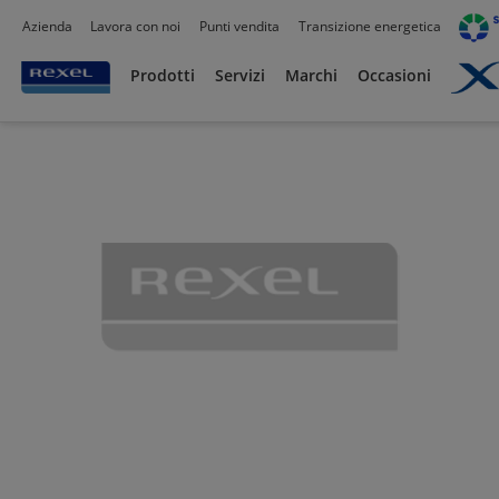
Azienda
Lavora con noi
Punti vendita
Transizione energetica
Prodotti /
Canalizzazioni
/
Tubo PVC,Metallo,Guaine e Accessori
/
Tubo Rigido PVC
Prodotti
Servizi
Marchi
Occasioni