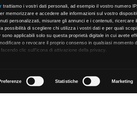
r
trattiamo i vostri dati personali, ad esempio il vostro numero IP
er memorizzare e accedere alle informazioni sul vostro dispositiv
uti personalizzati, misurare gli annunci e i contenuti, ricercare i
a possibilità di scegliere chi utilizza i vostri dati e per quali scop
 sono applicabili solo su questa proprietà digitale in cui avete eff
 modificare o revocare il proprio consenso in qualsiasi momento d
facendo clic sull'icona di attivazione della privacy.
remmo anche:
zioni sulla tua posizione geografica, con un'approssimazione di
Preferenze
Statistiche
Marketing
dispositivo, scansionandolo attivamente alla ricerca di caratteristi
 elaborati i tuoi dati personali e imposta le tue preferenze nell
 ritirare il tuo consenso in qualsiasi momento dalla Dichiarazion
rsonalizzare contenuti ed annunci, per fornire funzionalità dei so
ffico. Condividiamo inoltre informazioni sul modo in cui utilizza il 