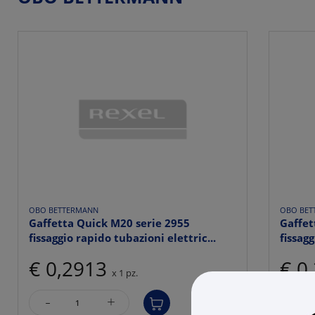
OBO BETTERMANN
OBO BET
Gaffetta Quick M20 serie 2955
Gaffet
fissaggio rapido tubazioni elettric...
fissagg
€ 0,2913
€ 0
x 1 pz.
-
-
+