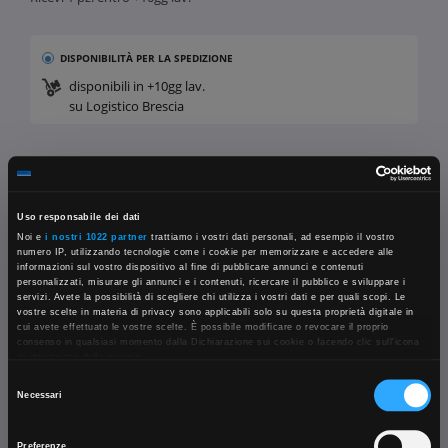
DISPONIBILITÀ
PER LA SPEDIZIONE
disponibili in +10gg lav.
su Logistico Brescia
Fissa una consulenza
Uso responsabile dei dati
Ti affiancheremo passo dopo passo
Noi e
i nostri 1022 partner
trattiamo i vostri dati personali, ad esempio il vostro
numero IP, utilizzando tecnologie come i cookie per memorizzare e accedere alle
informazioni sul vostro dispositivo al fine di pubblicare annunci e contenuti
Contattaci
personalizzati, misurare gli annunci e i contenuti, ricercare il pubblico e sviluppare i
Parla con il customer care dedicato
servizi. Avete la possibilità di scegliere chi utilizza i vostri dati e per quali scopi. Le
vostre scelte in materia di privacy sono applicabili solo su questa proprietà digitale in
×
cui avete effettuato le vostre scelte. È possibile modificare o revocare il proprio
Condividi:
consenso in qualsiasi momento dalla Dichiarazione sui cookie o facendo clic sull'icona
di attivazione della privacy.
Selezione
Con il tuo consenso, vorremmo anche:
Necessari
App Rexel Italia
raccogliere informazioni sulla tua posizione geografica, con un'approssimazione di
del
qualche metro,
consenso
Identificare il tuo dispositivo, scansionandolo attivamente alla ricerca di
Preferenze