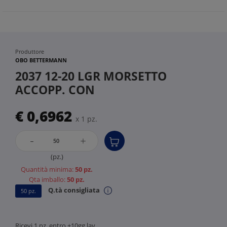
Produttore
OBO BETTERMANN
2037 12-20 LGR MORSETTO
ACCOPP. CON
€ 0,6962
x 1 pz.
-
+
(pz.)
Quantità minima:
50 pz.
Qta imballo:
50 pz.
Q.tà consigliata
50 pz.
Ricevi 1 pz. entro +10gg lav.