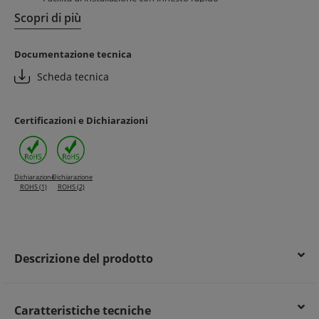
Fissaggio versatile tramite base adesiva o vite M6
Scopri di più
Risparmio di tempo grazie alla possibilità di accoppiare
gaffette di diverse dimensioni
Documentazione tecnica
Vantaggi per il cliente finale:
Scheda tecnica
Installazione ordinata e sicura di cavi e tubi
Adattabilità a diverse strutture, inclusi muratura e
calcestruzzo
Certificazioni e Dichiarazioni
Maggiore durata e affidabilità dell’impianto elettrico
Dichiarazione
Dichiarazione
ROHS (1)
ROHS (2)
Descrizione del prodotto
Caratteristiche tecniche