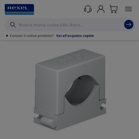
Prodotti /
Canalizzazioni
/
Tubo PVC,Metallo,Guaine e Accessori
/
Tubo Rigido
PVC e accessori
/
•
Conosci il codice prodotto?
Vai all'acquisto rapido