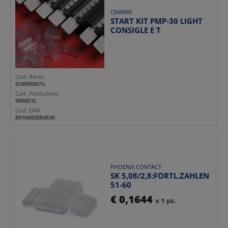
CEMBRE
START KIT PMP-30 LIGHT
CONSIGLE E T
Cod. Rexel:
GM990051L
Cod. Produttore:
990051L
Cod. EAN:
8016692884530
PHOENIX CONTACT
SK 5,08/2,8:FORTL.ZAHLEN
51-60
€ 0,1644
x 1 pz.