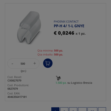
PHOENIX CONTACT
PP-H 4/ 1-L GNYE
€ 0,0246
x 1 pz.
Qta minima:
500 pz.
Qta imballo:
500 pz.
-
+
(pz.)
Cod. Rexel:
CX0827079
1.500 pz.
su Logistico Brescia
Cod. Produttore:
0827079
Cod. EAN:
4046356417181