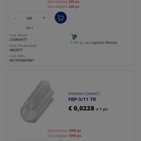
Qta minima:
240 pz.
Qta imballo:
240 pz.
-
+
(pz.)
Cod. Rexel:
CX0803977
3.360 pz.
su Logistico Brescia
Cod. Produttore:
0803977
Cod. EAN:
4017918007867
PHOENIX CONTACT
FBP-3/11 TR
€ 0,0228
x 1 pz.
Qta minima:
1000 pz.
Qta imballo:
1000 pz.