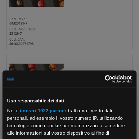
Cod. Rexel:
GM23129-7
Cod. Produttore:
23129-7
Cod. EAN:
8016692271798
CEMBRE
ELEMENTO DI SIGL.PMP-30
BIANCO - SI
Uso responsabile dei dati
Noi e
i nostri 1022 partner
trattiamo i vostri dati
Cod. Rexel:
personali, ad esempio il vostro numero IP, utilizzando
GM23129-8
tecnologie come i cookie per memorizzare e accedere
Cod. Produttore:
23129-8
alle informazioni sul vostro dispositivo al fine di
Cod. EAN: