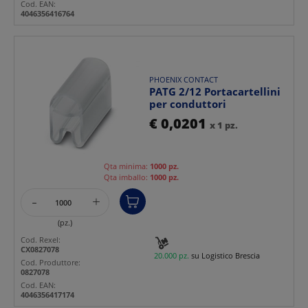
Cod. EAN:
4046356416764
PHOENIX CONTACT
PATG 2/12 Portacartellini
per conduttori
€ 0,0201
x 1 pz.
Qta minima:
1000 pz.
Qta imballo:
1000 pz.
-
+
(pz.)
Cod. Rexel:
CX0827078
20.000 pz.
su Logistico Brescia
Cod. Produttore:
0827078
Cod. EAN:
4046356417174