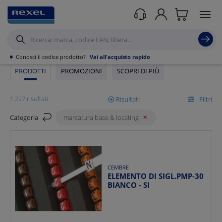
Rexel
/ Prodotti /
Automazione industriale
/
Accessori di Cablaggio e
Siglatura
/
Marcatura Base & Locating
•
Conosci il codice prodotto?
Vai all'acquisto rapido
PRODOTTI
PROMOZIONI
SCOPRI DI PIÙ
1.227 risultati
Risultati
Filtri
Categoria
marcatura base & locating
Mostra
Ordina per
CEMBRE
ELEMENTO DI SIGL.PMP-30
BIANCO - SI