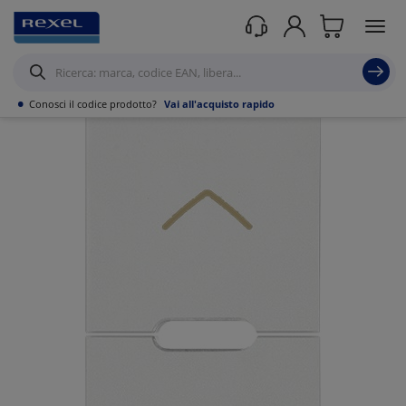
Prodotti /
Canalizzazioni
/
Tubo PVC,Metallo,Guaine e Accessori
/
Guaine
Flessibile Calza in metallo
/
•
Conosci il codice prodotto?
Vai all'acquisto rapido