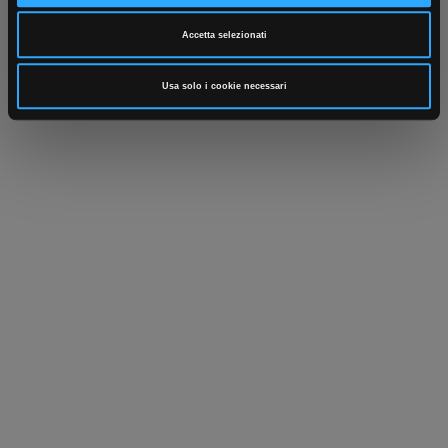
Scrivici
Punti vendita
Parla con il tuo customer care
Negozi di materiale elettrico vicino a
Accetta selezionati
dedicato
te
Usa solo i cookie necessari