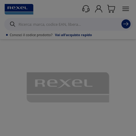
Prodotti /
Canalizzazioni
/
Canaline Passacavi Industriali in Metallo
/
Curve,
Derivazioni e accessori per Canale forato
/
•
Conosci il codice prodotto?
Vai all'acquisto rapido