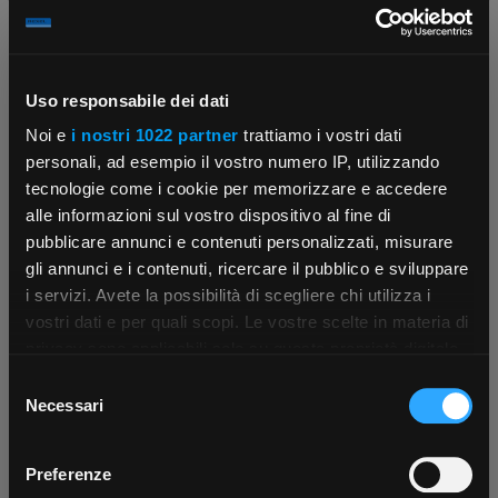
Uso responsabile dei dati
Noi e
i nostri 1022 partner
trattiamo i vostri dati
Contattaci
Fissa una consulenza
personali, ad esempio il vostro numero IP, utilizzando
Parla con il customer care dedicato
Ti affiancheremo passo dopo passo
tecnologie come i cookie per memorizzare e accedere
alle informazioni sul vostro dispositivo al fine di
pubblicare annunci e contenuti personalizzati, misurare
gli annunci e i contenuti, ricercare il pubblico e sviluppare
i servizi. Avete la possibilità di scegliere chi utilizza i
×
vostri dati e per quali scopi. Le vostre scelte in materia di
privacy sono applicabili solo su questa proprietà digitale
in cui avete effettuato le vostre scelte. È possibile
Selezione
App Rexel Italia
modificare o revocare il proprio consenso in qualsiasi
Necessari
Scrivici
Punti vendita
del
momento dalla Dichiarazione sui cookie o facendo clic
Parla con il tuo customer care
Negozi di materiale elettrico vicino a
consenso
dedicato
te
Scarica e installa la nostra app per accedere
a
sull'icona di attivazione della privacy.
Preferenze
tutti i servizi ovunque tu sia!