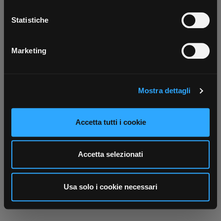
Con il tuo consenso, vorremmo anche:
Scarica ora
raccogliere informazioni sulla tua posizione
Statistiche
geografica, con un'approssimazione di qualche
metro,
Marketing
Identificare il tuo dispositivo, scansionandolo
attivamente alla ricerca di caratteristiche specifiche
(impronte digitali).
Mostra dettagli
Approfondisci come vengono elaborati i tuoi dati personali
e imposta le tue preferenze nella
sezione dettagli
. Puoi
modificare o ritirare il tuo consenso in qualsiasi momento
Accetta tutti i cookie
dalla Dichiarazione sui cookie.
Utilizziamo i cookie per personalizzare contenuti ed
Accetta selezionati
annunci, per fornire funzionalità dei social media e per
analizzare il nostro traffico. Condividiamo inoltre
informazioni sul modo in cui utilizza il nostro sito con i
Usa solo i cookie necessari
nostri partner che si occupano di analisi dei dati web,
pubblicità e social media, i quali potrebbero combinarle