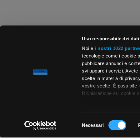
Uso responsabile dei dati
Noi e
i nostri 1022 partne
tecnologie come i cookie p
pubblicare annunci e conten
sviluppare i servizi. Avete l
scelte in materia di privacy
vostre scelte. È possibile
Dichiarazione sui cookie o 
Con il tuo consenso, vor
raccogliere informa
Selezione
metro,
Necessari
del
Chiedi ai nostri tecnici
Identificare il tuo 
consenso
(impronte digitali).