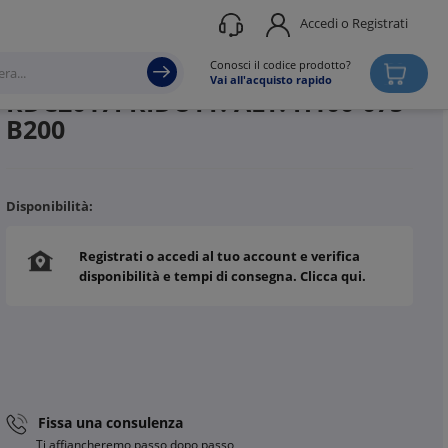
Accedi o Registrati
Produttore
STEEL LINE
Conosci il codice prodotto?
Vai all'acquisto rapido
RDC2017I RIDUTT. ALT. H100-075
B200
Disponibilità:
Registrati o accedi al tuo account e verifica
disponibilità e tempi di consegna. Clicca qui.
Fissa una consulenza
Ti affiancheremo passo dopo passo