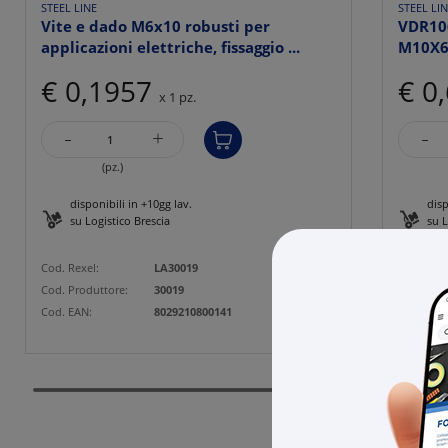
STEEL LINE
STEEL LI
Vite e dado M6x10 robusti per
VDR10
applicazioni elettriche, fissaggio ...
M10X
€ 0,1957
€ 0
x 1 pz.
-
-
+
(pz.)
disponibili in +10gg lav.
disp
su Logistico Brescia
su L
Cod. Rexel:
LA30019
Cod. Rexe
Cod. Produttore:
30019
Cod. Prod
Cod. EAN:
8029210800141
Cod. EAN