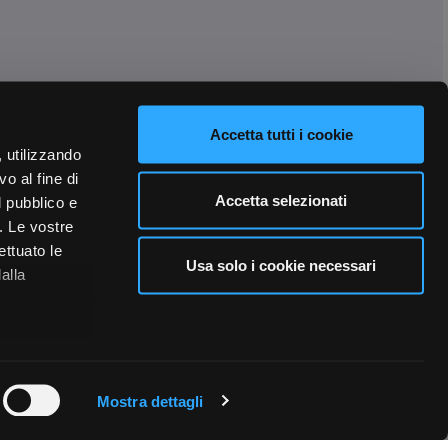
Accetta tutti i cookie
, utilizzando
o al fine di
Accetta selezionati
l pubblico e
i. Le vostre
ettuato le
Usa solo i cookie necessari
alla
 qualche
Mostra dettagli
che specifiche