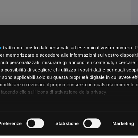
r
trattiamo i vostri dati personali, ad esempio il vostro numero IP
er memorizzare e accedere alle informazioni sul vostro dispositiv
uti personalizzati, misurare gli annunci e i contenuti, ricercare i
a possibilità di scegliere chi utilizza i vostri dati e per quali scop
 sono applicabili solo su questa proprietà digitale in cui avete eff
 modificare o revocare il proprio consenso in qualsiasi momento d
facendo clic sull'icona di attivazione della privacy.
remmo anche:
zioni sulla tua posizione geografica, con un'approssimazione di
Preferenze
Statistiche
Marketing
dispositivo, scansionandolo attivamente alla ricerca di caratteristi