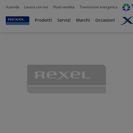
Azienda
Lavora con noi
Punti vendita
Transizione energetica
Prodotti /
Canalizzazioni
/
Canaline Passacavi Industriali in Metallo
/
Curve, Deriva
Prodotti
Servizi
Marchi
Occasioni