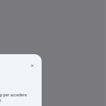
STEEL LINE
 MECC CC-CF H075
CC157S CANALE CHIUSO 150X7
€ 13,47
x 1 m
Qta minima:
3 m
Qta imballo:
3 m
-
+
(m)
cia
disponibili in +10gg lav.
su Logistico Brescia
037
×
7
Cod. Rexel:
LA30186
210800172
Cod. Produttore:
30186
Cod. EAN:
8029210801421
app per accedere
!