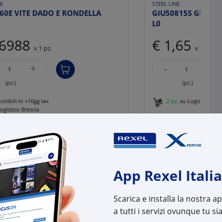
NE
STEEL LINE
60E VITE DADO E RONDELLA
GIU50815S GIUNTO
6
L0
,6988
€ 1,65
x 1 pz.
x 1 pz.
-
+
+
(pz.)
(pz.)
onibili in +10gg lav.
2 pz.
su Logistico Bres
ogistico Brescia
Cod. Rexel:
LA30
l:
LA30017
Cod. Produttore:
3003
uttore:
30017
Cod. EAN:
8029
:
8029210800127
App Rexel Italia
Scarica e installa la nostra 
a tutti i servizi ovunque tu sia