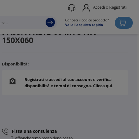
Accedi o Registrati
Produttore
STEEL LINE
Conosci il codice prodotto?
Vai all'acquisto rapido
PASS. A RETE-60 MTC-ITA
150X060
Disponibilità:
Registrati o accedi al tuo account e verifica
disponibilità e tempi di consegna. Clicca qui.
Fissa una consulenza
Ti affiancheremo passo dopo passo