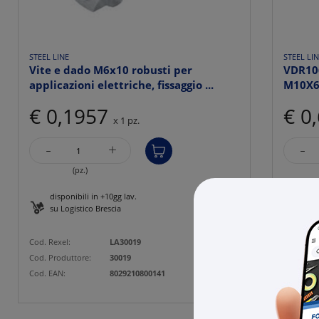
STEEL LINE
STEEL LI
Vite e dado M6x10 robusti per
VDR10
applicazioni elettriche, fissaggio ...
M10X
€ 0,1957
€ 0
x 1 pz.
-
-
+
(pz.)
disponibili in +10gg lav.
disp
su Logistico Brescia
su L
Cod. Rexel:
LA30019
Cod. Rexe
Cod. Produttore:
30019
Cod. Prod
Cod. EAN:
8029210800141
Cod. EAN