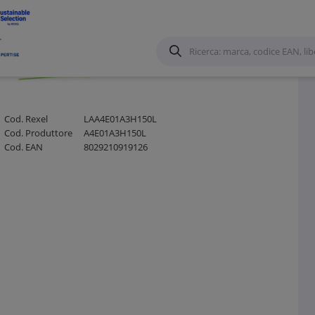
o in Lamiera
/
Cod. Rexel
LAA4E01A3H150L
Cod. Produttore
A4E01A3H150L
Cod. EAN
8029210919126