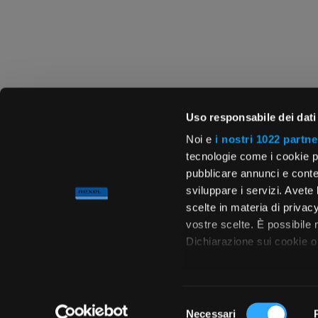
Uso responsabile dei dati
Noi e
i nostri 1022 partne
tecnologie come i cookie p
pubblicare annunci e conten
sviluppare i servizi. Avete l
scelte in materia di privacy
vostre scelte. È possibile
Dichiarazione sui cookie o 
Con il tuo consenso, vor
raccogliere informa
Selezione
metro,
Necessari