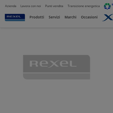
Azienda
Lavora con noi
Punti vendita
Transizione energetica
Prodotti /
Canalizzazioni
/
Canaline Passacavi Industriali in Metallo
/
Canale forat
Prodotti
Servizi
Marchi
Occasioni