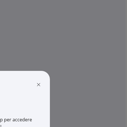
STEEL LINE
 MECC CC-CF H075
CC157S CANALE CHIUSO 150X7
€ 13,47
x 1 m
Qta minima:
3 m
Qta imballo:
3 m
-
+
(m)
cia
×
disponibili in +10gg lav.
su Logistico Brescia
037
7
Cod. Rexel:
LA30186
210800172
Cod. Produttore:
30186
Cod. EAN:
8029210801421
app per accedere
!