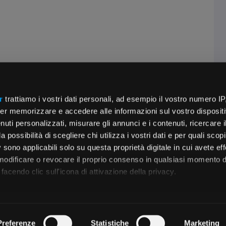
r
trattiamo i vostri dati personali, ad esempio il vostro numero IP
er memorizzare e accedere alle informazioni sul vostro dispositiv
uti personalizzati, misurare gli annunci e i contenuti, ricercare i
a possibilità di scegliere chi utilizza i vostri dati e per quali scop
 sono applicabili solo su questa proprietà digitale in cui avete eff
 modificare o revocare il proprio consenso in qualsiasi momento d
facendo clic sull'icona di attivazione della privacy.
remmo anche:
zioni sulla tua posizione geografica, con un'approssimazione di
Preferenze
Statistiche
Marketing