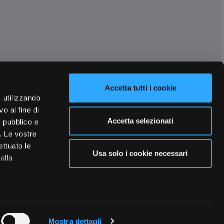
Accetta tutti i cookie
, utilizzando
o al fine di
Accetta selezionati
l pubblico e
i. Le vostre
ettuato le
Usa solo i cookie necessari
alla
 qualche
Mostra dettagli