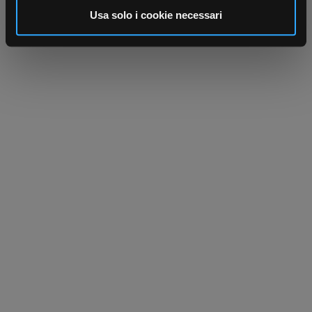
informazioni sul modo in cui utilizza il nostro sito con i
Usa solo i cookie necessari
nostri partner che si occupano di analisi dei dati web,
pubblicità e social media, i quali potrebbero combinarle
con altre informazioni che ha fornito loro o che hanno
raccolto dal suo utilizzo dei loro servizi.