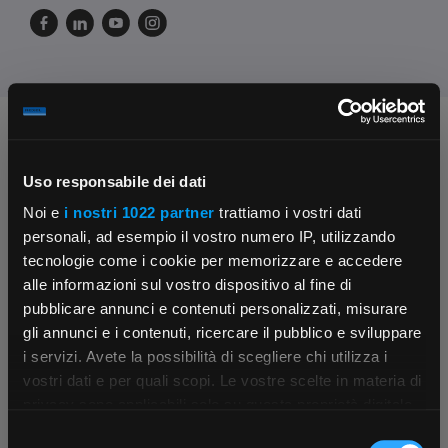
Chiedi ai nostri tecnici
Uso responsabile dei dati
Noi e
i nostri 1022 partner
trattiamo i vostri dati
personali, ad esempio il vostro numero IP, utilizzando
tecnologie come i cookie per memorizzare e accedere
alle informazioni sul vostro dispositivo al fine di
pubblicare annunci e contenuti personalizzati, misurare
Contattaci
Fissa una consulenza
gli annunci e i contenuti, ricercare il pubblico e sviluppare
Parla con il customer care dedicato
Ti affiancheremo passo dopo passo
i servizi. Avete la possibilità di scegliere chi utilizza i
×
vostri dati e per quali scopi. Le vostre scelte in materia di
privacy sono applicabili solo su questa proprietà digitale
in cui avete effettuato le vostre scelte. È possibile
Selezione