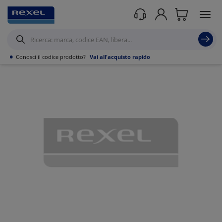
Prodotti /
Canalizzazioni
/
Canaline Passacavi Industriali in Metallo
/
Curve,
Derivazioni e accessori per Canale forato
/
•
Conosci il codice prodotto?
Vai all'acquisto rapido