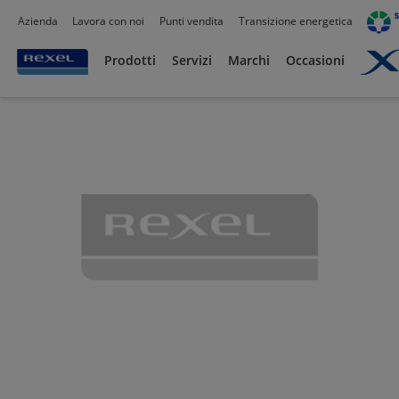
Azienda
Lavora con noi
Punti vendita
Transizione energetica
Prodotti /
Canalizzazioni
/
Canaline Passacavi Industriali in Metallo
/
Curve, Deriva
Prodotti
Servizi
Marchi
Occasioni