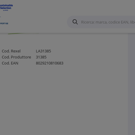
zioni e accessori per Canale forato
/
Cod. Rexel
LA31385
Cod. Produttore
31385
Cod. EAN
8029210810683