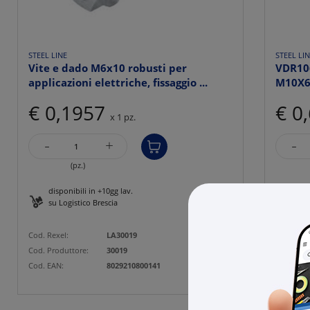
STEEL LINE
STEEL LI
Vite e dado M6x10 robusti per
VDR10
applicazioni elettriche, fissaggio ...
M10X
€ 0,1957
€ 0
x 1 pz.
-
-
+
(pz.)
disponibili in +10gg lav.
disp
su Logistico Brescia
su L
Cod. Rexel:
LA30019
Cod. Rexe
Cod. Produttore:
30019
Cod. Prod
Cod. EAN:
8029210800141
Cod. EAN