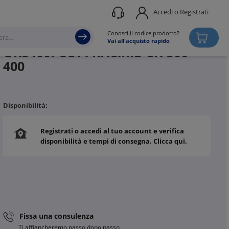
Accedi o Registrati
Produttore
STEEL LINE
Conosci il codice prodotto?
Vai all'acquisto rapido
ORS400I COP. RAC.RID SX 500-
400
Disponibilità:
Registrati o accedi al tuo account e verifica
disponibilità e tempi di consegna. Clicca qui.
Fissa una consulenza
Ti affiancheremo passo dopo passo