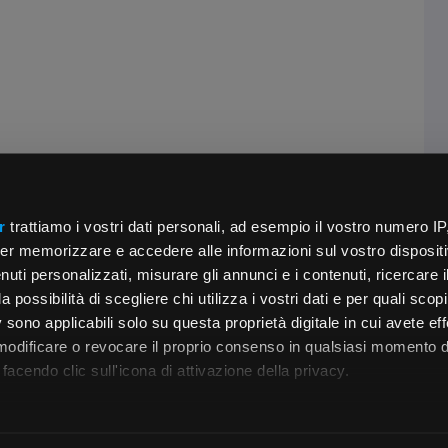
r
trattiamo i vostri dati personali, ad esempio il vostro numero IP
er memorizzare e accedere alle informazioni sul vostro dispositiv
uti personalizzati, misurare gli annunci e i contenuti, ricercare i
a possibilità di scegliere chi utilizza i vostri dati e per quali scop
 sono applicabili solo su questa proprietà digitale in cui avete eff
 modificare o revocare il proprio consenso in qualsiasi momento d
facendo clic sull'icona di attivazione della privacy.
remmo anche:
zioni sulla tua posizione geografica, con un'approssimazione di