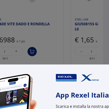
NE
STEEL LINE
60E VITE DADO E RONDELLA
GIU50815S GIUNTO
6
L0
,6988
€ 1,65
x 1 pz.
x 1 pz.
-
+
+
(pz.)
(pz.)
onibili in +10gg lav.
2 pz.
su Logistico Bres
ogistico Brescia
Cod. Rexel:
LA30
l:
LA30017
Cod. Produttore:
3003
uttore:
30017
Cod. EAN:
8029
App Rexel Italia
:
8029210800127
Scarica e installa la nostra 