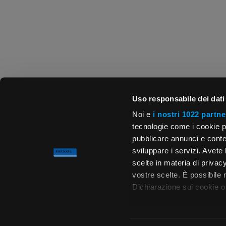
Uso responsabile dei dati
Noi e
i nostri 1022 partne
tecnologie come i cookie p
pubblicare annunci e conten
sviluppare i servizi. Avete l
scelte in materia di privacy
vostre scelte. È possibile
Dichiarazione sui cookie o 
Con il tuo consenso, vor
raccogliere informa