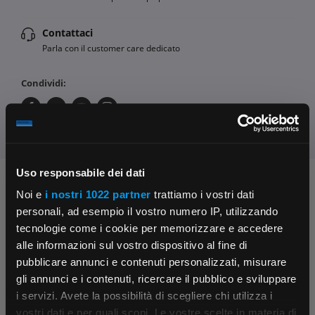
Contattaci
Parla con il customer care dedicato
Condividi:
Uso responsabile dei dati
Chiedi ai nostri tecnici
Noi e
i nostri 1022 partner
trattiamo i vostri dati
personali, ad esempio il vostro numero IP, utilizzando
tecnologie come i cookie per memorizzare e accedere
alle informazioni sul vostro dispositivo al fine di
pubblicare annunci e contenuti personalizzati, misurare
gli annunci e i contenuti, ricercare il pubblico e sviluppare
i servizi. Avete la possibilità di scegliere chi utilizza i
×
Contattaci
Fissa una consulenza
vostri dati e per quali scopi. Le vostre scelte in materia di