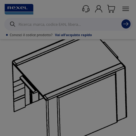
Prodotti /
Canalizzazioni
/
Tubo PVC,Metallo,Guaine e Accessori
/
Passerelle
IP66
/
•
Conosci il codice prodotto?
Vai all'acquisto rapido