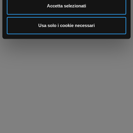
Utilizziamo i cookie per personalizzare contenuti ed
Accetta selezionati
annunci, per fornire funzionalità dei social media e per
analizzare il nostro traffico. Condividiamo inoltre
informazioni sul modo in cui utilizza il nostro sito con i
Usa solo i cookie necessari
nostri partner che si occupano di analisi dei dati web,
pubblicità e social media, i quali potrebbero combinarle
con altre informazioni che ha fornito loro o che hanno
raccolto dal suo utilizzo dei loro servizi.