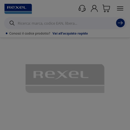
Prodotti /
Datacom
/
Gruppi di continuità e UPS
/
UPS Offline
/
•
Conosci il codice prodotto?
Vai all'acquisto rapido