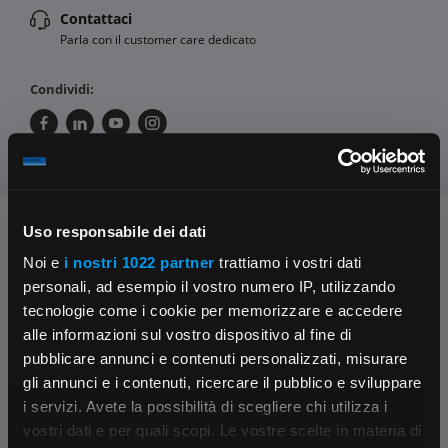
Contattaci
Parla con il customer care dedicato
Condividi:
Uso responsabile dei dati
Chiedi ai nostri tecnici
Noi e
i nostri 1022 partner
trattiamo i vostri dati
personali, ad esempio il vostro numero IP, utilizzando
tecnologie come i cookie per memorizzare e accedere
alle informazioni sul vostro dispositivo al fine di
pubblicare annunci e contenuti personalizzati, misurare
gli annunci e i contenuti, ricercare il pubblico e sviluppare
i servizi. Avete la possibilità di scegliere chi utilizza i
Contattaci
Fissa una consulenza
×
vostri dati e per quali scopi. Le vostre scelte in materia di
Parla con il customer care dedicato
Ti affiancheremo passo dopo passo