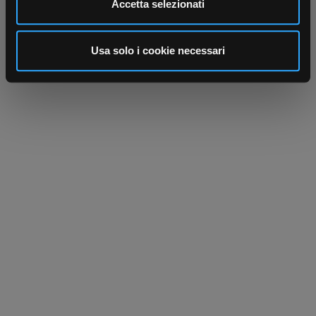
Accetta selezionati
annunci, per fornire funzionalità dei social media e per
analizzare il nostro traffico. Condividiamo inoltre
informazioni sul modo in cui utilizza il nostro sito con i
Usa solo i cookie necessari
nostri partner che si occupano di analisi dei dati web,
pubblicità e social media, i quali potrebbero combinarle
con altre informazioni che ha fornito loro o che hanno
raccolto dal suo utilizzo dei loro servizi.