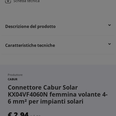
Vantaggi per il cliente finale:
Scheda tecnica
Connessione sicura e affidabile per sezioni di cavo da 4 a 6
mm²
Prestazioni elevate e durature nel tempo
Migliore efficienza e sicurezza dell’impianto elettrico
Descrizione del prodotto
Caratteristiche tecniche
Produttore
CABUR
Connettore Cabur Solar
KX04VF4060N femmina volante 4-
6 mm² per impianti solari
€ 2,94