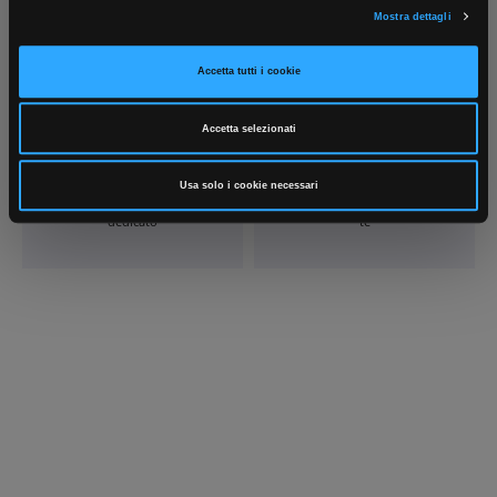
Mostra dettagli
Accetta tutti i cookie
Accetta selezionati
Scrivici
Punti vendita
Usa solo i cookie necessari
Parla con il tuo customer care
Negozi di materiale elettrico vicino a
dedicato
te