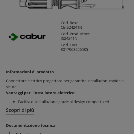
Cod. Rexel
CBIS24241N
Cod. Produttore
IS24241N
Cod. EAN
8017963226585
Informazioni di prodotto
Connettore elettrico progettato per garantire installazioni rapide e
sicure.
Vantaggi per l'installatore elettrico:
Facilità di installazione grazie al design compatto ed
ergonomico
Scopri di più
Risparmio di tempo con sistema di fissaggio robusto e
intuitivo
Documentazione tecnica
Adatto a spazi ristretti per impianti professionali e industriali