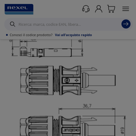
Prodotti /
Energie rinnovabili
/
Fotovoltaico
/
Utensili e Connettori Fotovoltaici
/
•
Conosci il codice prodotto?
Vai all'acquisto rapido