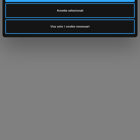
Parla con il tuo customer care
Negozi di materiale elettrico vicino a
dedicato
te
Accetta selezionati
Usa solo i cookie necessari