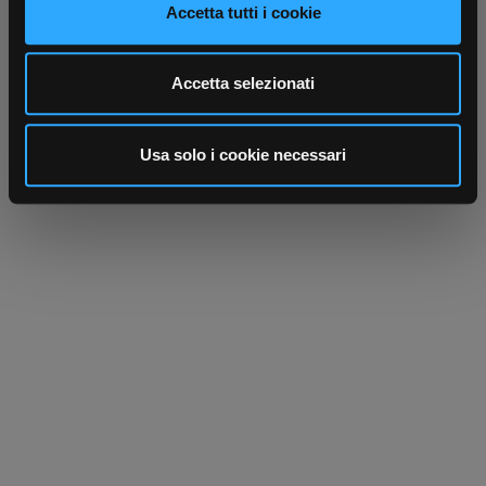
Accetta tutti i cookie
dalla Dichiarazione sui cookie.
Utilizziamo i cookie per personalizzare contenuti ed
Accetta selezionati
annunci, per fornire funzionalità dei social media e per
analizzare il nostro traffico. Condividiamo inoltre
informazioni sul modo in cui utilizza il nostro sito con i
Usa solo i cookie necessari
nostri partner che si occupano di analisi dei dati web,
pubblicità e social media, i quali potrebbero combinarle
con altre informazioni che ha fornito loro o che hanno
raccolto dal suo utilizzo dei loro servizi.