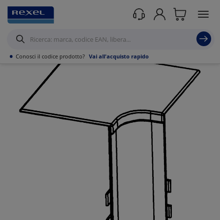
Prodotti /
Canalizzazioni
/
Tubo PVC,Metallo,Guaine e Accessori
/
Passerelle
IP66
/
•
Conosci il codice prodotto?
Vai all'acquisto rapido