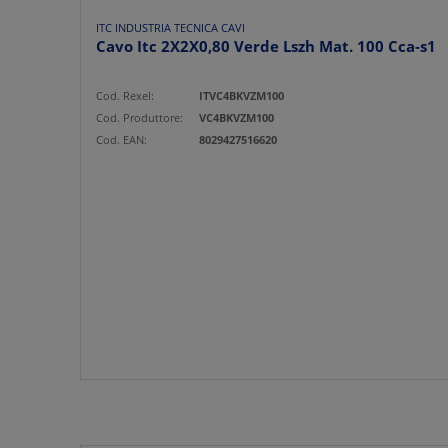
ITC INDUSTRIA TECNICA CAVI
Cavo Itc 2X2X0,80 Verde Lszh Mat. 100 Cca-s1
Cod. Rexel:
ITVC4BKVZM100
Cod. Produttore:
VC4BKVZM100
Cod. EAN:
8029427516620