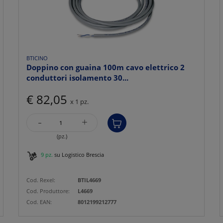
BTICINO
Doppino con guaina 100m cavo elettrico 2
conduttori isolamento 30...
€ 82,05
x 1 pz.
-
+
(pz.)
9 pz.
su Logistico Brescia
Cod. Rexel:
BTIL4669
Cod. Produttore:
L4669
Cod. EAN:
8012199212777