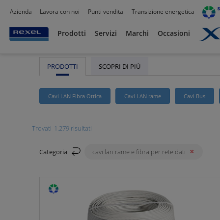
Azienda
Lavora con noi
Punti vendita
Transizione energetica
Rexel
/ Prodotti /
Cavi
/
Cavi Lan rame e fibra 
Prodotti
Servizi
Marchi
Occasioni
PRODOTTI
SCOPRI DI PIÙ
Cavi LAN Fibra Ottica
Cavi LAN rame
Cavi Bus
Trovati
1.279 risultati
Categoria
cavi lan rame e fibra per rete dati