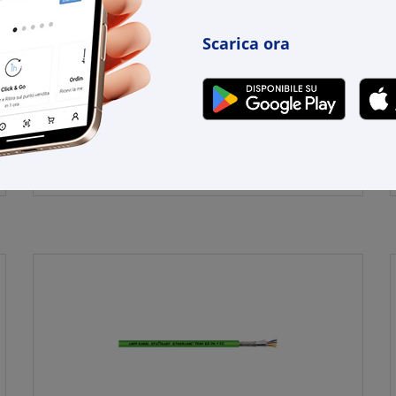
Scarica ora
ITC INDUSTRIA TECNICA CAVI
Cavo elettrico LI-YCY 2x0,50 mm² flessibile
alta qualità per inst...
Cod. Rexel:
ITLI-25GRM100
Cod. Produttore:
LI-25GRM100
Cod. EAN:
8029427006121