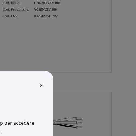
Cod. Rexel:
ITVC2BKVZM100
Cod. Produttore:
VC2BKVZM100
Cod. EAN:
8029427515227
×
app per accedere
!