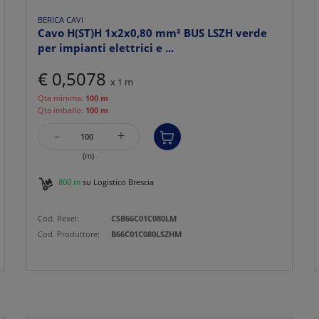
BERICA CAVI
Cavo H(ST)H 1x2x0,80 mm² BUS LSZH verde
per impianti elettrici e ...
€ 0,5078
x 1 m
Qta minima:
100 m
Qta imballo:
100 m
-
+
(m)
800 m
su Logistico Brescia
Cod. Rexel:
CSB66C01C080LM
Cod. Produttore:
B66C01C080LSZHM