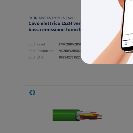
ITC INDUSTRIA TECNICA CAVI
Cavo elettrico LSZH verde 1x2x0,80 mm²
bassa emissione fumo bobin...
Cod. Rexel:
ITVC2BKVZB500
Cod. Produttore:
VC2BKVZB500
Cod. EAN:
8029427515203