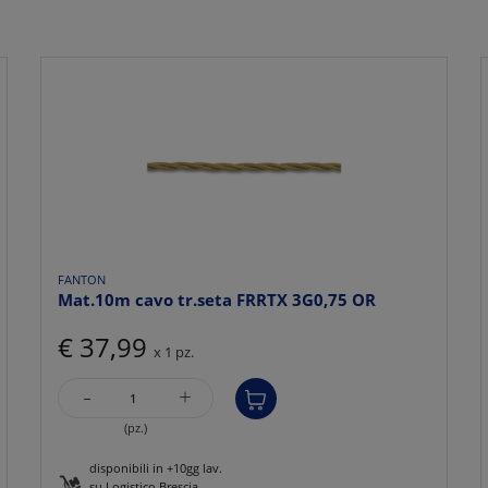
FANTON
Mat.10m cavo tr.seta FRRTX 3G0,75 OR
€ 37,99
x 1 pz.
-
+
(pz.)
disponibili in +10gg lav.
su Logistico Brescia