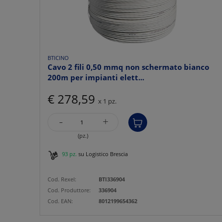
BTICINO
Cavo 2 fili 0,50 mmq non schermato bianco
200m per impianti elett...
€ 278,59
x 1 pz.
-
+
(pz.)
93 pz.
su Logistico Brescia
Cod. Rexel:
BTI336904
Cod. Produttore:
336904
Cod. EAN:
8012199654362