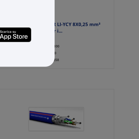
ITC INDUSTRIA TECNICA CAVI
Cavo elettrico FROH2R LI-YCY 8X0,25 mm²
grigio 8 conduttori per i...
Cod. Rexel:
ITLI-82GRM100
Cod. Produttore:
LI-82GRM100
Cod. EAN:
8029427005858