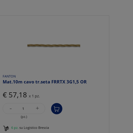
FANTON
Mat.10m cavo tr.seta FRRTX 3G1,5 OR
€ 57,18
x 1 pz.
-
+
(pz.)
6 pz.
su Logistico Brescia