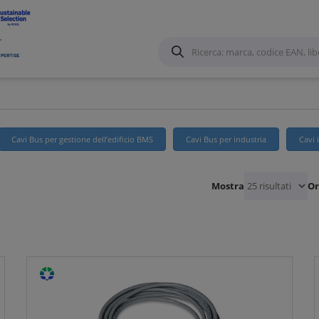
per rete dati
Cavi Bus per gestione dell’edificio BMS
Cavi Bus per industria
Cavi 
Mostra
Or