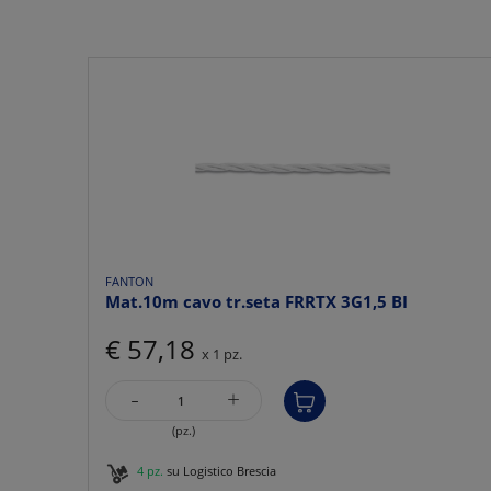
FANTON
Mat.10m cavo tr.seta FRRTX 3G1,5 BI
€ 57,18
x 1 pz.
-
+
(pz.)
4 pz.
su Logistico Brescia