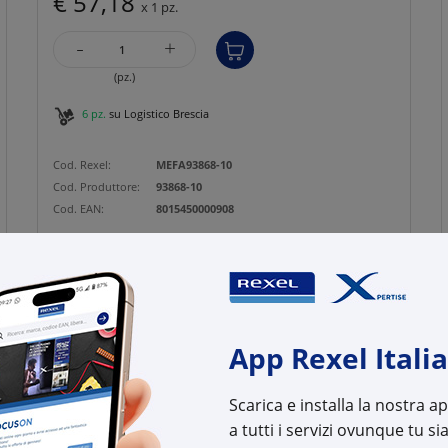
€ 57,18
x 1 pz.
-
+
(pz.)
6 pz.
su Logistico Brescia
Cod. Rexel:
MEFA93868-10
Cod. Produttore:
93868-10
Cod. EAN:
8015450000908
App Rexel Italia
Scarica e installa la nostra 
a tutti i servizi ovunque tu sia