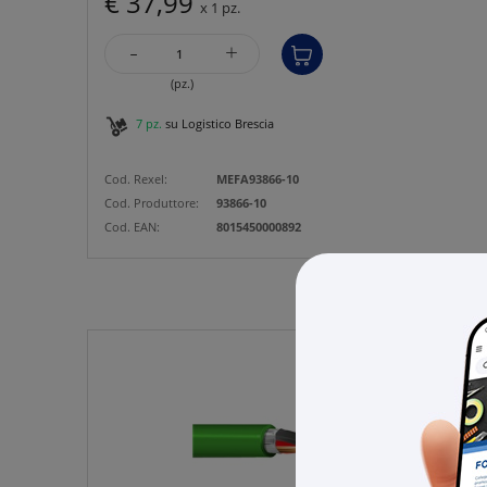
€ 37,99
x 1 pz.
-
+
(pz.)
7 pz.
su Logistico Brescia
Cod. Rexel:
MEFA93866-10
Cod. Produttore:
93866-10
Cod. EAN:
8015450000892