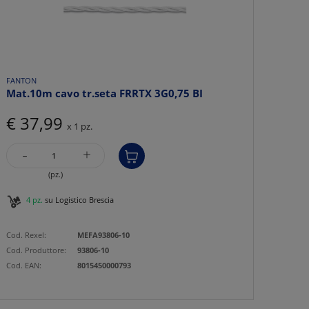
FANTON
Mat.10m cavo tr.seta FRRTX 3G0,75 BI
€ 37,99
x 1 pz.
-
+
(pz.)
4 pz.
su Logistico Brescia
Cod. Rexel:
MEFA93806-10
Cod. Produttore:
93806-10
Cod. EAN:
8015450000793