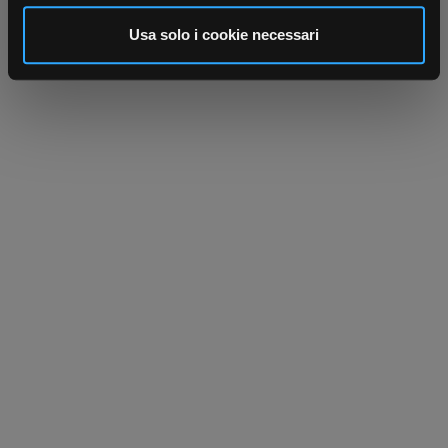
analizzare il nostro traffico. Condividiamo inoltre
informazioni sul modo in cui utilizza il nostro sito con i
Usa solo i cookie necessari
nostri partner che si occupano di analisi dei dati web,
pubblicità e social media, i quali potrebbero combinarle
con altre informazioni che ha fornito loro o che hanno
raccolto dal suo utilizzo dei loro servizi.