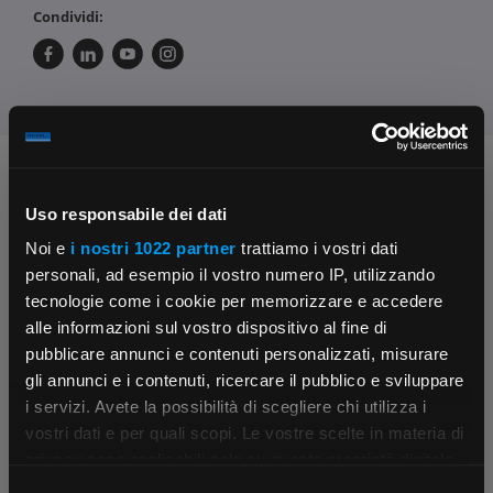
Condividi:
Chiedi ai nostri tecnici
Uso responsabile dei dati
Noi e
i nostri 1022 partner
trattiamo i vostri dati
personali, ad esempio il vostro numero IP, utilizzando
tecnologie come i cookie per memorizzare e accedere
alle informazioni sul vostro dispositivo al fine di
pubblicare annunci e contenuti personalizzati, misurare
Contattaci
Fissa una consulenza
gli annunci e i contenuti, ricercare il pubblico e sviluppare
Parla con il customer care dedicato
Ti affiancheremo passo dopo passo
i servizi. Avete la possibilità di scegliere chi utilizza i
×
vostri dati e per quali scopi. Le vostre scelte in materia di
privacy sono applicabili solo su questa proprietà digitale
in cui avete effettuato le vostre scelte. È possibile