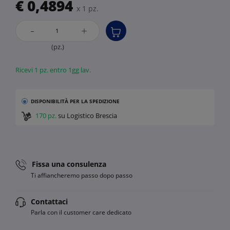
€ 0,4894
x 1 pz.
-
+
(pz.)
Ricevi 1 pz. entro 1gg lav.
DISPONIBILITÀ
PER LA SPEDIZIONE
170 pz.
su Logistico Brescia
Fissa una consulenza
Ti affiancheremo passo dopo passo
Contattaci
Parla con il customer care dedicato