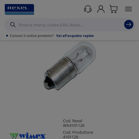
Prodotti /
Illuminazione
/
Sorgenti luminose e strisce led
/
Lampade speciali
/
•
Conosci il codice prodotto?
Vai all'acquisto rapido
Cod. Rexel
WX4101126
Cod. Produttore
4101126