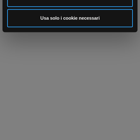
annunci, per fornire funzionalità dei social media e per
analizzare il nostro traffico. Condividiamo inoltre
informazioni sul modo in cui utilizza il nostro sito con i
Usa solo i cookie necessari
nostri partner che si occupano di analisi dei dati web,
pubblicità e social media, i quali potrebbero combinarle
con altre informazioni che ha fornito loro o che hanno
raccolto dal suo utilizzo dei loro servizi.