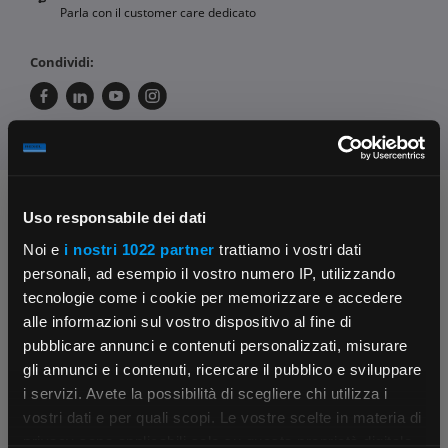
Parla con il customer care dedicato
Condividi:
Chiedi ai nostri tecnici
Uso responsabile dei dati
Noi e
i nostri 1022 partner
trattiamo i vostri dati
personali, ad esempio il vostro numero IP, utilizzando
tecnologie come i cookie per memorizzare e accedere
alle informazioni sul vostro dispositivo al fine di
pubblicare annunci e contenuti personalizzati, misurare
gli annunci e i contenuti, ricercare il pubblico e sviluppare
Contattaci
Fissa una consulenza
i servizi. Avete la possibilità di scegliere chi utilizza i
Parla con il customer care dedicato
Ti affiancheremo passo dopo passo
×
vostri dati e per quali scopi. Le vostre scelte in materia di
privacy sono applicabili solo su questa proprietà digitale