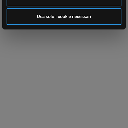
annunci, per fornire funzionalità dei social media e per
analizzare il nostro traffico. Condividiamo inoltre
informazioni sul modo in cui utilizza il nostro sito con i
Usa solo i cookie necessari
nostri partner che si occupano di analisi dei dati web,
pubblicità e social media, i quali potrebbero combinarle
con altre informazioni che ha fornito loro o che hanno
raccolto dal suo utilizzo dei loro servizi.