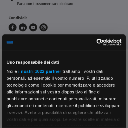
Parla con il customer care dedicato
Condividi:
Chiedi ai nostri tecnici
Uso responsabile dei dati
Noi e
i nostri 1022 partner
trattiamo i vostri dati
personali, ad esempio il vostro numero IP, utilizzando
tecnologie come i cookie per memorizzare e accedere
alle informazioni sul vostro dispositivo al fine di
pubblicare annunci e contenuti personalizzati, misurare
gli annunci e i contenuti, ricercare il pubblico e sviluppare
Contattaci
Fissa una consulenza
i servizi. Avete la possibilità di scegliere chi utilizza i
Parla con il customer care dedicato
Ti affiancheremo passo dopo passo
×
vostri dati e per quali scopi. Le vostre scelte in materia di
privacy sono applicabili solo su questa proprietà digitale