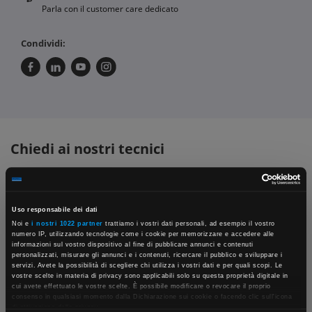
Parla con il customer care dedicato
Condividi:
Chiedi ai nostri tecnici
Uso responsabile dei dati
Noi e
i nostri 1022 partner
trattiamo i vostri dati personali, ad esempio il vostro
numero IP, utilizzando tecnologie come i cookie per memorizzare e accedere alle
informazioni sul vostro dispositivo al fine di pubblicare annunci e contenuti
personalizzati, misurare gli annunci e i contenuti, ricercare il pubblico e sviluppare i
servizi. Avete la possibilità di scegliere chi utilizza i vostri dati e per quali scopi. Le
Contattaci
Fissa una consulenza
vostre scelte in materia di privacy sono applicabili solo su questa proprietà digitale in
Parla con il customer care dedicato
Ti affiancheremo passo dopo passo
×
cui avete effettuato le vostre scelte. È possibile modificare o revocare il proprio
consenso in qualsiasi momento dalla Dichiarazione sui cookie o facendo clic sull'icona
di attivazione della privacy.