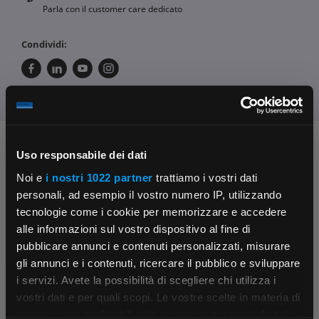
Parla con il customer care dedicato
Condividi:
Chiedi ai nostri tecnici
Uso responsabile dei dati
Noi e
i nostri 1022 partner
trattiamo i vostri dati
personali, ad esempio il vostro numero IP, utilizzando
tecnologie come i cookie per memorizzare e accedere
alle informazioni sul vostro dispositivo al fine di
pubblicare annunci e contenuti personalizzati, misurare
gli annunci e i contenuti, ricercare il pubblico e sviluppare
Contattaci
Fissa una consulenza
i servizi. Avete la possibilità di scegliere chi utilizza i
Parla con il customer care dedicato
Ti affiancheremo passo dopo passo
×
vostri dati e per quali scopi. Le vostre scelte in materia di
privacy sono applicabili solo su questa proprietà digitale