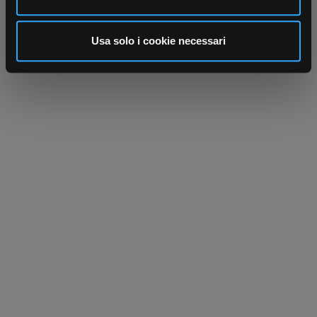
annunci, per fornire funzionalità dei social media e per
analizzare il nostro traffico. Condividiamo inoltre
informazioni sul modo in cui utilizza il nostro sito con i
Usa solo i cookie necessari
nostri partner che si occupano di analisi dei dati web,
pubblicità e social media, i quali potrebbero combinarle
con altre informazioni che ha fornito loro o che hanno
raccolto dal suo utilizzo dei loro servizi.