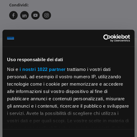
Condividi:
Chiedi ai nostri tecnici
Uso responsabile dei dati
Noi e
i nostri 1022 partner
trattiamo i vostri dati
personali, ad esempio il vostro numero IP, utilizzando
tecnologie come i cookie per memorizzare e accedere
alle informazioni sul vostro dispositivo al fine di
pubblicare annunci e contenuti personalizzati, misurare
Contattaci
Fissa una consulenza
gli annunci e i contenuti, ricercare il pubblico e sviluppare
Parla con il customer care dedicato
Ti affiancheremo passo dopo passo
i servizi. Avete la possibilità di scegliere chi utilizza i
×
vostri dati e per quali scopi. Le vostre scelte in materia di
privacy sono applicabili solo su questa proprietà digitale
in cui avete effettuato le vostre scelte. È possibile