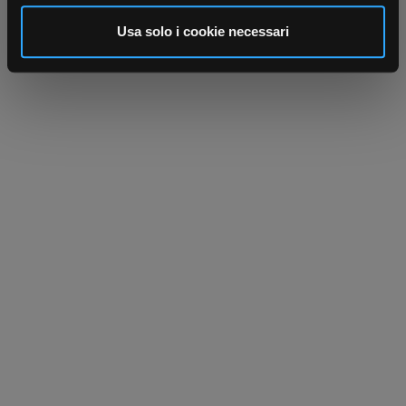
analizzare il nostro traffico. Condividiamo inoltre
informazioni sul modo in cui utilizza il nostro sito con i
Usa solo i cookie necessari
nostri partner che si occupano di analisi dei dati web,
pubblicità e social media, i quali potrebbero combinarle
con altre informazioni che ha fornito loro o che hanno
raccolto dal suo utilizzo dei loro servizi.