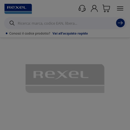
Prodotti /
Illuminazione
/
Illuminazione Tecnica
/
Apparecchi stagni
/
•
Conosci il codice prodotto?
Vai all'acquisto rapido