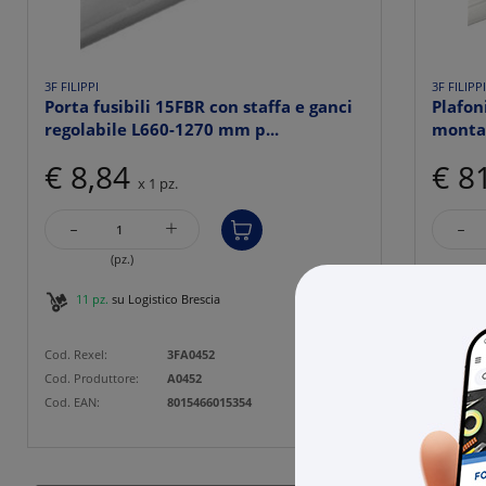
3F FILIPPI
3F FILIPP
Porta fusibili 15FBR con staffa e ganci
Plafo
regolabile L660-1270 mm p...
montag
€ 8,84
€ 8
x 1 pz.
-
-
+
(pz.)
11 pz.
su Logistico Brescia
22 p
Cod. Rexel:
3FA0452
Cod. Rexe
Cod. Produttore:
A0452
Cod. Prod
Cod. EAN:
8015466015354
Cod. EAN