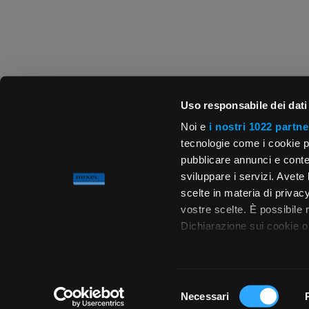
Uso responsabile dei dati
Noi e
i nostri 1022 partne
tecnologie come i cookie p
pubblicare annunci e conten
sviluppare i servizi. Avete l
scelte in materia di privacy
vostre scelte. È possibile
Dichiarazione sui cookie o 
Con il tuo consenso, vor
raccogliere informa
Selezione
metro,
Necessari
del