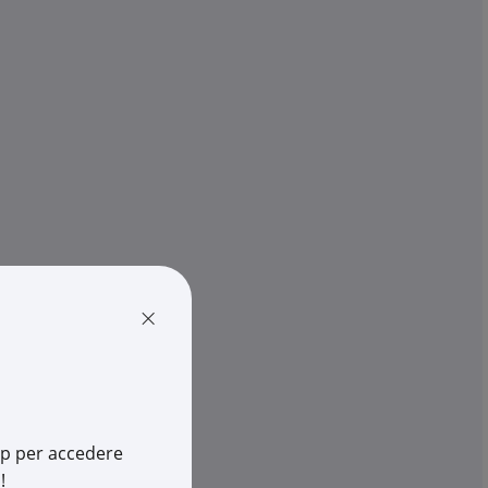
3F FILIPPI
 Linda 2x30W luce
Plafoniera LED 3F Linda 2x24W
ggio parete ...
illuminazione efficiente ambi..
€ 92,36
pz.
x 1 pz.
-
+
(pz.)
rescia
4 pz.
su Logistico Brescia
×
616
Cod. Rexel:
3F58594
6
Cod. Produttore:
58594
466122625
Cod. EAN:
8015466122588
app per accedere
!