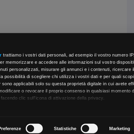
r
trattiamo i vostri dati personali, ad esempio il vostro numero IP
er memorizzare e accedere alle informazioni sul vostro dispositiv
uti personalizzati, misurare gli annunci e i contenuti, ricercare i
a possibilità di scegliere chi utilizza i vostri dati e per quali scop
 sono applicabili solo su questa proprietà digitale in cui avete eff
 modificare o revocare il proprio consenso in qualsiasi momento d
facendo clic sull'icona di attivazione della privacy.
remmo anche:
zioni sulla tua posizione geografica, con un'approssimazione di
Preferenze
Statistiche
Marketing