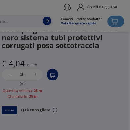
Accedi o Registrati
Produttore
GEWISS
Conosci il codice prodotto?
Vai all'acquisto rapido
Tubo pieghevole medio FK 15/50
nero sistema tubi protettivi
corrugati posa sottotraccia
€ 4,04
x 1 m
-
+
(m)
Quantità minima:
25 m
Qta imballo:
25 m
Q.tà consigliata
400 m