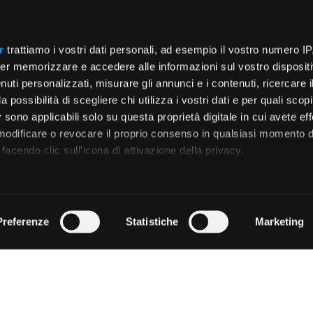
r
trattiamo i vostri dati personali, ad esempio il vostro numero IP
er memorizzare e accedere alle informazioni sul vostro dispositiv
uti personalizzati, misurare gli annunci e i contenuti, ricercare i
a possibilità di scegliere chi utilizza i vostri dati e per quali scop
 sono applicabili solo su questa proprietà digitale in cui avete eff
 modificare o revocare il proprio consenso in qualsiasi momento d
facendo clic sull'icona di attivazione della privacy.
remmo anche:
zioni sulla tua posizione geografica, con un'approssimazione di
Preferenze
Statistiche
Marketing
dispositivo, scansionandolo attivamente alla ricerca di caratteristi
 elaborati i tuoi dati personali e imposta le tue preferenze nell
 ritirare il tuo consenso in qualsiasi momento dalla Dichiarazion