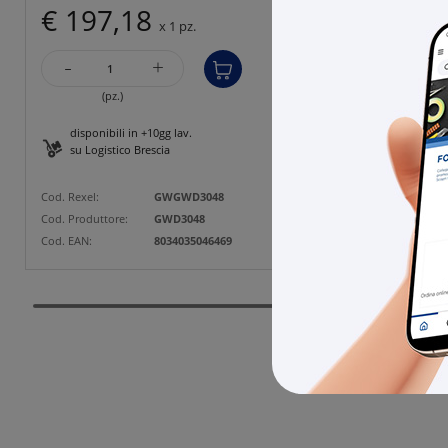
€ 197,18
€ 4
x 1 pz.
-
-
+
(pz.)
disponibili in +10gg lav.
disp
su Logistico Brescia
su L
Cod. Rexel:
GWGWD3048
Cod. Rexe
Cod. Produttore:
GWD3048
Cod. Prod
Cod. EAN:
8034035046469
Cod. EAN