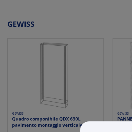
GEWISS
GEWISS
GEWISS
Quadro componibile QDX 630L
PANNE
pavimento montaggio verticale 630A
DIN -
IP...