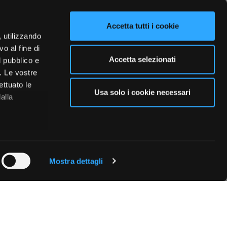
Accetta tutti i cookie
, utilizzando
o al fine di
Accetta selezionati
l pubblico e
i. Le vostre
ettuato le
Usa solo i cookie necessari
alla
 qualche
Mostra dettagli
che specifiche
a
sezione
e sui cookie.