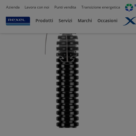
Azienda
Lavora con noi
Punti vendita
Transizione energetica
Prodotti /
Canalizzazioni
/
Tubo PVC,Metallo,Guaine e Accessori
/
Tubi corrugati
/
Prodotti
Servizi
Marchi
Occasioni