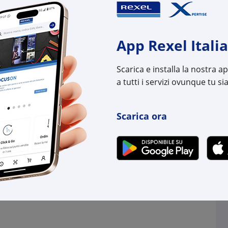
9,22
€ 87,11
x 1 pz.
x 1 pz.
-
+
+
App Rexel Italia
(pz.)
(pz.)
Scarica e installa la nostra 
onibili in +10gg lav.
disponibili in +10gg l
ogistico Brescia
su Logistico Brescia
a tutti i servizi ovunque tu sia
l:
GWGWD3302
Cod. Rexel:
GWG
uttore:
GWD3302
Cod. Produttore:
GWD
Scarica ora
:
8034035051746
Cod. EAN:
8034