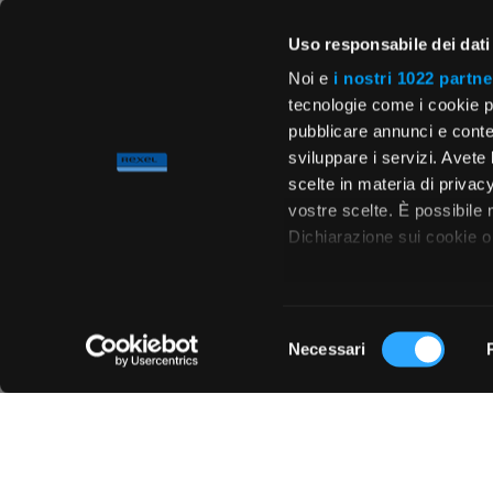
Uso responsabile dei dati
Noi e
i nostri 1022 partne
tecnologie come i cookie p
pubblicare annunci e conten
sviluppare i servizi. Avete l
scelte in materia di privacy
vostre scelte. È possibile
Dichiarazione sui cookie o 
Con il tuo consenso, vor
raccogliere informa
Selezione
metro,
Necessari
del
Chiedi ai nostri tecnici
Identificare il tuo 
consenso
(impronte digitali).
Approfondisci come vengono
dettagli
. Puoi modificare o