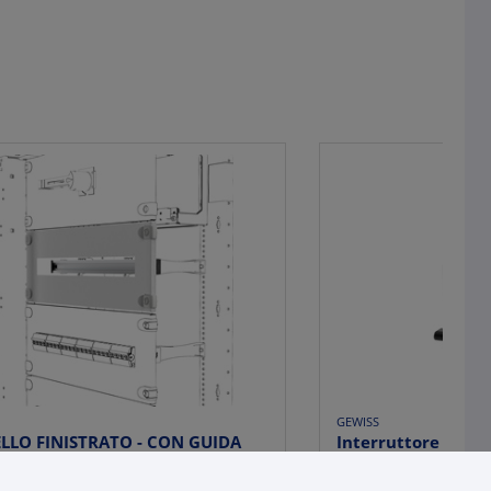
GEWISS
LLO FINISTRATO - CON GUIDA
Interruttore scat
 QDX - 24 MODULI - 600X200MM
1000 200-240VAC di