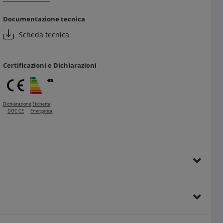
Materiali resistenti che garantiscono durabilità nel tempo
Documentazione tecnica
Vantaggi per il cliente finale:
Scheda tecnica
Protezione ottimale dei cavi elettrici
Risparmio energetico derivante da un impianto più
efficiente e sicuro
Certificazioni e Dichiarazioni
Conformità alle normative grazie alla codifica colore
Dichiarazione
Etichetta
DOC CE
Energetica