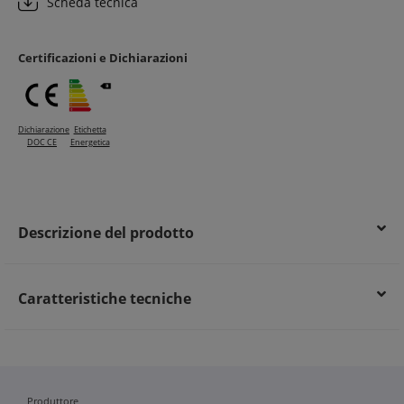
Scheda tecnica
Conformità alle normative con identificazione cromatica
delle linee
Efficienza energetica garantita da un’installazione sicura e
Certificazioni e Dichiarazioni
protetta
Dichiarazione
Etichetta
DOC CE
Energetica
Descrizione del prodotto
Caratteristiche tecniche
Produttore