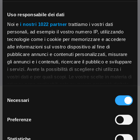
Fissa una consulenza
Ti affiancheremo passo dopo passo
Uso responsabile dei dati
Noi e
i nostri 1022 partner
trattiamo i vostri dati
Contattaci
personali, ad esempio il vostro numero IP, utilizzando
Parla con il customer care dedicato
tecnologie come i cookie per memorizzare e accedere
alle informazioni sul vostro dispositivo al fine di
Condividi:
pubblicare annunci e contenuti personalizzati, misurare
gli annunci e i contenuti, ricercare il pubblico e sviluppare
i servizi. Avete la possibilità di scegliere chi utilizza i
×
vostri dati e per quali scopi. Le vostre scelte in materia di
privacy sono applicabili solo su questa proprietà digitale
in cui avete effettuato le vostre scelte. È possibile
Selezione
Chiedi ai nostri tecnici
App Rexel Italia
modificare o revocare il proprio consenso in qualsiasi
Necessari
del
momento dalla Dichiarazione sui cookie o facendo clic
consenso
Scarica e installa la nostra app per accedere
a
sull'icona di attivazione della privacy.
Preferenze
tutti i servizi ovunque tu sia!
Con il tuo consenso, vorremmo anche:
Scarica ora
raccogliere informazioni sulla tua posizione
Statistiche