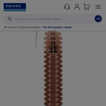
Prodotti /
Canalizzazioni
/
Tubo PVC,Metallo,Guaine e Accessori
/
Tubi
corrugati
/
•
Conosci il codice prodotto?
Vai all'acquisto rapido