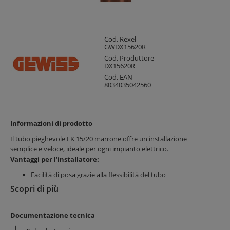
Cod. Rexel
GWDX15620R
Cod. Produttore
DX15620R
Cod. EAN
8034035042560
Informazioni di prodotto
Il tubo pieghevole FK 15/20 marrone offre un'installazione
semplice e veloce, ideale per ogni impianto elettrico.
Vantaggi per l’installatore:
Facilità di posa grazie alla flessibilità del tubo
Risparmio di tempo durante l’installazione
Scopri di più
Materiali resistenti agli agenti atmosferici e ai raggi UV
Vantaggi per il cliente finale:
Documentazione tecnica
Maggiore durata dell’impianto grazie alla protezione dei cavi