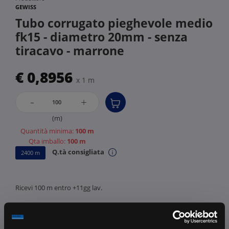
GEWISS
Tubo corrugato pieghevole medio
fk15 - diametro 20mm - senza
tiracavo - marrone
€ 0,8956
x 1 m
-
+
(m)
Quantità minima:
100 m
Qta imballo:
100 m
Q.tà consigliata
2400 m
Ricevi 100 m entro +11gg lav.