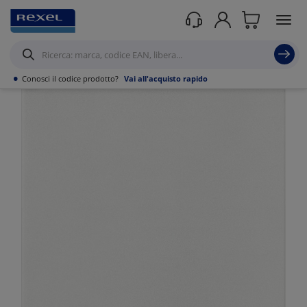
Prodotti /
Datacom
/
Soluzioni domotiche & Building automation
/
Domotica e
prodotti connessi rete
/
•
Conosci il codice prodotto?
Vai all'acquisto rapido