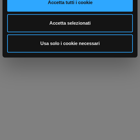
Accetta tutti i cookie
dalla Dichiarazione sui cookie.
Utilizziamo i cookie per personalizzare contenuti ed
Accetta selezionati
annunci, per fornire funzionalità dei social media e per
analizzare il nostro traffico. Condividiamo inoltre
informazioni sul modo in cui utilizza il nostro sito con i
Usa solo i cookie necessari
nostri partner che si occupano di analisi dei dati web,
pubblicità e social media, i quali potrebbero combinarle
con altre informazioni che ha fornito loro o che hanno
raccolto dal suo utilizzo dei loro servizi.