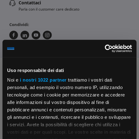
Contattaci
Parla con il customer care dedicato
Condividi:
Chiedi ai nostri tecnici
Uso responsabile dei dati
Noi e
i nostri 1022 partner
trattiamo i vostri dati
personali, ad esempio il vostro numero IP, utilizzando
tecnologie come i cookie per memorizzare e accedere
alle informazioni sul vostro dispositivo al fine di
pubblicare annunci e contenuti personalizzati, misurare
gli annunci e i contenuti, ricercare il pubblico e sviluppare
i servizi. Avete la possibilità di scegliere chi utilizza i
Contattaci
Fissa una consulenza
×
vostri dati e per quali scopi. Le vostre scelte in materia di
Parla con il customer care dedicato
Ti affiancheremo passo dopo passo