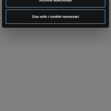
Accetta selezionati
annunci, per fornire funzionalità dei social media e per
analizzare il nostro traffico. Condividiamo inoltre
informazioni sul modo in cui utilizza il nostro sito con i
Usa solo i cookie necessari
nostri partner che si occupano di analisi dei dati web,
pubblicità e social media, i quali potrebbero combinarle
con altre informazioni che ha fornito loro o che hanno
raccolto dal suo utilizzo dei loro servizi.