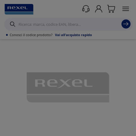
Prodotti /
Canalizzazioni
/
Canaline Passacavi Industriali in Metallo
/
Canale in
Filo Metallico ed accessori
/
•
Conosci il codice prodotto?
Vai all'acquisto rapido