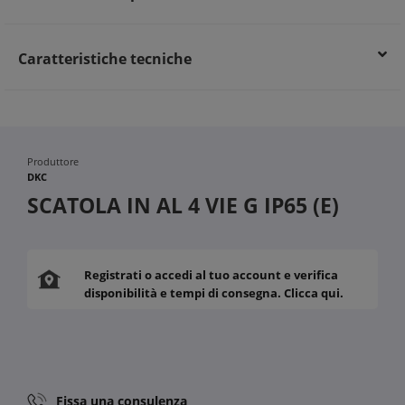
Vantaggi per il cliente finale:
Materiale robusto in lega di alluminio per lunga durata
Tenuta stagna IP65 che protegge da polvere e acqua
Caratteristiche tecniche
Affidabilità e sicurezza dell’impianto elettrico garantite
Produttore
DKC
SCATOLA IN AL 4 VIE G IP65 (E)
Registrati o accedi al tuo account e verifica
disponibilità e tempi di consegna. Clicca qui.
Fissa una consulenza