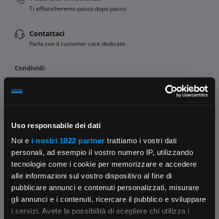
Ti affiancheremo passo dopo passo
Contattaci
Parla con il customer care dedicato
Condividi:
Uso responsabile dei dati
Chiedi ai nostri tecnici
Noi e
i nostri 1022 partner
trattiamo i vostri dati
personali, ad esempio il vostro numero IP, utilizzando
tecnologie come i cookie per memorizzare e accedere
alle informazioni sul vostro dispositivo al fine di
pubblicare annunci e contenuti personalizzati, misurare
gli annunci e i contenuti, ricercare il pubblico e sviluppare
i servizi. Avete la possibilità di scegliere chi utilizza i