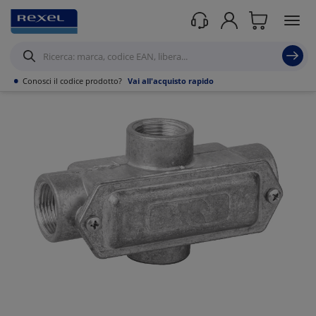
Prodotti /
Automazione industriale
/
Pneumatica
/
Tubi e Raccordi
/
•
Conosci il codice prodotto?
Vai all'acquisto rapido