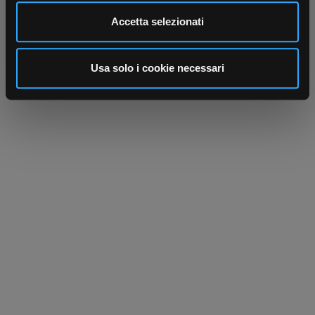
Utilizziamo i cookie per personalizzare contenuti ed
Accetta selezionati
annunci, per fornire funzionalità dei social media e per
analizzare il nostro traffico. Condividiamo inoltre
informazioni sul modo in cui utilizza il nostro sito con i
Usa solo i cookie necessari
nostri partner che si occupano di analisi dei dati web,
pubblicità e social media, i quali potrebbero combinarle
con altre informazioni che ha fornito loro o che hanno
raccolto dal suo utilizzo dei loro servizi.