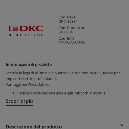
Cod. Rexel
DK6430E34
Cod. Produttore
6430E34
Cod. EAN
8033648163556
Informazioni di prodotto
Scatola in lega di alluminio a quattro vie con tenuta IP65, ideale per
impianti elettrici professionali.
Vantaggi per l'installatore:
Facilità di installazione grazie agli imbocchi filettati e
configurazioni multiple
Scopri di più
Risparmio di tempo con coperchi avvolgenti e viti zincate o
inox su richiesta
Adatta per installazioni sicure ogni 4 tratte di tubo,
riducendo rischi di danneggiamento
Descrizione del prodotto