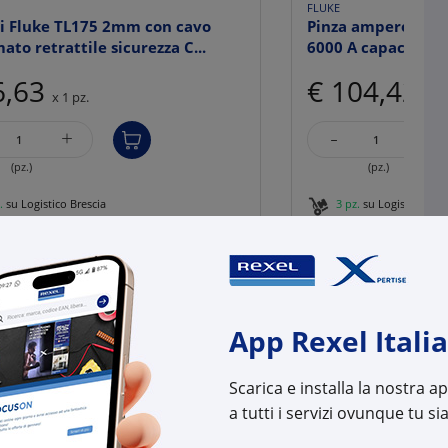
FLUKE
i Fluke TL175 2mm con cavo
Pinza amperometr
ato retrattile sicurezza C...
6000 A capacità f
6,63
€ 104,42
x 1 pz.
x 1 
-
+
+
(pz.)
(pz.)
.
su Logistico Brescia
3 pz.
su Logistico Bres
l:
FK3521976
Cod. Rexel:
FK30
uttore:
3521976
Cod. Produttore:
3037
:
0095969521543
Cod. EAN:
0095
App Rexel Italia
Scarica e installa la nostra 
a tutti i servizi ovunque tu sia