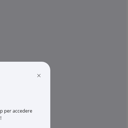
FLUKE
ica AC ACD-10 PLUS
Multimetro digitale portatile 
requenza 25mm...
115 TRMS 600V 10A AC/DC con r
€ 232,19
pz.
x 1 pz.
-
+
(pz.)
cia
1 pz.
su Logistico Brescia
×
37808
Cod. Rexel:
FK2583583
808
Cod. Produttore:
2583583
969417457
Cod. EAN:
0095969344814
app per accedere
!