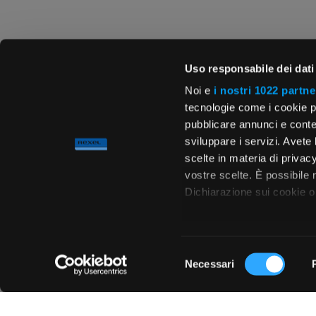
Uso responsabile dei dati
Noi e
i nostri 1022 partne
tecnologie come i cookie p
pubblicare annunci e conten
sviluppare i servizi. Avete l
scelte in materia di privacy
vostre scelte. È possibile
Dichiarazione sui cookie o 
Con il tuo consenso, vor
raccogliere informa
Selezione
metro,
Necessari
del
Chiedi ai nostri tecnici
Identificare il tuo 
consenso
(impronte digitali).
Approfondisci come vengono