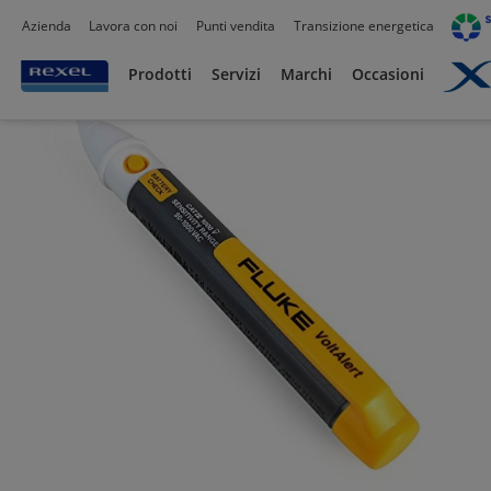
Azienda
Lavora con noi
Punti vendita
Transizione energetica
Prodotti /
Utensili
/
Strumenti di misura portatili
/
Tester elettrico
/
Prodotti
Servizi
Marchi
Occasioni