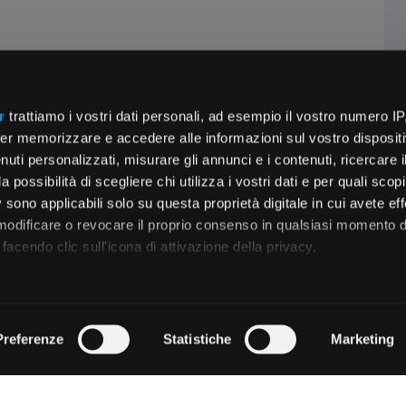
r
trattiamo i vostri dati personali, ad esempio il vostro numero IP
er memorizzare e accedere alle informazioni sul vostro dispositiv
uti personalizzati, misurare gli annunci e i contenuti, ricercare i
a possibilità di scegliere chi utilizza i vostri dati e per quali scop
 sono applicabili solo su questa proprietà digitale in cui avete eff
 modificare o revocare il proprio consenso in qualsiasi momento d
facendo clic sull'icona di attivazione della privacy.
remmo anche:
zioni sulla tua posizione geografica, con un'approssimazione di
Preferenze
Statistiche
Marketing
dispositivo, scansionandolo attivamente alla ricerca di caratteristi
 elaborati i tuoi dati personali e imposta le tue preferenze nell