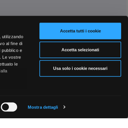
Accetta tutti i cookie
, utilizzando
o al fine di
Accetta selezionati
l pubblico e
i. Le vostre
ettuato le
Usa solo i cookie necessari
alla
 qualche
Mostra dettagli
che specifiche
a
sezione