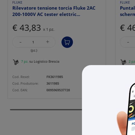
FLUKE
FLUKE
Rilevatore tensione torcia Fluke 2AC
Puntal
200-1000V AC tester elettric...
scherm
€ 43,83
€ 4
x 1 pz.
-
-
+
(pz.)
7 pz.
su Logistico Brescia
2 pz
Cod. Rexel:
FK3611985
Cod. Rexe
Cod. Produttore:
3611985
Cod. Prod
Cod. EAN:
0095969537728
Cod. EAN