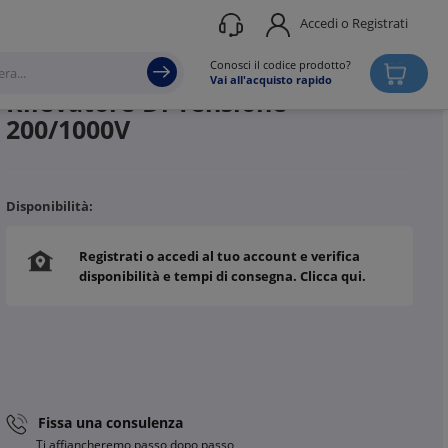
Accedi o Registrati
Produttore
FLUKE
Conosci il codice prodotto?
Vai all'acquisto rapido
Rilevatore Di Tensione
200/1000V
Disponibilità:
Registrati o accedi al tuo account e verifica
disponibilità e tempi di consegna. Clicca qui.
Fissa una consulenza
Ti affiancheremo passo dopo passo