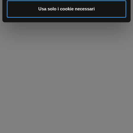
analizzare il nostro traffico. Condividiamo inoltre
informazioni sul modo in cui utilizza il nostro sito con i
Usa solo i cookie necessari
nostri partner che si occupano di analisi dei dati web,
pubblicità e social media, i quali potrebbero combinarle
con altre informazioni che ha fornito loro o che hanno
raccolto dal suo utilizzo dei loro servizi.