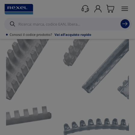
Prodotti /
Canalizzazioni
/
Tubo PVC,Metallo,Guaine e Accessori
/
Guaine
Flessibile Calza in metallo
/
•
Conosci il codice prodotto?
Vai all'acquisto rapido